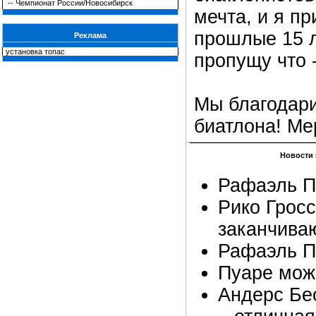
--
Чемпионат России/Новосибирск
мечта, и я пр
прошлые 15 л
Реклама
установка топас
пропущу что 
Мы благодари
биатлона! Ме
Новости 
Рафаэль П
Рико Грос
заканчива
Рафаэль П
Пуаре мож
Андерс Бе