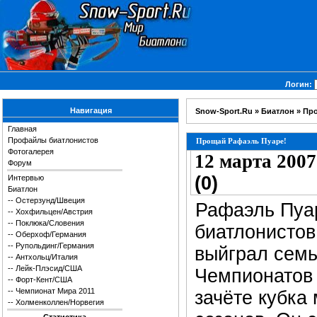
Логин:
Навигация
Snow-Sport.Ru
»
Биатлон
» Пр
Главная
Профайлы биатлонистов
Прощай Рафаэль Пуаре!
Фотогалерея
12 марта 2007
Форум
(0)
Интервью
Биатлон
--
Остерзунд/Швеция
Рафаэль Пуа
--
Хохфильцен/Австрия
--
Поклюка/Словения
биатлонистов
--
Оберхоф/Германия
--
Рупольдинг/Германия
выйграл сем
--
Антхольц/Италия
--
Лейк-Плэсид/США
Чемпионатов
--
Форт-Кент/США
--
Чемпионат Мира 2011
зачёте кубка
--
Холменколлен/Норвегия