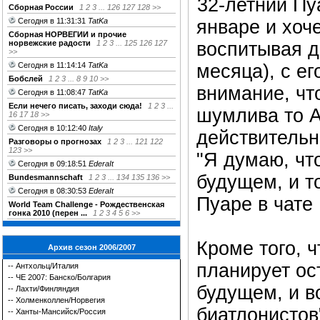
32-летний Пу
Сборная России
1
2
3
...
126
127
128
>>
Сегодня в 11:31:31
TatKa
январе и хоч
Сборная НОРВЕГИИ и прочие
норвежские радости
1
2
3
...
125
126
127
воспитывая д
>>
Сегодня в 11:14:14
TatKa
месяца), с е
Бобслей
1
2
3
...
8
9
10
>>
внимание, что
Сегодня в 11:08:47
TatKa
Если нечего писать, заходи сюда!
1
2
3
...
шумлива то А
16
17
18
>>
Сегодня в 10:12:40
Italy
действительн
Разговоры о прогнозах
1
2
3
...
121
122
123
>>
"Я думаю, что
Сегодня в 09:18:51
EderaIt
будущем, и т
Bundesmannschaft
1
2
3
...
134
135
136
>>
Сегодня в 08:30:53
EderaIt
Пуаре в чат
World Team Challenge - Рождественская
гонка 2010 (перен ...
1
2
3
4
5
6
>>
Кроме того, 
Архив сезон 2006/2007
планирует ост
--
Антхольц/Италия
--
ЧЕ 2007: Банско/Болгария
будущем, и в
--
Лахти/Финляндия
--
Холменколлен/Норвегия
биатлонистов
--
Ханты-Мансийск/Россия