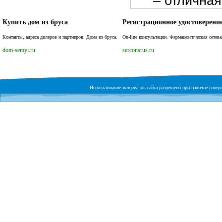
– отличная
Купить дом из бруса
Регистрационное удостоверени
Контакты, адреса дилеров и партнеров. Дома из бруса.
On-line консультации. Фармацевтическая сетева
dom-semyi.ru
serconsrus.ru
Использование материалов сайта разрешено при наличие гиперс