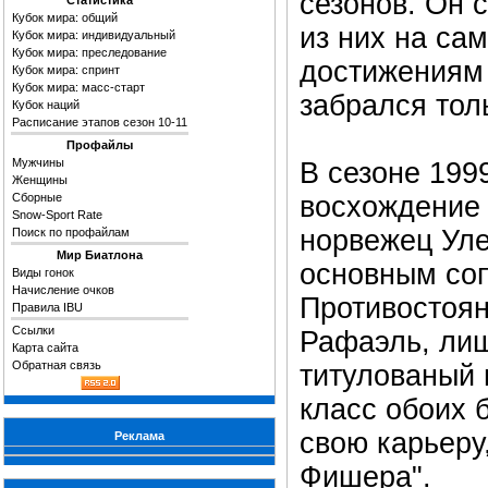
сезонов. Он 
Статистика
Кубок мира: общий
из них на са
Кубок мира: индивидуальный
Кубок мира: преследование
достижениям 
Кубок мира: спринт
Кубок мира: масс-старт
забрался тол
Кубок наций
Расписание этапов сезон 10-11
Профайлы
Мужчины
В сезоне 199
Женщины
Сборные
восхождение 
Snow-Sport Rate
норвежец Уле
Поиск по профайлам
Мир Биатлона
основным соп
Виды гонок
Начисление очков
Противостоян
Правила IBU
Ссылки
Рафаэль, лиш
Карта сайта
Обратная связь
титулованый 
класс обоих 
свою карьеру
Реклама
Фишера".