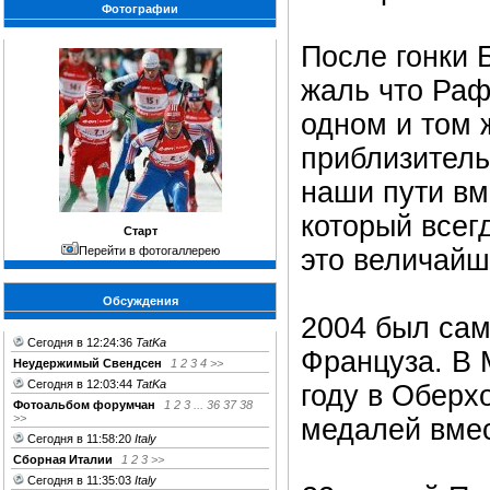
Фотографии
После гонки 
жаль что Раф
одном и том 
приблизитель
наши пути вм
который всег
Старт
Перейти в фотогаллерею
это величайш
Обсуждения
2004 был са
Сегодня в 12:24:36
TatKa
Француза. В 
Неудержимый Свендсен
1
2
3
4
>>
Сегодня в 12:03:44
TatKa
году в
Оберх
Фотоальбом форумчан
1
2
3
...
36
37
38
>>
медалей вмес
Сегодня в 11:58:20
Italy
Сборная Италии
1
2
3
>>
Сегодня в 11:35:03
Italy