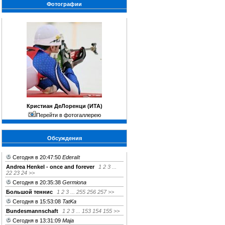
Фотографии
Кристиан ДеЛоренци (ИТА)
Перейти в фотогаллерею
Обсуждения
Сегодня в 20:47:50
EderaIt
Andrea Henkel - once and forever
1
2
3
...
22
23
24
>>
Сегодня в 20:35:38
Germiona
Большой теннис
1
2
3
...
255
256
257
>>
Сегодня в 15:53:08
TatKa
Bundesmannschaft
1
2
3
...
153
154
155
>>
Сегодня в 13:31:09
Maja