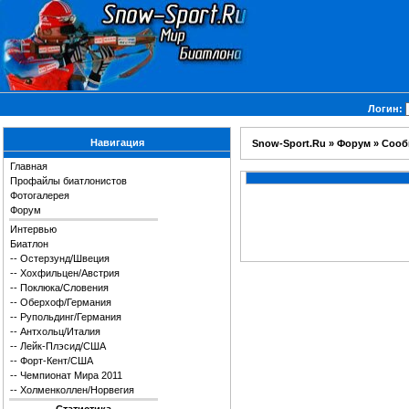
Логин:
Навигация
Snow-Sport.Ru
»
Форум
»
Сообщ
Главная
Профайлы биатлонистов
Фотогалерея
Форум
Интервью
Биатлон
--
Остерзунд/Швеция
--
Хохфильцен/Австрия
--
Поклюка/Словения
--
Оберхоф/Германия
--
Рупольдинг/Германия
--
Антхольц/Италия
--
Лейк-Плэсид/США
--
Форт-Кент/США
--
Чемпионат Мира 2011
--
Холменколлен/Норвегия