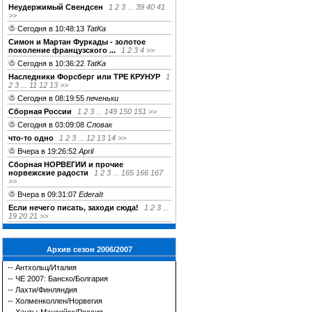
Неудержимый Свендсен
1
2
3
...
39
40
41
>>
Сегодня в 10:48:13
TatKa
Симон и Мартан Фуркады - золотое
поколение французского ...
1
2
3
4
>>
Сегодня в 10:36:22
TatKa
Наследники Форсберг или ТРЕ КРУНУР
1
2
3
...
11
12
13
>>
Сегодня в 08:19:55
печеньки
Сборная России
1
2
3
...
149
150
151
>>
Сегодня в 03:09:08
Словак
что-то одно
1
2
3
...
12
13
14
>>
Вчера в 19:26:52
April
Сборная НОРВЕГИИ и прочие
норвежские радости
1
2
3
...
165
166
167
>>
Вчера в 09:31:07
EderaIt
Если нечего писать, заходи сюда!
1
2
3
...
19
20
21
>>
Архив сезон 2006/2007
--
Антхольц/Италия
--
ЧЕ 2007: Банско/Болгария
--
Лахти/Финляндия
--
Холменколлен/Норвегия