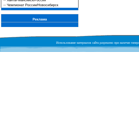
--
Ханты-Мансийск/Россия
--
Чемпионат России/Новосибирск
Реклама
Использование материалов сайта разрешено при наличие гиперс