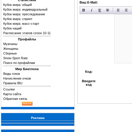
Статистика
Ваш E-Mail:
Кубок мира: общий
Кубок мира: индивидуальный
Кубок мира: преследование
Кубок мира: спринт
Кубок мира: масс-старт
Кубок наций
Расписание этапов сезон 10-11
Профайлы
Мужчины
Женщины
Сборные
Snow-Sport Rate
Поиск по профайлам
Мир Биатлона
Код:
Виды гонок
Начисление очков
Введите
Правила IBU
код
Ссылки
Карта сайта
Обратная связь
Реклама