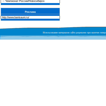
--
Чемпионат России/Новосибирск
Реклама
http://www.banisauni.ru/
Использование материалов сайта разрешено при наличие гиперс