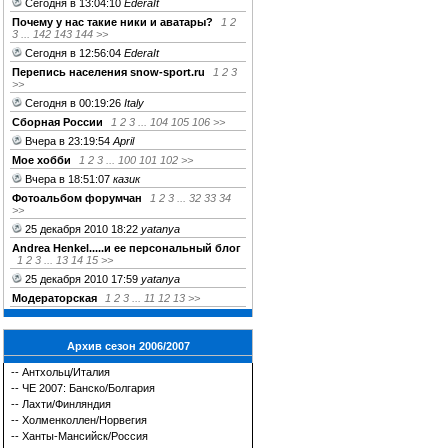
Сегодня в 13:04:10
EderaIt
Почему у нас такие ники и аватары?
1
2
3
...
142
143
144
>>
Сегодня в 12:56:04
EderaIt
Перепись населения snow-sport.ru
1
2
3
>>
Сегодня в 00:19:26
Italy
Сборная России
1
2
3
...
104
105
106
>>
Вчера в 23:19:54
April
Мое хобби
1
2
3
...
100
101
102
>>
Вчера в 18:51:07
казик
Фотоальбом форумчан
1
2
3
...
32
33
34
>>
25 декабря 2010 18:22
yatanya
Andrea Henkel.....и ее персональный блог
1
2
3
...
13
14
15
>>
25 декабря 2010 17:59
yatanya
Модераторская
1
2
3
...
11
12
13
>>
Архив сезон 2006/2007
--
Антхольц/Италия
--
ЧЕ 2007: Банско/Болгария
--
Лахти/Финляндия
--
Холменколлен/Норвегия
--
Ханты-Мансийск/Россия