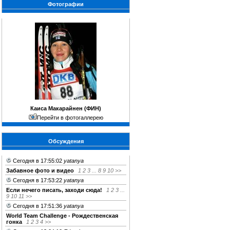
Фотографии
Каиса Макарайнен (ФИН)
Перейти в фотогаллерею
Обсуждения
Сегодня в 17:55:02
yatanya
Забавное фото и видео
1
2
3
...
8
9
10
>>
Сегодня в 17:53:22
yatanya
Если нечего писать, заходи сюда!
1
2
3
...
9
10
11
>>
Сегодня в 17:51:36
yatanya
World Team Challenge - Рождественская
гонка
1
2
3
4
>>