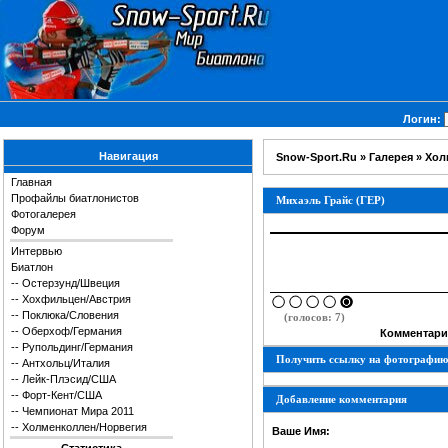
Логин:
Навигация
Snow-Sport.Ru
»
Галерея
»
Хол
Главная
Профайлы биатлонистов
Михаэль Грайс (ГЕР)
Фотогалерея
Форум
Интервью
Биатлон
--
Остерзунд/Швеция
--
Хохфильцен/Австрия
--
Поклюка/Словения
(голосов: 7)
--
Оберхоф/Германия
Комментарии
--
Рупольдинг/Германия
Получить ссылку на фотографию
--
Антхольц/Италия
--
Лейк-Плэсид/США
--
Форт-Кент/США
Добавление комментария
--
Чемпионат Мира 2011
--
Холменколлен/Норвегия
Ваше Имя: