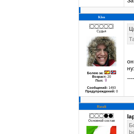
За
Klen
Ц
Судья
Т
он
ну
Болею за
:
Возраст:
20
---
Пол:
Сообщений:
1493
Предупреждений:
0
Hatali
la
Основной состав
Б
b