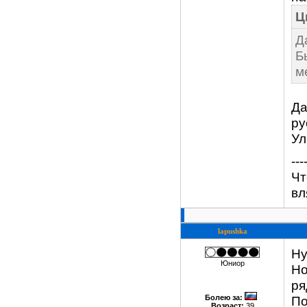
Ц
Д
Б
м
Да
ру
Ул
---
Чт
вл
lapushka
Ну
Юниор
Но
ря
Болею за
:
По
Возраст:
39