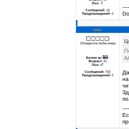
Пол:
---
Сообщений:
16
Do
Предупреждений:
0
frezer
Ц
Обладатель Кубка мира
П
а
Болею за
:
Возраст:
41
Пол:
Да
Сообщений:
763
Предупреждений:
0
на
чи
Зд
по
---
Ес
пр