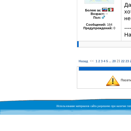
Да
хо
Болею за
:
Возраст:
--
не
Пол:
Сообщений:
164
---
Предупреждений:
0
На
<<
...
21
Назад
1
2
3
4
5
20
22
23
Посети
Использование материалов сайта разрешено при наличие гипе