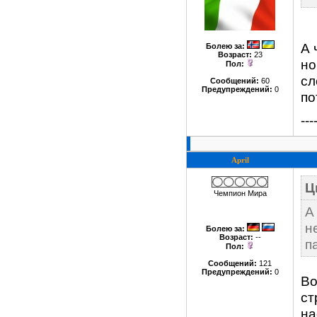
А 
Болею за
:
Возраст:
23
но
Пол:
сл
Сообщений:
60
Предупреждений:
0
по
---
April
Ц
Чемпион Мира
А
н
Болею за
:
Возраст:
--
п
Пол:
Сообщений:
121
Предупреждений:
0
Во
ст
на