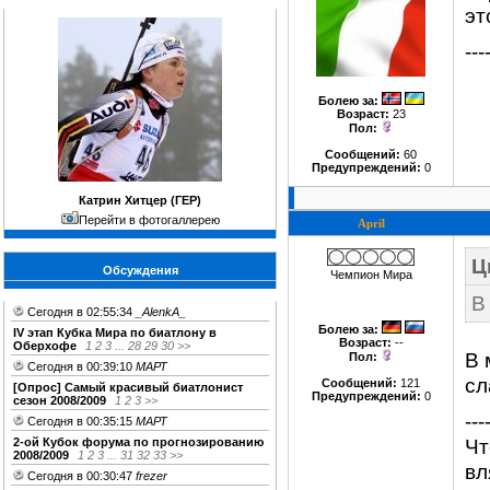
эт
---
Болею за
:
Возраст:
23
Пол:
Сообщений:
60
Предупреждений:
0
Катрин Хитцер (ГЕР)
Перейти в фотогаллерею
April
Ц
Обсуждения
Чемпион Мира
В
Сегодня в 02:55:34
_AlenkA_
Болею за
:
IV этап Кубка Мира по биатлону в
Возраст:
--
Оберхофе
1
2
3
...
28
29
30
>>
В 
Пол:
Сегодня в 00:39:10
МАРТ
сл
Сообщений:
121
[Опрос] Cамый красивый биатлонист
Предупреждений:
0
сезон 2008/2009
1
2
3
>>
---
Сегодня в 00:35:15
МАРТ
Чт
2-ой Кубок форума по прогнозированию
2008/2009
1
2
3
...
31
32
33
>>
вл
Сегодня в 00:30:47
frezer