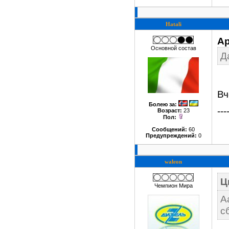
Hatali
Ap
Основной состав
Д
Вч
Болею за
:
---
Возраст:
23
Пол:
Сообщений:
60
Предупреждений:
0
waleon
Ц
Чемпион Мира
А
с