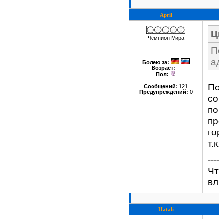
April
Ц
Чемпион Мира
П
а
Болею за
:
Возраст:
--
Пол:
По
Сообщений:
121
Предупреждений:
0
со
по
пр
го
т.
---
Чт
вл
Hatali