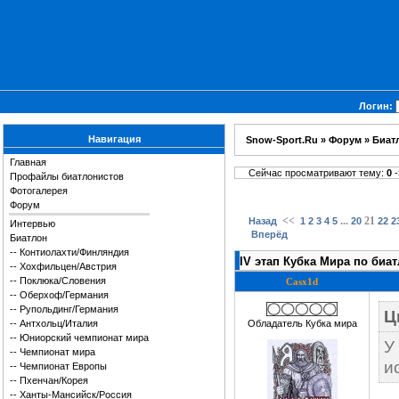
Логин:
Навигация
Snow-Sport.Ru
»
Форум
»
Биат
Главная
Сейчас просматривают тему:
0
-
Профайлы биатлонистов
Фотогалерея
Форум
<<
...
21
Назад
1
2
3
4
5
20
22
2
Интервью
Вперёд
Биатлон
--
Контиолахти/Финляндия
IV этап Кубка Мира по биа
--
Хохфильцен/Австрия
--
Поклюка/Словения
Casx1d
--
Оберхоф/Германия
--
Рупольдинг/Германия
Ц
--
Антхольц/Италия
Обладатель Кубка мира
--
Юниорский чемпионат мира
У
--
Чемпионат мира
и
--
Чемпионат Европы
--
Пхенчан/Корея
--
Ханты-Мансийск/Россия