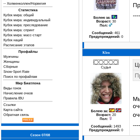
--
Холменколлен/Норвегия
Пр
Статистика
---
Кубок мира: общий
Болею за
:
Кубок мира: индивидуальный
Возраст:
30
Кубок мира: преследование
Пол:
Кубок мира: спринт
Сообщений:
461
Кубок мира: масс-старт
Предупреждений:
0
Кубок наций
Расписание этапов
Профайлы
Klen
Мужчины
Женщины
Ц
Сборные
Судья
Snow-Sport Rate
П
Поиск по профайлам
Мир Биатлона
Виды гонок
Начисление очков
Мы
Правила IBU
оч
Ссылки
Карта сайта
Болею за
:
оч
Обратная связь
Возраст:
20
Пол:
---
Сообщений:
1493
Предупреждений:
0
Сезон 07/08