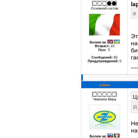
la
Основной состав
а
Эт
на
Болею за
:
Возраст:
23
би
Пол:
га
Сообщений:
60
Предупреждений:
0
---
waleon
Ц
Чемпион Мира
Я
Не
на
Болею за
: