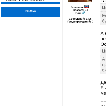
Та
--
Чемпионат России/Новосибирск
Ц
Болею за
:
Возраст:
24
Реклама
Пол:
Е
Сообщений:
1325
б
Предупреждений:
0
А 
не
Ос
Ц
А
п
о
Да
Бь
ме
---