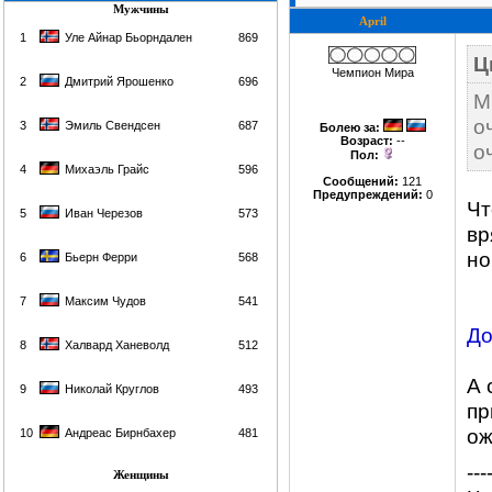
Мужчины
April
1
Уле Айнар Бьорндален
869
Ц
Чемпион Мира
2
Дмитрий Ярошенко
696
М
о
3
Эмиль Свендсен
687
Болею за
:
Возраст:
--
о
Пол:
4
Михаэль Грайс
596
Сообщений:
121
Предупреждений:
0
Чт
5
Иван Черезов
573
вр
но
6
Бьерн Ферри
568
7
Максим Чудов
541
До
8
Халвард Ханеволд
512
А 
9
Николай Круглов
493
пр
ож
10
Андреас Бирнбахер
481
---
Женщины