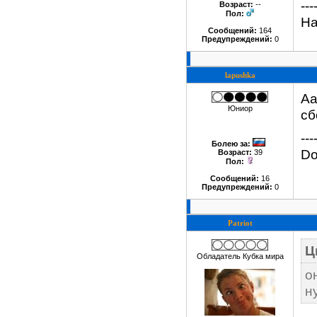
---
Возраст:
--
Пол:
На
Сообщений:
164
Предупреждений:
0
lapushka
Аа
Юниор
сб
---
Болею за
:
Do
Возраст:
39
Пол:
Сообщений:
16
Предупреждений:
0
Patriot
Ц
Обладатель Кубка мира
о
н