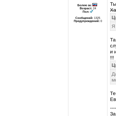
Ты
Болею за
:
Возраст:
24
Ха
Пол:
Ц
Сообщений:
1325
Предупреждений:
0
Я
Та
сл
и 
!!!
Ц
Д
м
Те
Ев
---
За