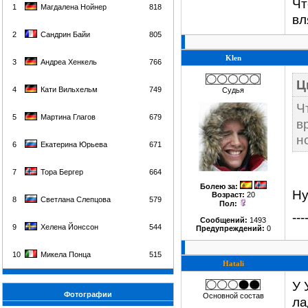
Чт
1
Магдалена Нойнер
818
вл
2
Сандрин Байи
805
Klen
3
Андреа Хенкель
766
Ц
4
Кати Вильхельм
749
Судья
Ч
5
Мартина Глагов
679
в
н
6
Екатерина Юрьева
671
7
Тора Бергер
664
Болею за
:
Ну
Возраст:
20
8
Светлана Слепцова
579
Пол:
---
Сообщений:
1493
9
Хелена Йонссон
544
Предупреждений:
0
10
Микела Понца
515
Hatali
У 
Фотографии
Основной состав
ла