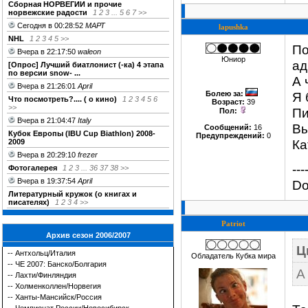
Сборная НОРВЕГИИ и прочие
норвежские радости
1
2
3
...
5
6
7
>>
Сегодня в 00:28:52
МАРТ
lapushka
NHL
1
2
3
4
5
>>
По
Вчера в 22:17:50
waleon
Юниор
ад
[Опрос] Лучший биатлонист (-ка) 4 этапа
по версии snow- ...
А 
Вчера в 21:26:01
April
Болею за
:
Я 
Что посмотреть?.... ( о кино)
1
2
3
4
5
6
Возраст:
39
>>
Пи
Пол:
Вчера в 21:04:47
Italy
Вы
Сообщений:
16
Кубок Европы (IBU Cup Biathlon) 2008-
Предупреждений:
0
Ка
2009
Вчера в 20:29:10
frezer
---
Фотогалерея
1
2
3
...
36
37
38
>>
Вчера в 19:37:54
April
Do
Литературный кружок (о книгах и
писателях)
1
2
3
4
>>
Patriot
Архив сезон 2006/2007
Ц
--
Антхольц/Италия
Обладатель Кубка мира
--
ЧЕ 2007: Банско/Болгария
А
--
Лахти/Финляндия
--
Холменколлен/Норвегия
--
Ханты-Мансийск/Россия