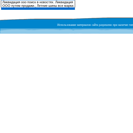
Ликвидация ооо поиск в новостях. Ликвидация
ООО путем продажи.; Летние шины все марки.
Использование материалов сайта разрешено при наличие гипе