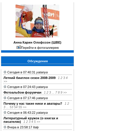
Анна Карин Олофссон (ШВЕ)
Перейти в фотогаллерею
Обсуждения
Сегодня в 07:40:31
yatanya
Летний биатлон сезон 2008-2009
1
2
3
4
>>
Сегодня в 07:24:43
yatanya
Фотоальбом форумчан
1
2
3
...
7
8
9
>>
Сегодня в 07:17:46
yatanya
Почему у нас такие ники и аватары?
1
2
3
...
53
54
55
>>
Сегодня в 06:43:22
yatanya
Литературный кружок (о книгах и
писателях)
1
2
3
4
5
>>
Вчера в 23:58:17
Italy