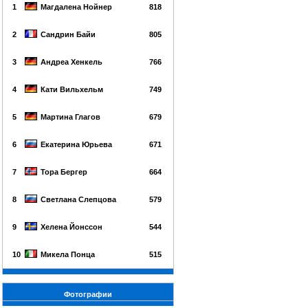
1
Магдалена Нойнер
818
2
Сандрин Байи
805
3
Андреа Хенкель
766
4
Кати Вильхельм
749
5
Мартина Глагов
679
6
Екатерина Юрьева
671
7
Тора Бергер
664
8
Светлана Слепцова
579
9
Хелена Йонссон
544
10
Микела Понца
515
Фотографии