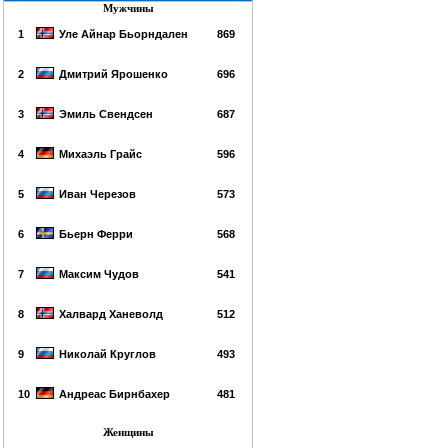
Мужчины
1
Уле Айнар Бьорндален
869
2
Дмитрий Ярошенко
696
3
Эмиль Свендсен
687
4
Михаэль Грайс
596
5
Иван Черезов
573
6
Бьерн Ферри
568
7
Максим Чудов
541
8
Халвард Ханеволд
512
9
Николай Круглов
493
10
Андреас Бирнбахер
481
Женщины