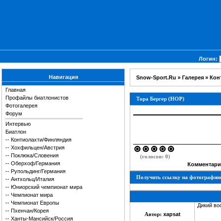
Логин:
Навигация
Snow-Sport.Ru
»
Галерея
»
Кон
Главная
Профайлы биатлонистов
Тора Бергер (НОР)
Фотогалерея
Форум
Интервью
Биатлон
--
Контиолахти/Финляндия
--
Хохфильцен/Австрия
--
Поклюка/Словения
(голосов: 0)
--
Оберхоф/Германия
Комментарии
--
Рупольдинг/Германия
Получить ссылку на фотографию
--
Антхольц/Италия
--
Юниорский чемпионат мира
--
Чемпионат мира
--
Чемпионат Европы
Дикий во
--
Пхенчан/Корея
Автор:
xapsat
--
Ханты-Мансийск/Россия