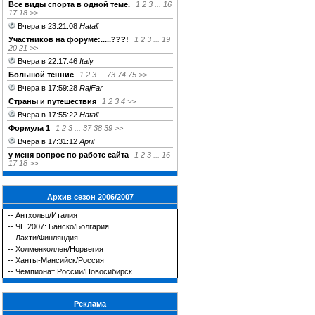
Все виды спорта в одной теме.
1
2
3
...
16
17
18
>>
Вчера в 23:21:08
Hatali
Участников на форуме:.....???!
1
2
3
...
19
20
21
>>
Вчера в 22:17:46
Italy
Большой теннис
1
2
3
...
73
74
75
>>
Вчера в 17:59:28
RajFar
Страны и путешествия
1
2
3
4
>>
Вчера в 17:55:22
Hatali
Формула 1
1
2
3
...
37
38
39
>>
Вчера в 17:31:12
April
у меня вопрос по работе сайта
1
2
3
...
16
17
18
>>
Архив сезон 2006/2007
--
Антхольц/Италия
--
ЧЕ 2007: Банско/Болгария
--
Лахти/Финляндия
--
Холменколлен/Норвегия
--
Ханты-Мансийск/Россия
--
Чемпионат России/Новосибирск
Реклама