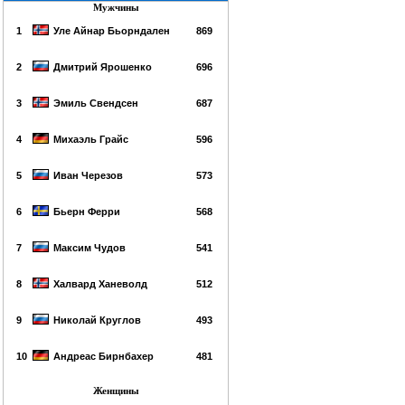
Мужчины
1
Уле Айнар Бьорндален
869
2
Дмитрий Ярошенко
696
3
Эмиль Свендсен
687
4
Михаэль Грайс
596
5
Иван Черезов
573
6
Бьерн Ферри
568
7
Максим Чудов
541
8
Халвард Ханеволд
512
9
Николай Круглов
493
10
Андреас Бирнбахер
481
Женщины