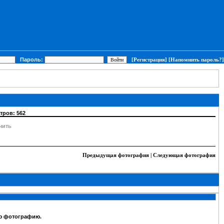
Пароль:
[Регистрация]
[Напомнить пароль?]
отров: 562
чить
Предыдущая фотография
|
Следующая фотография
ую фотографию.