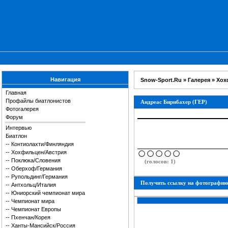
Навигация
Snow-Sport.Ru
»
Галерея
»
Хох
Главная
Профайлы биатлонистов
Андреас Бирнбахер (ГЕР)
Фотогалерея
Форум
Интервью
Биатлон
--
Контиолахти/Финляндия
--
Хохфильцен/Австрия
--
Поклюка/Словения
(голосов: 1)
--
Оберхоф/Германия
--
Рупольдинг/Германия
Получить ссылку на фотографию
--
Антхольц/Италия
--
Юниорский чемпионат мира
--
Чемпионат мира
--
Чемпионат Европы
--
Пхенчан/Корея
--
Ханты-Мансийск/Россия