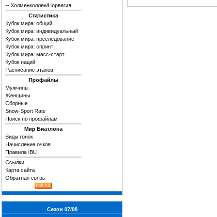
--
Холменколлен/Норвегия
Статистика
Кубок мира: общий
Кубок мира: индивидуальный
Кубок мира: преследование
Кубок мира: спринт
Кубок мира: масс-старт
Кубок наций
Расписание этапов
Профайлы
Мужчины
Женщины
Сборные
Snow-Sport Rate
Поиск по профайлам
Мир Биатлона
Виды гонок
Начисление очков
Правила IBU
Ссылки
Карта сайта
Обратная связь
Сезон 07/08