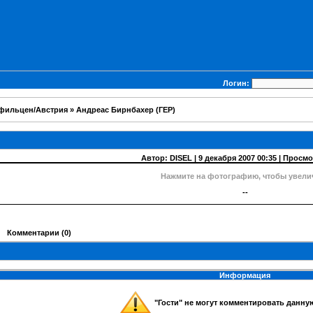
Логин:
фильцен/Австрия
» Андреас Бирнбахер (ГЕР)
Автор:
DISEL
| 9 декабря 2007 00:35 | Просм
Нажмите на фотографию, чтобы увели
--
Комментарии (0)
Информация
"
Гости
" не могут комментировать данн