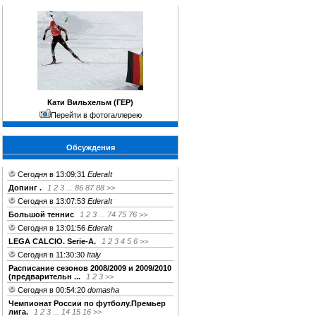
Кати Вильхельм (ГЕР)
Перейти в фотогаллерею
Обсуждения
Сегодня в 13:09:31
EderaIt
Допинг .
1
2
3
...
86
87
88
>>
Сегодня в 13:07:53
EderaIt
Большой теннис
1
2
3
...
74
75
76
>>
Сегодня в 13:01:56
EderaIt
LEGA CALCIO. Serie-A.
1
2
3
4
5
6
>>
Сегодня в 11:30:30
Italy
Расписание сезонов 2008/2009 и 2009/2010
(предварительн ...
1
2
3
>>
Сегодня в 00:54:20
domasha
Чемпионат России по футболу.Премьер
лига.
1
2
3
...
14
15
16
>>