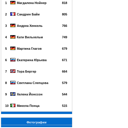
1
Магдалена Нойнер
818
2
Сандрин Байи
805
3
Андреа Хенкель
766
4
Кати Вильхельм
749
5
Мартина Глагов
679
6
Екатерина Юрьева
671
7
Тора Бергер
664
8
Светлана Слепцова
579
9
Хелена Йонссон
544
10
Микела Понца
515
Фотографии