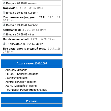
Вчера в 20:18:09
waleon
Формула 1
1
2
3
...
38
39
40
>>
Вчера в 19:53:56
IvanЫЧ
Участников на форуме:.....???!
1
2
3
...
19
20
21
>>
Вчера в 19:49:44
IvanЫЧ
Фотогалерея
1
2
3
...
87
88
89
>>
Вчера в 09:58:01
mina
Bundesmannschaft
1
2
3
...
37
38
39
>>
13 августа 2009 16:06
RajFar
Все виды спорта в одной теме.
1
2
3
...
16
17
18
>>
Архив сезон 2006/2007
--
Антхольц/Италия
--
ЧЕ 2007: Банско/Болгария
--
Лахти/Финляндия
--
Холменколлен/Норвегия
--
Ханты-Мансийск/Россия
--
Чемпионат России/Новосибирск
Реклама