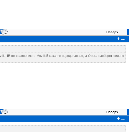
Наверх
+
--
lu, IE по сравнению с Mozillой какаято недоделанная, а Оpera наоборот сильно
Наверх
+
--