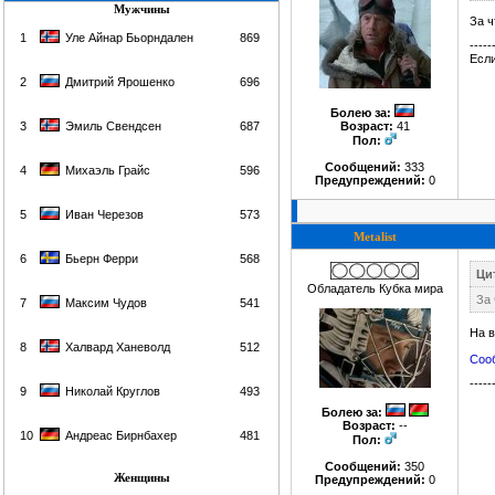
Мужчины
За 
1
Уле Айнар Бьорндален
869
-----
Если
2
Дмитрий Ярошенко
696
Болею за
:
3
Эмиль Свендсен
687
Возраст:
41
Пол:
Сообщений:
333
4
Михаэль Грайс
596
Предупреждений:
0
5
Иван Черезов
573
Metalist
6
Бьерн Ферри
568
Цит
Обладатель Кубка мира
За
7
Максим Чудов
541
На в
8
Халвард Ханеволд
512
Сооб
-----
9
Николай Круглов
493
Болею за
:
Возраст:
--
10
Андреас Бирнбахер
481
Пол:
Сообщений:
350
Женщины
Предупреждений:
0