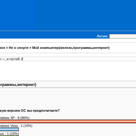
Логин:
лон
»
Не о спорте
»
Мой компьютер(железо,программы,интернет)
>
--
, и гостей:
2
граммы,интернет)
кую версию ОС вы предпочитаете?
ndows XP - 8 (80%)
ndows Vista - 1 (10%)
nux - 1 (10%)