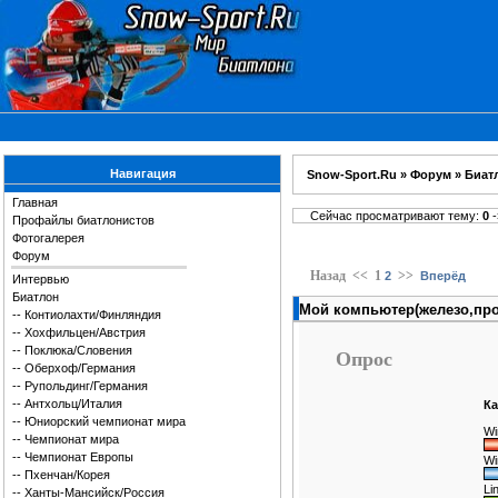
Навигация
Snow-Sport.Ru
»
Форум
»
Биат
Главная
Сейчас просматривают тему:
0
-
Профайлы биатлонистов
Фотогалерея
Форум
Назад
<<
1
>>
2
Вперёд
Интервью
Биатлон
Мой компьютер(железо,про
--
Контиолахти/Финляндия
--
Хохфильцен/Австрия
--
Поклюка/Словения
Опрос
--
Оберхоф/Германия
--
Рупольдинг/Германия
--
Антхольц/Италия
Ка
--
Юниорский чемпионат мира
Wi
--
Чемпионат мира
--
Чемпионат Европы
Wi
--
Пхенчан/Корея
Li
--
Ханты-Мансийск/Россия