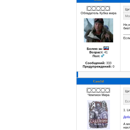
Цит
Обладатель Кубка мира
Мо
Не,н
биат
-----
Если
Болею за
:
Возраст:
41
Пол:
Сообщений:
333
Предупреждений:
0
Casx1d
Ци
Чемпион Мира
Ес
1. L
Доба
А мн
нахл