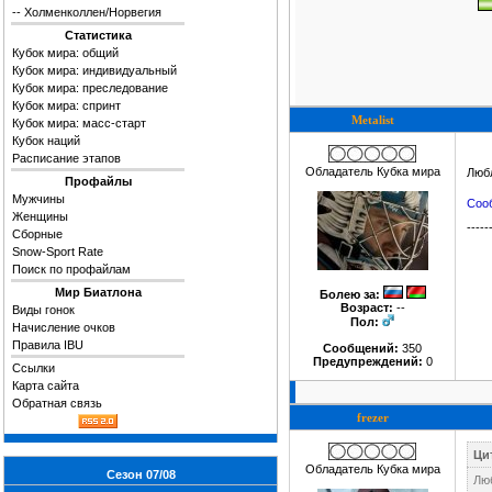
--
Холменколлен/Норвегия
Статистика
Кубок мира: общий
Кубок мира: индивидуальный
Кубок мира: преследование
Кубок мира: спринт
Metalist
Кубок мира: масс-старт
Кубок наций
Расписание этапов
Обладатель Кубка мира
Люб
Профайлы
Мужчины
Сооб
Женщины
-----
Сборные
Snow-Sport Rate
Поиск по профайлам
Мир Биатлона
Болею за
:
Возраст:
--
Виды гонок
Пол:
Начисление очков
Правила IBU
Сообщений:
350
Предупреждений:
0
Ссылки
Карта сайта
Обратная связь
frezer
Цит
Обладатель Кубка мира
Сезон 07/08
Лю