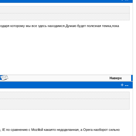
годаря которому мы все здесь находимся.Думаю будет полезная темка,пока
Наверх
+
--
 IE по сравнению с Mozillой какаято недоделанная, а Оpera наоборот сильно