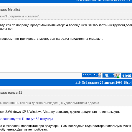
ата: Metalist
жно"Программы и железо".
адо как-то попроще,вроде"Мой компьютер".А вообще нельзя забывать инструмент,бла
лона нет.
---------------------------
 вовремя не тренировать мозги, вся нагрузка придется на мышцы...
#10 Добавлено: 29 апреля 2008 18:14
тата: panzer21
ли напишешь как она должна выглядеть, с удовольствием сделаю
inux 2.Windows XP 3.Windows Vista ну и хватит, другие врядли кто-то использует.
влено спустя 11 минут 32 секунды:
е интересней пообщатся про браузеры. Сам последние года полтора использую Mozillu,
обученная.Другие не пробовал.