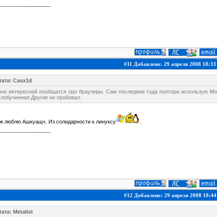
---------------------------
#11 Добавлено: 29 апреля 2008 18:33
тата: Casx1d
не интересней пообщатся про браузеры. Сам последние года полтора использую Mozil
лобученная.Другие не пробовал.
ж люблю Ашкуащч. Из солидарности к линуксу
.
---------------------------
#12 Добавлено: 29 апреля 2008 18:44
ата: Metalist