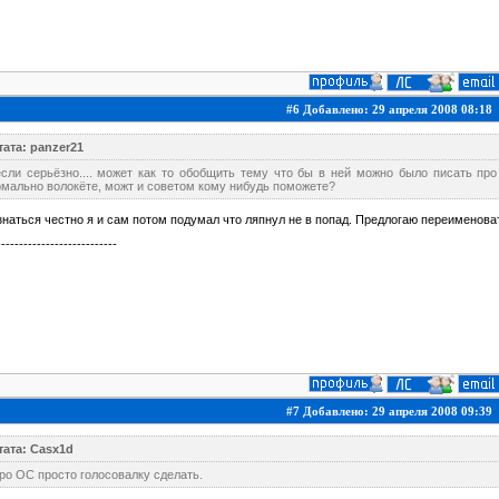
#6 Добавлено: 29 апреля 2008 08:18
тата: panzer21
если серьёзно.... может как то обобщить тему что бы в ней можно было писать про
рмально волокёте, можт и советом кому нибудь поможете?
наться честно я и сам потом подумал что ляпнул не в попад. Предлогаю переименовать
---------------------------
#7 Добавлено: 29 апреля 2008 09:39
тата: Casx1d
ро ОС просто голосовалку сделать.