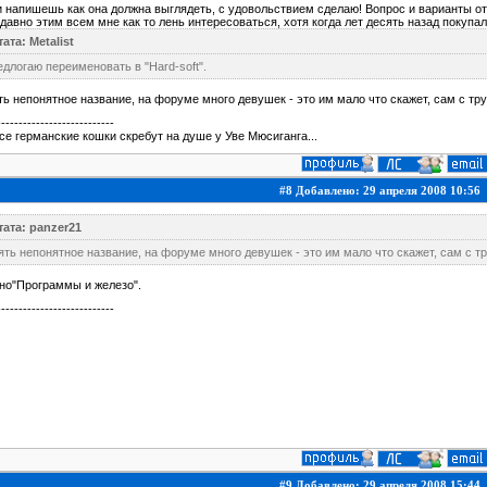
 напишешь как она должна выглядеть, с удовольствием сделаю! Вопрос и варианты отв
давно этим всем мне как то лень интересоваться, хотя когда лет десять назад покупал
ата: Metalist
длогаю переименовать в "Hard-soft".
ь непонятное название, на форуме много девушек - это им мало что скажет, cам с тр
---------------------------
 все германские кошки скребут на душе у Уве Мюсиганга...
#8 Добавлено: 29 апреля 2008 10:56
тата: panzer21
ть непонятное название, на форуме много девушек - это им мало что скажет, cам с т
но"Программы и железо".
---------------------------
#9 Добавлено: 29 апреля 2008 15:44