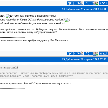
#4 Добавлено: 29 апреля 2008 03:06
list
,
У тебя там ошибка в названии темы!
ерно надо было:
Каки
х
ОС мы больше всего любим?
обще больше люблю пчёл, от них хоть толк какой то!
ли серьёзно.... может как то обобщить тему что бы в ней можно было писать про комп
кёте, можт и советом кому нибудь поможете?
---------------------------
 все германские кошки скребут на душе у Уве Мюсиганга...
#5 Добавлено: 29 апреля 2008 07:12
тата: panzer21
если серьёзно.... может как то обобщить тему что бы в ней можно было писать про
рмально волокёте, можт и советом кому нибудь поможете?
шее предложение. А про ОС просто голосовалку сделать.
---------------------------