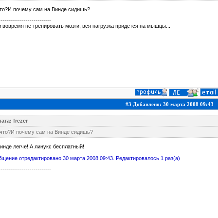
что?И почему сам на Винде сидишь?
---------------------------
 вовремя не тренировать мозги, вся нагрузка придется на мышцы...
#3 Добавлено: 30 марта 2008 09:43
ата: frezer
 что?И почему сам на Винде сидишь?
инде легче! А линукс бесплатный!
щение отредактировано 30 марта 2008 09:43. Редактировалось 1 раз(а)
---------------------------