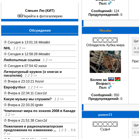
Пол:
Сяньин Лю (КИТ)
Сообщений:
124
Предупреждений:
0
Перейти в фотогаллерею
Обсуждения
Metalist
Ци
Сегодня в 13:01:16
Metalist
Обладатель Кубка мира
NHL
1
2
3
>>
А 
но
Сегодня в 12:58:28
Metalist
Любопытные ссылки
1
2
>>
Приз
Сегодня в 07:54:42
казик
-----
Литературный кружок (о книгах и
писателях)
1
2
3
>>
Болею за
:
Вчера в 23:10:21
frezer
Возраст:
--
Еврофутбол
1
2
3
4
>>
Пол:
Вчера в 22:34:11
Casx1d
Сообщений:
350
Предупреждений:
0
Какую музыку мы слушаем?
1
2
>>
Вчера в 22:33:20
Ignite
Чемпионат мира по хоккею 2008 в Канаде
1
2
>>
panzer21
Вчера в 21:51:38
Casx1d
Ци
Пожелания и рационализаторские
Судья
предложения по изменению ...
1
2
3
...
5
6
А п
7
>>