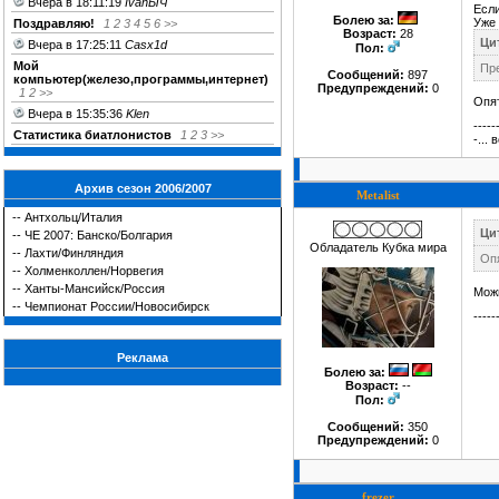
Вчера в 18:11:19
IvanЫЧ
Если
Болею за
:
Уже 
Поздравляю!
1
2
3
4
5
6
>>
Возраст:
28
Цит
Вчера в 17:25:11
Casx1d
Пол:
Мой
Пре
Сообщений:
897
компьютер(железо,программы,интернет)
Предупреждений:
0
1
2
>>
Опят
Вчера в 15:35:36
Klen
-----
Статистика биатлонистов
1
2
3
>>
-...
Архив сезон 2006/2007
Metalist
--
Антхольц/Италия
Ци
--
ЧЕ 2007: Банско/Болгария
Обладатель Кубка мира
--
Лахти/Финляндия
Опя
--
Холменколлен/Норвегия
--
Ханты-Мансийск/Россия
Мож
--
Чемпионат России/Новосибирск
-----
Реклама
Болею за
:
Возраст:
--
Пол:
Сообщений:
350
Предупреждений:
0
frezer