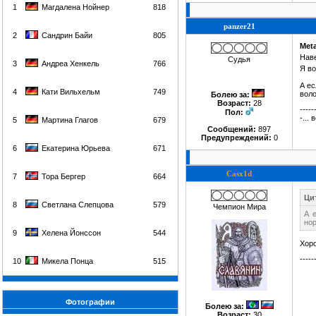
1
Магдалена Нойнер
818
panzer21
2
Сандрин Байи
805
Meta
Нав
Судья
3
Андреа Хенкель
766
Я во
А ес
4
Кати Вильхельм
749
воло
Болею за
:
Возраст:
28
-----
Пол:
-...
5
Мартина Глагов
679
Сообщений:
897
Предупреждений:
0
6
Екатерина Юрьева
671
Casx1d
7
Тора Бергер
664
Ци
8
Светлана Слепцова
579
Чемпион Мира
А 
но
9
Хелена Йонссон
544
Хоро
-----
10
Микела Понца
515
Фотографии
Болею за
:
Возраст:
30