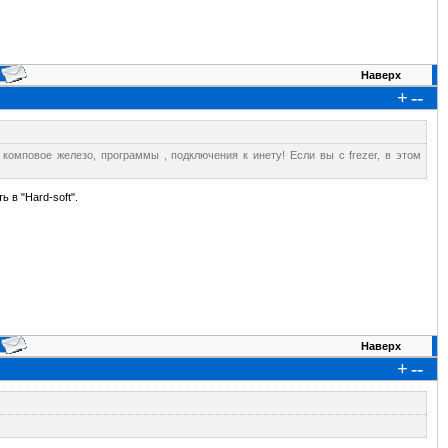
Наверх
+
--
 комповое железо, программы , подключения к инету! Если вы с frezer, в этом
 в "Hard-soft".
Наверх
+
--