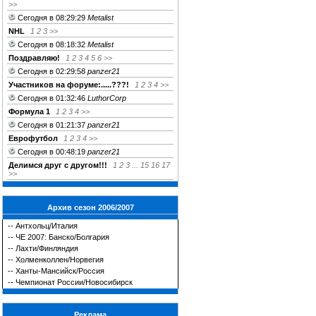
>>
Сегодня в 08:29:29
Metalist
NHL
1
2
3
>>
Сегодня в 08:18:32
Metalist
Поздравляю!
1
2
3
4
5
6
>>
Сегодня в 02:29:58
panzer21
Участников на форуме:.....???!
1
2
3
4
>>
Сегодня в 01:32:46
LuthorCorp
Формула 1
1
2
3
4
>>
Сегодня в 01:21:37
panzer21
Еврофутбол
1
2
3
4
>>
Сегодня в 00:48:19
panzer21
Делимся друг c другом!!!
1
2
3
...
15
16
17
>>
Архив сезон 2006/2007
--
Антхольц/Италия
--
ЧЕ 2007: Банско/Болгария
--
Лахти/Финляндия
--
Холменколлен/Норвегия
--
Ханты-Мансийск/Россия
--
Чемпионат России/Новосибирск
Реклама