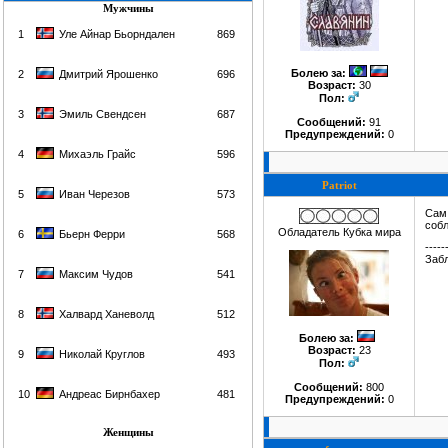
Мужчины
1
Уле Айнар Бьорндален
869
Болею за
:
2
Дмитрий Ярошенко
696
Возраст:
30
Пол:
3
Эмиль Свендсен
687
Сообщений:
91
Предупреждений:
0
4
Михаэль Грайс
596
Patriot
5
Иван Черезов
573
Сам 
собл
Обладатель Кубка мира
6
Бьерн Ферри
568
-----
Забл
7
Максим Чудов
541
8
Халвард Ханеволд
512
Болею за
:
Возраст:
23
9
Николай Круглов
493
Пол:
Сообщений:
800
10
Андреас Бирнбахер
481
Предупреждений:
0
Женщины