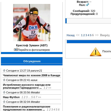
Возраст:
--
Пол:
Сообщений:
320
Предупреждений:
0
<<
6
>>
Вперёд
Назад
1
2
3
4
5
Кристоф Зуманн (АВТ)
Перейти в фотогаллерею
Посети
Обсуждения
Сегодня в 13:27:19
panzer21
Чемпионат мира по хоккею 2008 в Канаде
Сегодня в 09:22:41
казик
Истребление русского народа или
реализация Гарвардского ...
1
2
>>
Сегодня в 08:33:56
Metalist
Наш Футбол
1
2
3
...
5
6
7
>>
Сегодня в 08:32:04
Metalist
Пожелания и рационализаторские
предложения по изменению ...
1
2
3
4
5
6