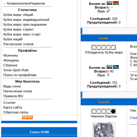
--
Холменколлен/Норвегия
Болею за
:
Возраст:
--
Статистика
Пол:
Кубок мира: общий
Сообщений:
320
Кубок мира: индивидуальный
Предупреждений:
0
Кубок мира: преследование
Кубок мира: спринт
Кубок мира: масс-старт
казик
Кубок наций
Расписание этапов
Все
Профайлы
Обладатель Кубка мира
Опя
Мужчины
Жизн
Женщины
С Х
С ве
Сборные
Болею за
:
Snow-Sport Rate
Возраст:
40
-----
Поиск по профайлам
Пол:
"И е
То м
Мир Биатлона
Сообщений:
701
Виды гонок
Предупреждений:
0
Начисление очков
Правила IBU
Casx1d
Ссылки
Карта сайта
Уже 
Обратная связь
Чемпион Европы
Сооб
-----
Сезон 07/08