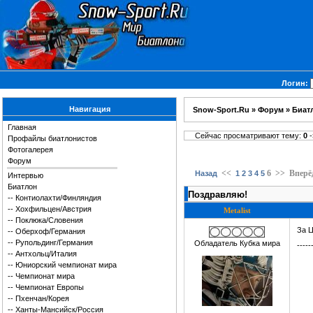
Логин:
Навигация
Snow-Sport.Ru
»
Форум
»
Биат
Главная
Сейчас просматривают тему:
0
-
Профайлы биатлонистов
Фотогалерея
Форум
<<
6
>>
Вперё
Назад
1
2
3
4
5
Интервью
Биатлон
Поздравляю!
--
Контиолахти/Финляндия
--
Хохфильцен/Австрия
Metalist
--
Поклюка/Словения
За Ц
--
Оберхоф/Германия
--
Рупольдинг/Германия
Обладатель Кубка мира
-----
--
Антхольц/Италия
--
Юниорский чемпионат мира
--
Чемпионат мира
--
Чемпионат Европы
--
Пхенчан/Корея
--
Ханты-Мансийск/Россия