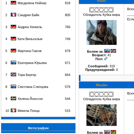
frezer
1
Магдалена Нойнер
818
Всех
Обладатель Кубка мира
2
Сандрин Байи
805
-----
Если
3
Андреа Хенкель
766
4
Кати Вильхельм
749
5
Мартина Глагов
679
Болею за
:
Возраст:
41
Пол:
6
Екатерина Юрьева
671
Сообщений:
319
Предупреждений:
0
7
Тора Бергер
664
Metalist
8
Светлана Слепцова
579
Всех
9
Хелена Йонссон
544
Обладатель Кубка мира
-----
10
Микела Понца
515
Фотографии
Болею за
: