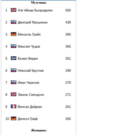
Мужчины
1
Уле Айнар Бьорндален
550
2
Дмитрий Ярошенко
439
3
Михаэль Грайс
390
4
Максим Чудов
365
5
Бьерн Ферри
351
6
Николай Круглов
299
7
Иван Черезов
279
8
Эмиль Свендсен
271
9
Венсан Дефран
261
10
Дениэл Граф
260
Женщины