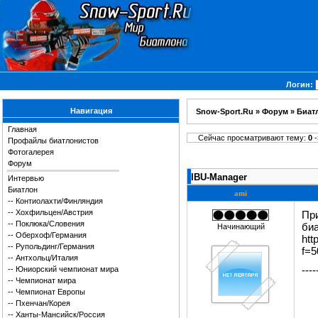
Логин:
Навигация
Snow-Sport.Ru
»
Форум
»
Биат
Главная
Сейчас просматривают тему:
0
-
Профайлы биатлонистов
Фотогалерея
Форум
IBU-Manager
Интервью
Биатлон
ami
--
Контиолахти/Финляндия
--
Хохфильцен/Австрия
При
--
Поклюка/Словения
биа
Начинающий
--
Оберхоф/Германия
htt
--
Рупольдинг/Германия
f=
--
Антхольц/Италия
----
--
Юниорский чемпионат мира
--
Чемпионат мира
--
Чемпионат Европы
--
Пхенчан/Корея
--
Ханты-Мансийск/Россия