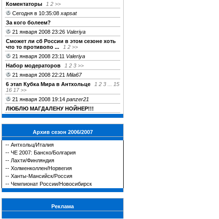
Коментаторы
1
2
>>
Сегодня в 10:35:08
xapsat
За кого болеем?
21 января 2008 23:26
Valeriya
Сможет ли сб России в этом сезоне хоть
что то противопо ...
1
2
>>
21 января 2008 23:11
Valeriya
Набор модераторов
1
2
3
>>
21 января 2008 22:21
Mila67
6 этап Кубка Мира в Антхольце
1
2
3
...
15
16
17
>>
21 января 2008 19:14
panzer21
ЛЮБЛЮ МАГДАЛЕНУ НОЙНЕР!!!
Архив сезон 2006/2007
--
Антхольц/Италия
--
ЧЕ 2007: Банско/Болгария
--
Лахти/Финляндия
--
Холменколлен/Норвегия
--
Ханты-Мансийск/Россия
--
Чемпионат России/Новосибирск
Реклама