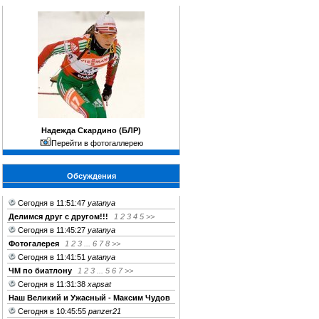
Надежда Скардино (БЛР)
Перейти в фотогаллерею
Обсуждения
Сегодня в 11:51:47
yatanya
Делимся друг c другом!!!
1
2
3
4
5
>>
Сегодня в 11:45:27
yatanya
Фотогалерея
1
2
3
...
6
7
8
>>
Сегодня в 11:41:51
yatanya
ЧМ по биатлону
1
2
3
...
5
6
7
>>
Сегодня в 11:31:38
xapsat
Наш Великий и Ужасный - Максим Чудов
Сегодня в 10:45:55
panzer21