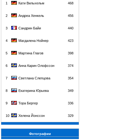
1
Кати Вильхельм
468
2
Андреа Хенкель
456
3
Сандрин Байи
440
4
Магдалена Нойнер
423
5
Мартина Глагов
398
6
Анна Карин Олофссон
374
7
Светлана Слепцова
354
8
Екатерина Юрьева
349
9
Тора Бергер
336
10
Хелена Йонссон
329
Фотографии