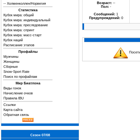
Возраст:
--
--
Холменколлен/Норвегия
Пол:
-
Статистика
Сообщений:
1
Кубок мира: общий
Предупреждений:
0
Кубок мира: индивидуальный
Кубок мира: преследование
Кубок мира: спринт
Кубок мира: масс-старт
Кубок наций
Расписание этапов
Профайлы
Посети
Мужчины
Женщины
Сборные
Snow-Sport Rate
Поиск по профайлам
Мир Биатлона
Виды гонок
Начисление очков
Правила IBU
Ссылки
Карта сайта
Обратная связь
Сезон 07/08