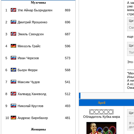
Мужчины
А за
уже 
мини
1
Уле Айнар Бьорндален
869
стре
Цит
2
Дмитрий Ярошенко
696
Смо
3
Эмиль Свендсен
687
еще 
Цит
4
Михаэль Грайс
596
Тол
5
Иван Черезов
573
Это 
-----
6
Бьерн Ферри
568
"Мен
Иные
А ни
7
Максим Чудов
541
А ес
Ома
8
Халвард Ханеволд
512
April
9
Николай Круглов
493
Цит
Обладатель Кубка мира
10
Андреас Бирнбахер
481
Я т
дел
Женщины