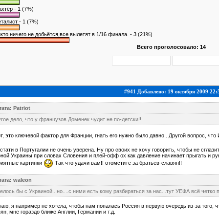
хтёр - 1 (7%)
талист - 1 (7%)
кто ничего не добьётся,все вылетят в 1/16 финала. - 3 (21%)
Всего проголосовало: 14
#941 Добавлено: 19 октября 2009 22:
ата: Patriot
гое дело, что у французов Доменек чудит не по-детски!!
т, это ключевой фактор для Франции, гнать его нужно было давно.. Другой вопрос, чт
кстати в Португалии не очень уверена. Ну про своих не хочу говорить, чтобы не сглази
ной Украины при словах Словения и плей-офф ох как давление начинает прыгать и ру
риятные картинки
Так что удачи вам!! отомстите за братьев-славян!!
тата: waleon
елось бы с Украиной...но....с ними есть кому разбираться за нас...тут УЕФА всё четко 
наю, я например не хотела, чтобы нам попалась Россия в первую очередь из-за того,
ян, мне гораздо ближе Англии, Германии и т.д.