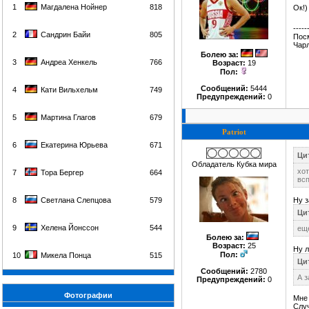
1
Магдалена Нойнер
818
Ок!)
-----
2
Сандрин Байи
805
Посм
Чар
Болею за
:
3
Андреа Хенкель
766
Возраст:
19
Пол:
Сообщений:
5444
4
Кати Вильхельм
749
Предупреждений:
0
5
Мартина Глагов
679
Patriot
6
Екатерина Юрьева
671
Цит
Обладатель Кубка мира
хо
7
Тора Бергер
664
всп
8
Светлана Слепцова
579
Ну з
Цит
9
Хелена Йонссон
544
еще
Болею за
:
Возраст:
25
Ну л
Пол:
10
Микела Понца
515
Цит
Сообщений:
2780
А з
Предупреждений:
0
Фотографии
Мне 
Случ