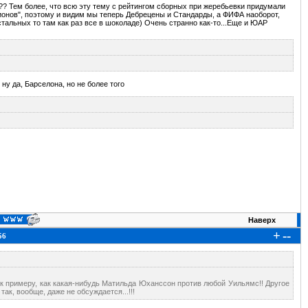
?? Тем более, что всю эту тему с рейтингом сборных при жеребьевки придумали
пионов", поэтому и видим мы теперь Дебрецены и Стандарды, а ФИФА наоборот,
альных то там как раз все в шоколаде) Очень странно как-то...Еще и ЮАР
ну да, Барселона, но не более того
Наверх
+
--
56
, к примеру, как какая-нибудь Матильда Юханссон против любой Уильямс!! Другое
так, вообще, даже не обсуждается...!!!