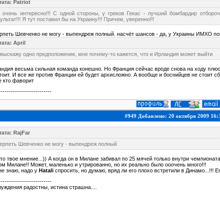
ата: Patriot
т очень интересно!!! С одной стороны, у греков Гекас - лучший бомбардир отборо
ультат!!! Я тут поставил бы на Украину!!! Причем, уверенно!!!
рпеть Шевченко не могу - выпендреж полный. насчёт шансов - да, у Украины ИМХО по
ата: April
выскажу одно предположение, мне почему-то кажется, что и Ирландия может выйти
ндия весьма сильная команда конешно. Но Франция сейчас вроде снова на ходу плюс
тоит. И все же против Франции ей будет архисложно. А вообще и боснийцев не стоит сб
 кто фаворит
---------------------------
#949 Добавлено: 20 октября 2009 16:
ата: RajFar
ерпеть Шевченко не могу - выпендреж полный
то твое мнение...)) А когда он в Милане забивал по 25 мячей только внутри чемпионат
м Милане!! Может, маленько и утрированно, но их реально было ооочень много!!!
не знаю, надо у
Hatali
спросить, но думаю, вряд ли его плохо встретили в Динамо...!!! Ег
---------------------------
уждения радостны, истина страшна....