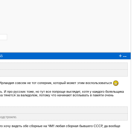
+
--
55
о Ирландия совсем не тот соперник, который может этим воспользоваться
ть. И про русских тоже, но тут все попроще выглядит, хотя у каждого болельщика
ка тянется за валидолом, потому что начинают всплывать в памяти очень
подстроило.
 что хочу видеть обе сборные на ЧМ!! любая сборная бывшего СССР, да вообще