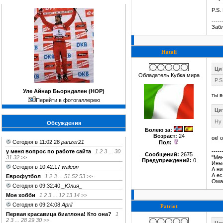
P.S.
-----
Забл
Hatali
Цит
Обладатель Кубка мира
P.S
Уле Айнар Бьорндален (НОР)
ты в
Перейти в фотогаллерею
Цит
Ну 
Обсуждения
Болею за
:
Возраст:
24
ок! 
Сегодня в 11:02:28
panzer21
Пол:
у меня вопрос по работе сайта
1
2
3
...
30
-----
Сообщений:
2675
31
32
>>
"Мен
Предупреждений:
0
Иные
Сегодня в 10:42:17
waleon
А ни
А ес
Еврофутбол
1
2
3
...
51
52
53
>>
Ома
Сегодня в 09:32:40
_Юлия_
Мое хобби
1
2
3
...
12
13
14
>>
Сегодня в 09:24:08
April
Patriot
Первая красавица биатлона! Кто она?
1
2
3
...
28
29
30
>>