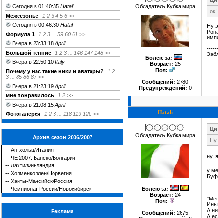
Цит
Сегодня в 01:40:35
Hatali
Обладатель Кубка мира
ок!
Межсезонье
1
2
3
4
5
6
>>
Сегодня в 00:46:30
Hatali
Ну э
Рона
Формула 1
1
2
3
...
59
60
61
>>
импо
Вчера в 23:33:18
April
-----
Большой теннис
1
2
3
...
146
147
148
>>
Забл
Болею за
:
Вчера в 22:50:10
Italy
Возраст:
25
Пол:
Почему у нас такие ники и аватары?
1
2
3
...
85
86
87
>>
Сообщений:
2780
Вчера в 21:23:19
April
Предупреждений:
0
мне понравилось
1
2
>>
Вчера в 21:08:15
April
Hatali
Фотогалерея
1
2
3
...
118
119
120
>>
Цит
Обладатель Кубка мира
Архив сезон 2006/2007
Ну 
--
Антхольц/Италия
ну, 
--
ЧЕ 2007: Банско/Болгария
--
Лахти/Финляндия
у ме
--
Холменколлен/Норвегия
Буфф
--
Ханты-Мансийск/Россия
--
Чемпионат России/Новосибирск
Болею за
:
-----
Возраст:
24
"Мен
Пол:
Иные
А ни
Реклама
Сообщений:
2675
А ес