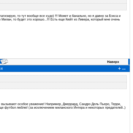
патизирую, то тут вообще все худо) !!! Может и банально, но я давно за Бэкса и
 в Милан, то будет это хорошо...!!! Есть еще Кюйт из Ливера, который мне очень
Наверх
+
--
14
ые вызывают особое уважение! Например, Джеррард, Сандро Дель Пьеро, Терри,
бще футбол люблю! (за исключением миланского Интера и некоторых предателей..)