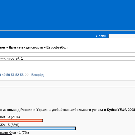
Логин:
лон
»
Другие виды спорта
»
Еврофутбол
>
--
, и гостей:
1
>>
0
49
50
51
52
53
Вперёд
о из команд России и Украины добьётся наибольшего успеха в Кубке УЕФА 2008
нит - 3 (21%)
КА - 5 (36%)
намо Киев - 1 (7%)