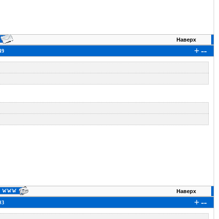
Наверх
+
--
49
Наверх
+
--
03