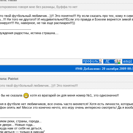
ата: Hatali
 откровенно говоря мне без разницы, Буффа то нет
то твой футбольный любимчик...))!! Это понятно!!! Ну если сказать про тех, кому я сим
...!!! Ни того ни другого!! И неудивительно!!!Если это правда и Бэкхем вернется зимой
нирует!!! Но, наверное, не так еще распиарен!!!))
---------------------------
уждения радостны, истина страшна....
#946 Добавлено: 20 октября 2009 00:
ата: Patriot
это твой футбольный любимчик...))!! Это понятно!!!
я бы не сказала
хотя из вратарей он для меня номер №1, это однозначно!!
ня в футболе нет любимчиков, все очень часто меняется! Хотя есть личности, котор
он опять же! Месси это конечно нечто, его игру очень интересно смотреть! Да я воо
---------------------------
яем реки, страны, города...
 двери... Новые года...
куда нам от себя не деться,
ли деться — только в никуда"