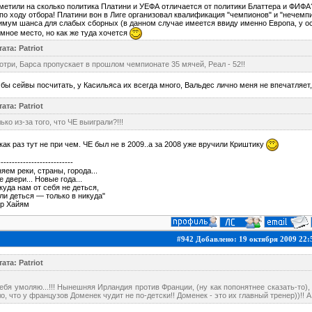
метили на сколько политика Платини и УЕФА отличается от политики Блаттера и ФИФА
по ходу отбора! Платини вон в Лиге организовал квалификация "чемпионов" и "нечем
мум шанса для слабых сборных (в данном случае имеется ввиду именно Европа, у ост
мное место, но как же туда хочется
ата: Patriot
три, Барса пропускает в прошлом чемпионате 35 мячей, Реал - 52!!
бы сейвы посчитать, у Касильяса их всегда много, Вальдес лично меня не впечатляет, 
ата: Patriot
ько из-за того, что ЧЕ выиграли?!!!
как раз тут не при чем. ЧЕ был не в 2009..а за 2008 уже вручили Криштику
---------------------------
яем реки, страны, города...
 двери... Новые года...
куда нам от себя не деться,
ли деться — только в никуда"
р Хайям
#942 Добавлено: 19 октября 2009 22:
ата: Patriot
ебя умоляю...!!! Нынешняя Ирландия против Франции, (ну как попонятнее сказать-то)
о, что у французов Доменек чудит не по-детски!! Доменек - это их главный тренер))!! А 