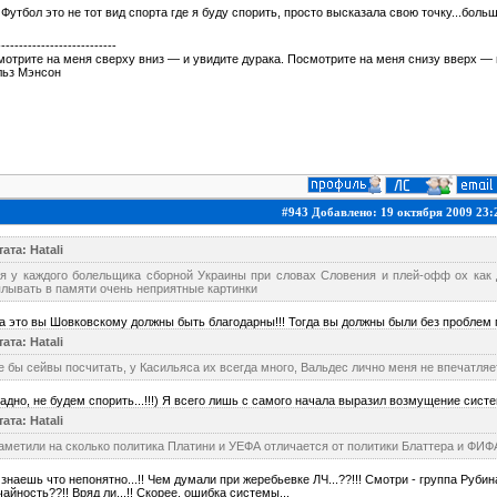
 Футбол это не тот вид спорта где я буду спорить, просто высказала свою точку...боль
---------------------------
отрите на меня сверху вниз — и увидите дурака. Посмотрите на меня снизу вверх — 
льз Мэнсон
#943 Добавлено: 19 октября 2009 23:
ата: Hatali
тя у каждого болельщика сборной Украины при словах Словения и плей-офф ох как 
лывать в памяти очень неприятные картинки
а это вы Шовковскому должны быть благодарны!!! Тогда вы должны были без проблем прох
ата: Hatali
 бы сейвы посчитать, у Касильяса их всегда много, Вальдес лично меня не впечатляет,
адно, не будем спорить...!!!) Я всего лишь с самого начала выразил возмущение систе
ата: Hatali
аметили на сколько политика Платини и УЕФА отличается от политики Блаттера и ФИФ
знаешь что непонятно...!! Чем думали при жеребьевке ЛЧ...??!!! Смотри - группа Рубина 
айность??!! Вряд ли...!! Скорее, ошибка системы...