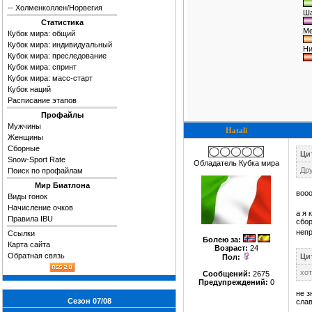
--
Холменколлен/Норвегия
Ша
Статистика
Ме
Кубок мира: общий
Кубок мира: индивидуальный
Ни
Кубок мира: преследование
Кубок мира: спринт
Кубок мира: масс-старт
Кубок наций
Расписание этапов
Профайлы
Мужчины
Hatali
Женщины
Сборные
Цит
Snow-Sport Rate
Обладатель Кубка мира
Дру
Поиск по профайлам
Мир Биатлона
вооо
Виды гонок
Начисление очков
а я 
Правила IBU
сбор
неп
Ссылки
Болею за
:
Карта сайта
Возраст:
24
Обратная связь
Ци
Пол:
хот
Сообщений:
2675
Предупреждений:
0
не з
Сезон 07/08
слав