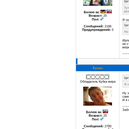
Цит
Ту
рез
Болею за
:
Возраст:
25
Пол:
Я те
Цит
Сообщений:
2186
Предупреждений:
0
Но 
Ирла
не с
мере
-----
Patriot
Цит
Обладатель Кубка мира
Я т
Ну э
само
И я 
-----
Забл
Болею за
:
Возраст:
25
Пол:
Сообщений:
2780