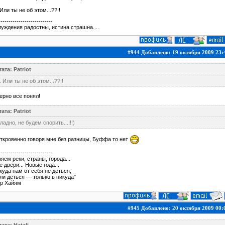
 Или ты не об этом...??!!
---------------------------
уждения радостны, истина страшна....
#944 Добавлено: 19 октября 2009 23:
ата: Patriot
. Или ты не об этом...??!!
ерно все понял!
ата: Patriot
ладно, не будем спорить...!!!)
откровенно говоря мне без разницы, Буффа то нет
---------------------------
яем реки, страны, города...
 двери... Новые года...
куда нам от себя не деться,
ли деться — только в никуда"
р Хайям
#945 Добавлено: 20 октября 2009 00: