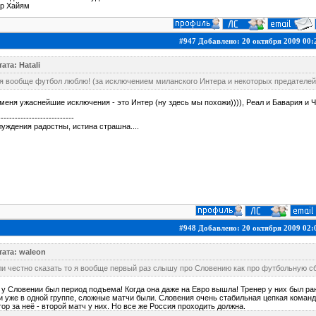
р Хайям
#947 Добавлено: 20 октября 2009 00:
ата: Hatali
я вообще футбол люблю! (за исключением миланского Интера и некоторых предателей.
меня ужаснейшие исключения - это Интер (ну здесь мы похожи)))), Реал и Бавария и Чел
---------------------------
уждения радостны, истина страшна....
#948 Добавлено: 20 октября 2009 02:
тата: waleon
и честно сказать то я вообще первый раз слышу про Словению как про футбольную с
 у Словении был период подъема! Когда она даже на Евро вышла! Тренер у них был рань
 уже в одной группе, сложные матчи были. Словения очень стабильная цепкая команда.
ор за неё - второй матч у них. Но все же Россия проходить должна.