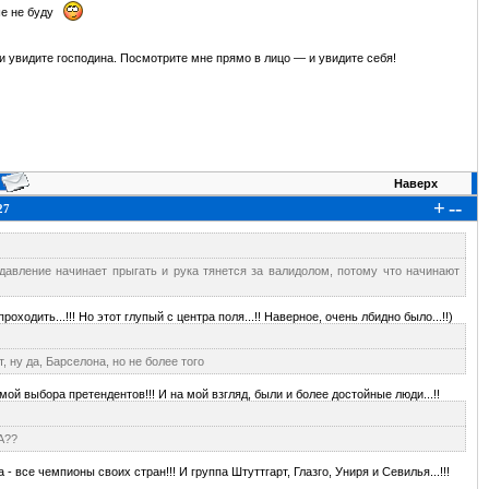
ше не буду
и увидите господина. Посмотрите мне прямо в лицо — и увидите себя!
Наверх
+
--
27
давление начинает прыгать и рука тянется за валидолом, потому что начинают
одить...!!! Но этот глупый с центра поля...!! Наверное, очень лбидно было...!!)
 ну да, Барселона, но не более того
мой выбора претендентов!!! И на мой взгляд, были и более достойные люди...!!
А??
- все чемпионы своих стран!!! И группа Штуттгарт, Глазго, Униря и Севилья...!!!