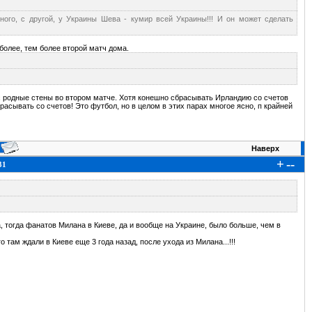
чного, с другой, у Украины Шева - кумир всей Украины!!! И он может сделать
более, тем более второй матч дома.
 родные стены во втором матче. Хотя конешно сбрасывать Ирландию со счетов
расывать со счетов! Это футбол, но в целом в этих парах многое ясно, п крайней
Наверх
+
--
31
а, тогда фанатов Милана в Киеве, да и вообще на Украине, было больше, чем в
о там ждали в Киеве еще 3 года назад, после ухода из Милана...!!!