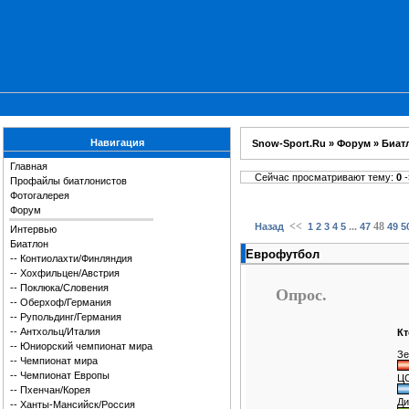
Навигация
Snow-Sport.Ru
»
Форум
»
Биат
Главная
Сейчас просматривают тему:
0
-
Профайлы биатлонистов
Фотогалерея
Форум
<<
...
48
Назад
1
2
3
4
5
47
49
5
Интервью
Биатлон
Еврофутбол
--
Контиолахти/Финляндия
--
Хохфильцен/Австрия
--
Поклюка/Словения
Опрос.
--
Оберхоф/Германия
--
Рупольдинг/Германия
--
Антхольц/Италия
Кт
--
Юниорский чемпионат мира
Зе
--
Чемпионат мира
--
Чемпионат Европы
ЦС
--
Пхенчан/Корея
Ди
--
Ханты-Мансийск/Россия