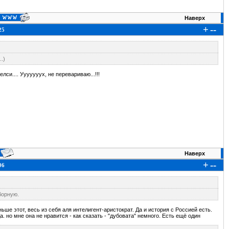
Наверх
+
--
25
.)
си.... Ууууууух, не перевариваю...!!!
Наверх
+
--
06
борную.
ше этот, весь из себя аля интелигент-аристократ. Да и история с Россией есть.
 но мне она не нравится - как сказать - "дубовата" немного. Есть ещё один