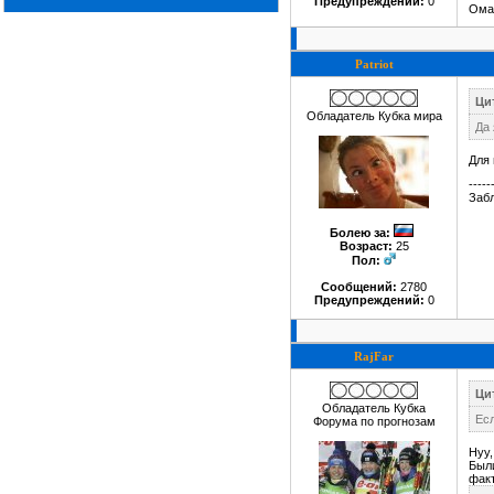
Предупреждений:
0
Ома
Patriot
Цит
Обладатель Кубка мира
Да 
Для 
-----
Забл
Болею за
:
Возраст:
25
Пол:
Сообщений:
2780
Предупреждений:
0
RajFar
Ци
Обладатель Кубка
Есл
Форума по прогнозам
Нуу,
Были
факт