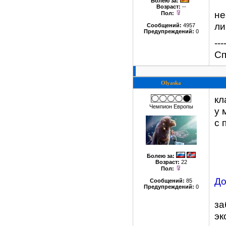
Болею за
:
Возраст:
--
не
Пол:
ли
Сообщений:
4957
Предупреждений:
0
---
Сп
Olyaska
кл
Чемпион Европы
у 
с 
Болею за
:
Возраст:
22
Пол:
До
Сообщений:
85
Предупреждений:
0
за
эк