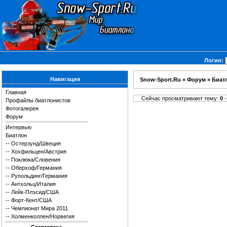
Логин:
Навигация
Snow-Sport.Ru
»
Форум
»
Биат
Главная
Сейчас просматривают тему:
0
-
Профайлы биатлонистов
Фотогалерея
Форум
Интервью
Биатлон
--
Остерзунд/Швеция
--
Хохфильцен/Австрия
--
Поклюка/Словения
--
Оберхоф/Германия
--
Рупольдинг/Германия
--
Антхольц/Италия
--
Лейк-Плэсид/США
--
Форт-Кент/США
--
Чемпионат Мира 2011
--
Холменколлен/Норвегия