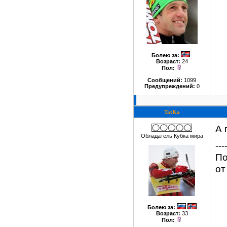
Болею за
:
Возраст:
24
Пол:
Сообщений:
1099
Предупреждений:
0
TatKa
А 
Обладатель Кубка мира
---
По
от
Болею за
:
Возраст:
33
Пол: