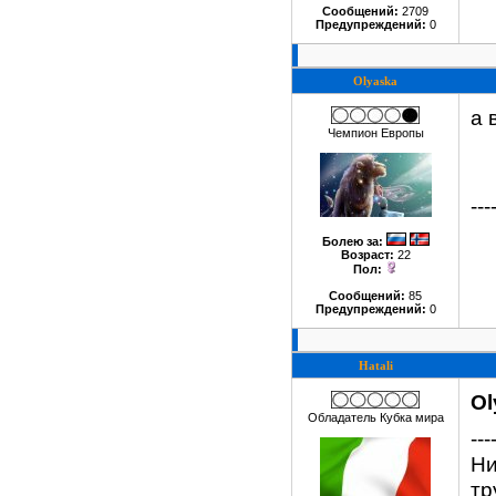
Сообщений:
2709
Предупреждений:
0
Olyaska
а 
Чемпион Европы
---
Болею за
:
Возраст:
22
Пол:
Сообщений:
85
Предупреждений:
0
Hatali
Ol
Обладатель Кубка мира
---
Ни
тр