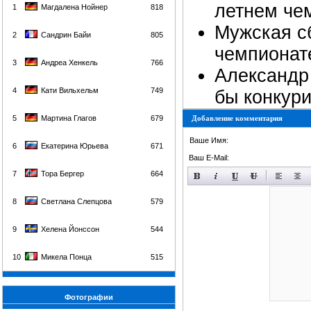
летнем чем
1
Магдалена Нойнер
818
Мужская с
2
Сандрин Байи
805
чемпионате
3
Андреа Хенкель
766
Александр
4
Кати Вильхельм
749
бы конкур
5
Мартина Глагов
679
Добавление комментария
Ваше Имя:
6
Екатерина Юрьева
671
Ваш E-Mail:
7
Тора Бергер
664
8
Светлана Слепцова
579
9
Хелена Йонссон
544
10
Микела Понца
515
Фотографии