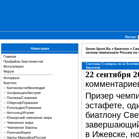
Логин:
Навигация
Snow-Sport.Ru
»
Биатлон
» Све
летнем чемпионате России по
Главная
Профайлы биатлонистов
Светлана Слепцова из-за болезни
Фотогалерея
биатлону
Форум
22 сентября 2
Интервью
комментари
Биатлон
--
Контиолахти/Финляндия
--
Хохфильцен/Австрия
Призер чемп
--
Поклюка/Словения
--
Оберхоф/Германия
эстафете, од
--
Рупольдинг/Германия
биатлону Све
--
Антхольц/Италия
--
Юниорский чемпионат мира
завершающийс
--
Чемпионат мира
--
Чемпионат Европы
в Ижевске, н
--
Пхенчан/Корея
--
Ханты-Мансийск/Россия