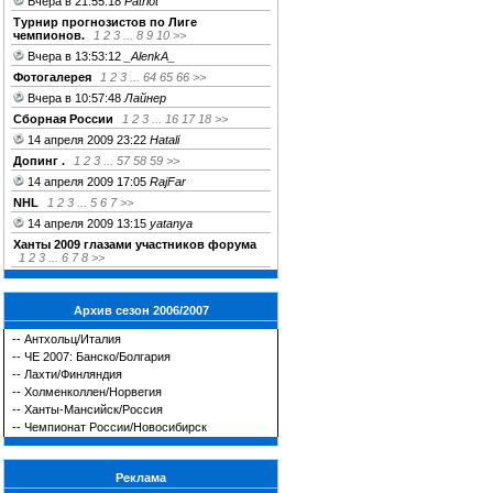
Вчера в 21:55:18
Patriot
Турнир прогнозистов по Лиге
чемпионов.
1
2
3
...
8
9
10
>>
Вчера в 13:53:12
_AlenkA_
Фотогалерея
1
2
3
...
64
65
66
>>
Вчера в 10:57:48
Лайнер
Сборная России
1
2
3
...
16
17
18
>>
14 апреля 2009 23:22
Hatali
Допинг .
1
2
3
...
57
58
59
>>
14 апреля 2009 17:05
RajFar
NHL
1
2
3
...
5
6
7
>>
14 апреля 2009 13:15
yatanya
Ханты 2009 глазами участников форума
1
2
3
...
6
7
8
>>
Архив сезон 2006/2007
--
Антхольц/Италия
--
ЧЕ 2007: Банско/Болгария
--
Лахти/Финляндия
--
Холменколлен/Норвегия
--
Ханты-Мансийск/Россия
--
Чемпионат России/Новосибирск
Реклама