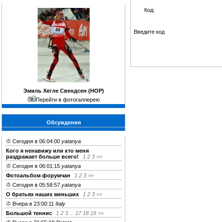
Код:
Введите код
Эмиль Хегле Свендсен (НОР)
Перейти в фотогаллерею
Обсуждения
Сегодня в 06:04:00
yatanya
Кого я ненавижу или кто меня
раздражает больше всего!
1
2
3
>>
Сегодня в 06:01:15
yatanya
Фотоальбом форумчан
1
2
3
>>
Сегодня в 05:58:57
yatanya
О братьях наших меньших
1
2
3
>>
Вчера в 23:00:11
Italy
Большой теннис
1
2
3
...
17
18
19
>>