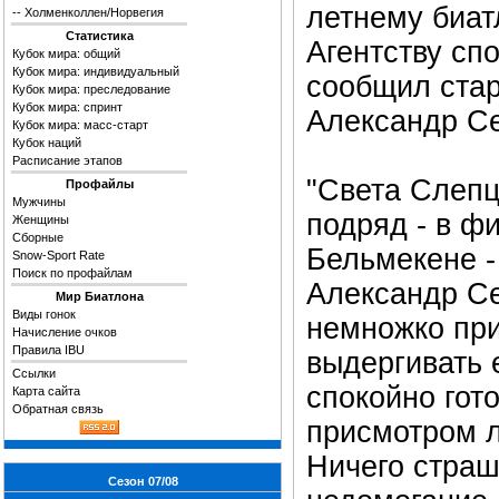
летнему биат
--
Холменколлен/Норвегия
Статистика
Агентству сп
Кубок мира: общий
Кубок мира: индивидуальный
сообщил стар
Кубок мира: преследование
Кубок мира: спринт
Александр С
Кубок мира: масс-старт
Кубок наций
Расписание этапов
"Света Слепц
Профайлы
Мужчины
подряд - в ф
Женщины
Сборные
Бельмекене -
Snow-Sport Rate
Поиск по профайлам
Александр Се
Мир Биатлона
Виды гонок
немножко при
Начисление очков
Правила IBU
выдергивать 
Ссылки
спокойно гот
Карта сайта
Обратная связь
присмотром л
Ничего страш
Сезон 07/08