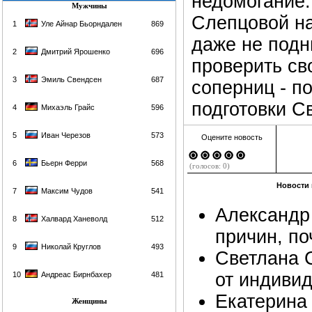
недомогание.
Мужчины
Слепцовой на
1
Уле Айнар Бьорндален
869
даже не подн
2
Дмитрий Ярошенко
696
проверить св
3
Эмиль Свендсен
687
соперниц - п
подготовки С
4
Михаэль Грайс
596
5
Иван Черезов
573
Оцените новость
6
Бьерн Ферри
568
(голосов: 0)
Новости 
7
Максим Чудов
541
Александр
8
Халвард Ханеволд
512
причин, по
9
Николай Круглов
493
Светлана 
от индивид
10
Андреас Бирнбахер
481
Екатерина 
Женщины