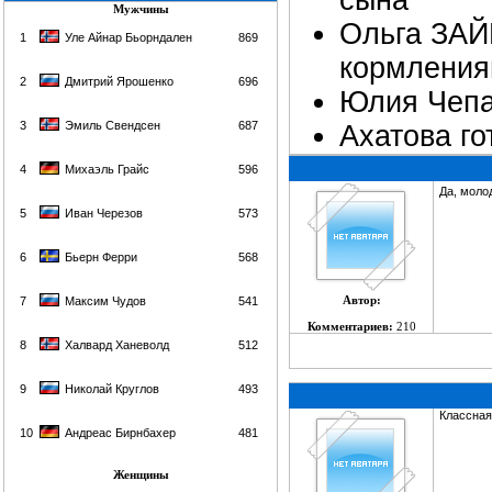
сына
Мужчины
Ольга ЗАЙ
1
Уле Айнар Бьорндален
869
кормлени
2
Дмитрий Ярошенко
696
Юлия Чепа
3
Эмиль Свендсен
687
Ахатова го
4
Михаэль Грайс
596
Да, моло
5
Иван Черезов
573
6
Бьерн Ферри
568
Автор:
7
Максим Чудов
541
Комментариев:
210
8
Халвард Ханеволд
512
9
Николай Круглов
493
Классная
10
Андреас Бирнбахер
481
Женщины