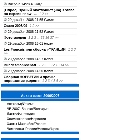
Вчера в 14:28:40
Italy
[Опрос] Лучший биатлонист (-ка) 3 этапа
по версии snow- ...
1
2
>>
29 декабря 2008 21:55
Patriot
Сезон 2008/09
1
2
>>
29 декабря 2008 21:52
Patriot
Фотогалерея
1
2
3
...
35
36
37
>>
29 декабря 2008 15:01
frezer
Les Franсais или сборная ФРАНЦИИ
1
2
3
>>
29 декабря 2008 14:57
frezer
Bundesmannschaft
1
2
3
...
12
13
14
>>
29 декабря 2008 14:50
frezer
Сборная НОРВЕГИИ и прочие
норвежские радости
1
2
3
4
5
6
>>
Архив сезон 2006/2007
--
Антхольц/Италия
--
ЧЕ 2007: Банско/Болгария
--
Лахти/Финляндия
--
Холменколлен/Норвегия
--
Ханты-Мансийск/Россия
--
Чемпионат России/Новосибирск