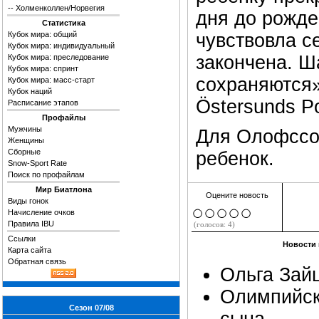
--
Холменколлен/Норвегия
дня до рожде
Статистика
Кубок мира: общий
чувствовла с
Кубок мира: индивидуальный
закончена. Ш
Кубок мира: преследование
Кубок мира: спринт
сохраняются»
Кубок мира: масс-старт
Кубок наций
Östersunds P
Расписание этапов
Профайлы
Мужчины
Для Олофссон
Женщины
Сборные
ребенок.
Snow-Sport Rate
Поиск по профайлам
Мир Биатлона
Оцените новость
Виды гонок
Начисление очков
Правила IBU
(голосов: 4)
Ссылки
Новости 
Карта сайта
Обратная связь
Ольга Зай
Олимпийск
Сезон 07/08