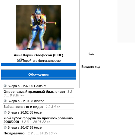
Код:
Анна Карин Олофссон (ШВЕ)
Перейти в фотогаллерею
Введите код
Обсуждения
Вчера в 21:37:00
Casx1d
Опрос: cамый красивый биатлонист
1
2
3
...
8
9
10
>>
Вчера в 21:10:58
waleon
Забавное фото и видео
1
2
3
4
>>
Вчера в 20:52:58
frezer
2-ой Кубок форума по прогнозированию
2008/2009
1
2
3
...
20
21
22
>>
Вчера в 20:47:38
frezer
Поздравляю!
1
2
3
...
14
15
16
>>