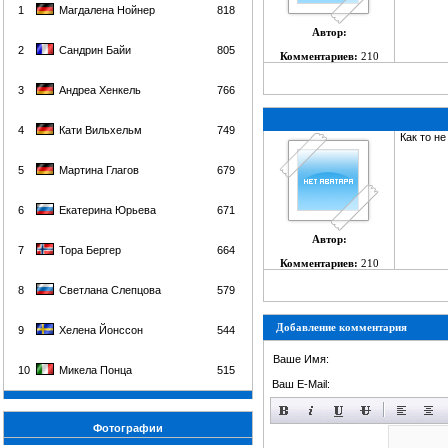
1
Магдалена Нойнер
818
Автор:
2
Сандрин Байи
805
Комментариев:
210
3
Андреа Хенкель
766
4
Кати Вильхельм
749
Как то не
5
Мартина Глагов
679
6
Екатерина Юрьева
671
Автор:
7
Тора Бергер
664
Комментариев:
210
8
Светлана Слепцова
579
Добавление комментария
9
Хелена Йонссон
544
Ваше Имя:
10
Микела Понца
515
Ваш E-Mail:
Фотографии