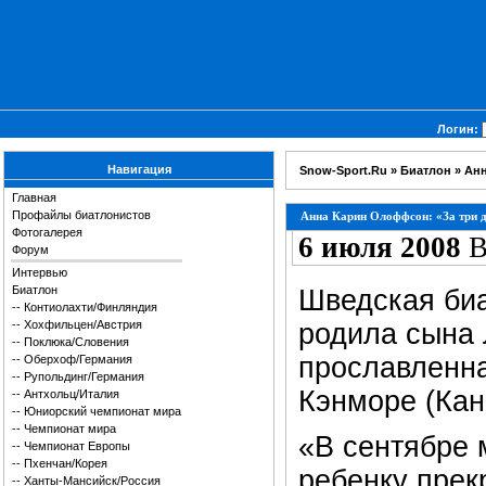
Логин:
Навигация
Snow-Sport.Ru
»
Биатлон
» Анн
Главная
Профайлы биатлонистов
Анна Карин Олоффсон: «За три д
Фотогалерея
6 июля 2008
В
Форум
Интервью
Биатлон
Шведская би
--
Контиолахти/Финляндия
--
Хохфильцен/Австрия
родила сына Л
--
Поклюка/Словения
прославленна
--
Оберхоф/Германия
--
Рупольдинг/Германия
Кэнморе (Кан
--
Антхольц/Италия
--
Юниорский чемпионат мира
--
Чемпионат мира
«В сентябре 
--
Чемпионат Европы
--
Пхенчан/Корея
ребенку прек
--
Ханты-Мансийск/Россия