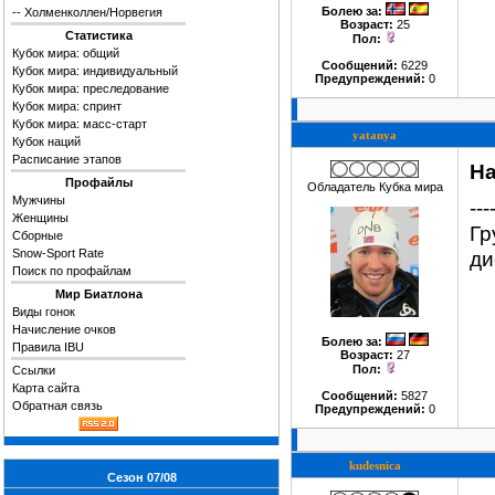
Болею за
:
--
Холменколлен/Норвегия
Возраст:
25
Статистика
Пол:
Кубок мира: общий
Сообщений:
6229
Кубок мира: индивидуальный
Предупреждений:
0
Кубок мира: преследование
Кубок мира: спринт
Кубок мира: масс-старт
yatanya
Кубок наций
Расписание этапов
Ha
Профайлы
Обладатель Кубка мира
Мужчины
---
Женщины
Гр
Сборные
Snow-Sport Rate
ди
Поиск по профайлам
Мир Биатлона
Виды гонок
Начисление очков
Болею за
:
Правила IBU
Возраст:
27
Пол:
Ссылки
Карта сайта
Сообщений:
5827
Обратная связь
Предупреждений:
0
kudesnica
Сезон 07/08