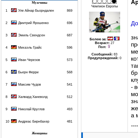
Ap
Мужчины
Чемпион Европы
1
Уле Айнар Бьорндален
869
До
2
Дмитрий Ярошенко
696
3
Эмиль Свендсен
687
зн
Болею за
:
Возраст:
27
пр
Пол:
4
Михаэль Грайс
596
ме
Сообщений:
83
ко
Предупреждений:
0
5
Иван Черезов
573
та
бр
6
Бьерн Ферри
568
кл
7
Максим Чудов
541
- 
мо
8
Халвард Ханеволд
512
зн
же
9
Николай Круглов
493
а 
10
Андреас Бирнбахер
481
---
Женщины