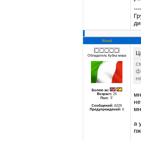
---
Гр
ди
Hatali
Ц
Обладатель Кубка мира
с
ф
н
Болею за
:
мн
Возраст:
25
Пол:
не
Сообщений:
6229
мн
Предупреждений:
0
а 
пж