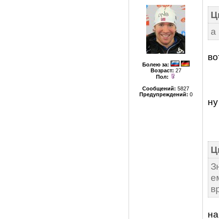
Ц
а
во
Болею за
:
Возраст:
27
Пол:
Сообщений:
5827
Предупреждений:
0
ну
Ц
З
е
в
на