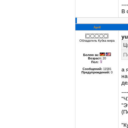
---
В 
April
yu
Обладатель Кубка мира
Ц
П
Болею за
:
Возраст:
20
Пол:
а 
Сообщений:
11581
Предупреждений:
0
на
де
---
"Ч
"Э
(П
"К