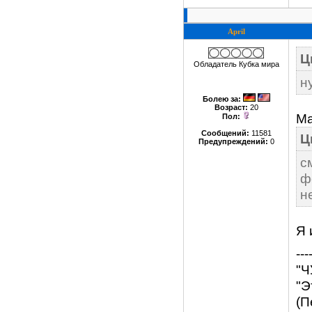
April
Ц
Обладатель Кубка мира
н
Болею за
:
Возраст:
20
Ма
Пол:
Сообщений:
11581
Ц
Предупреждений:
0
с
ф
н
Я 
---
"Ч
"Э
(П