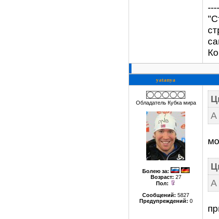
---
"С
ст
са
Ко
yatanya
Ц
Обладатель Кубка мира
А
мо
Ц
Болею за
:
Возраст:
27
А
Пол:
Сообщений:
5827
Предупреждений:
0
пр