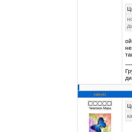
Ц
н
д
ой
не
та
---
Гр
ди
yuliya12
Ц
Чемпион Мира
к