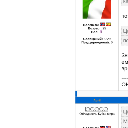
к
по
Болею за
:
Возраст:
25
Ц
Пол:
Сообщений:
6229
п
Предупреждений:
0
Зн
ем
вр
---
ОН
April
Ц
Обладатель Кубка мира
М
р