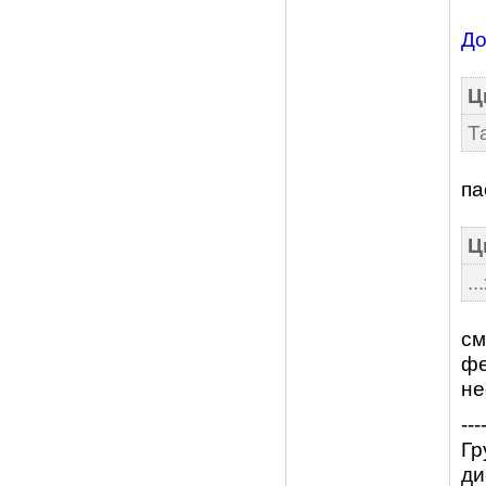
До
Ц
Т
па
Ц
.
см
фе
не
---
Гр
ди