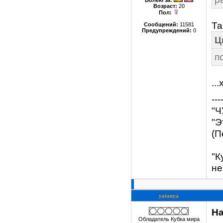
Болею за
:
Возраст:
20
Пол:
Та
Сообщений:
11581
Предупреждений:
0
Ц
п
..
---
"Ч
"Э
(П
"К
не
yatanya
Ha
Обладатель Кубка мира