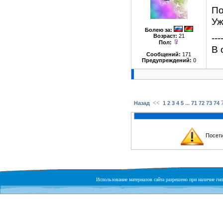
По
Уж
Болею за
:
---
Возраст:
21
Пол:
В 
Сообщений:
171
Предупреждений:
0
<<
...
Назад
1
2
3
4
5
71
72
73
74
Посети
Использование материалов сайта разрешено при наличие гипе