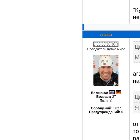
"К
не
yatanya
Ц
Обладатель Кубка мира
М
аг
на
Болею за
:
Ц
Возраст:
27
Пол:
Я
Сообщений:
5827
Предупреждений:
0
от
то
ра