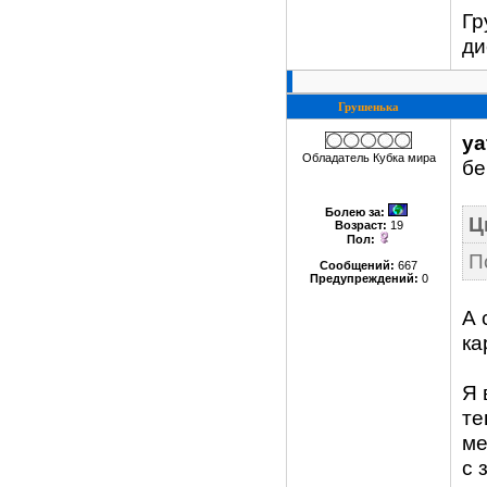
Гр
ди
Грушенька
ya
Обладатель Кубка мира
бе
Болею за
:
Ц
Возраст:
19
Пол:
П
Сообщений:
667
Предупреждений:
0
А 
ка
Я 
те
ме
с 