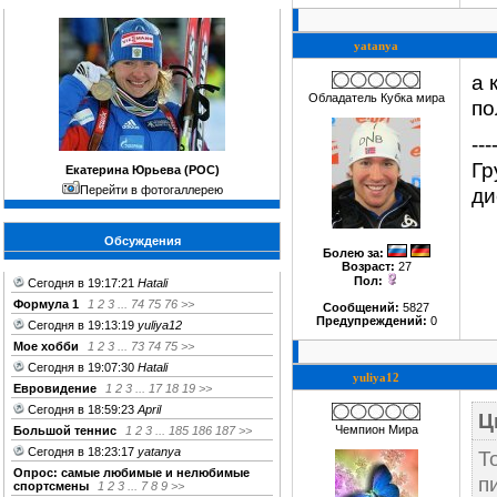
yatanya
а 
Обладатель Кубка мира
по
---
Гр
Екатерина Юрьева (РОС)
Перейти в фотогаллерею
ди
Обсуждения
Болею за
:
Возраст:
27
Пол:
Сегодня в 19:17:21
Hatali
Формула 1
1
2
3
...
74
75
76
>>
Сообщений:
5827
Предупреждений:
0
Сегодня в 19:13:19
yuliya12
Мое хобби
1
2
3
...
73
74
75
>>
Сегодня в 19:07:30
Hatali
yuliya12
Евровидение
1
2
3
...
17
18
19
>>
Сегодня в 18:59:23
April
Ц
Чемпион Мира
Большой теннис
1
2
3
...
185
186
187
>>
Сегодня в 18:23:17
yatanya
Т
Опрос: самые любимые и нелюбимые
п
спортсмены
1
2
3
...
7
8
9
>>