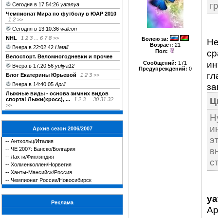
г
Сегодня в 17:54:26
yatanya
Чемпионат Мира по футболу в ЮАР 2010
1
2
>>
Сегодня в 13:10:36
waleon
NHL
1
2
3
...
6
7
8
>>
Болею за
:
Не
Возраст:
21
Вчера в 22:02:42
Hatali
ср
Пол:
Велоспорт. Веломногодневки и прочее
ин
Сообщений:
171
Вчера в 17:20:56
yuliya12
Предупреждений:
0
гл
Блог Екатерины Юрьевой
1
2
3
>>
Вчера в 14:40:05
April
за
Лыжные виды - основа зимних видов
Ц
спорта! Лыжи(кросс), ...
1
2
3
...
30
31
32
>>
Н
и
Архив сезон 2006/2007
э
--
Антхольц/Италия
в
--
ЧЕ 2007: Банско/Болгария
--
Лахти/Финляндия
ст
--
Холменколлен/Норвегия
--
Ханты-Мансийск/Россия
--
Чемпионат России/Новосибирск
ya
Реклама
Ap