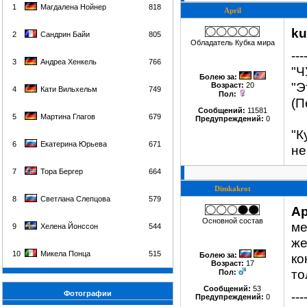
1
Магдалена Нойнер
818
April
ku
2
Сандрин Байи
805
Обладатель Кубка мира
---
3
Андреа Хенкель
766
"Ч
Болею за
:
"Э
Возраст:
20
4
Кати Вильхельм
749
Пол:
(П
Сообщений:
11581
5
Мартина Глагов
679
Предупреждений:
0
"К
6
Екатерина Юрьева
671
не
7
Тора Бергер
664
Dimkakrot
8
Светлана Слепцова
579
Ap
Основной состав
ме
9
Хелена Йонссон
544
же
10
Микела Понца
515
Болею за
:
ко
Возраст:
17
то
Пол:
Сообщений:
53
Фотографии
---
Предупреждений:
0