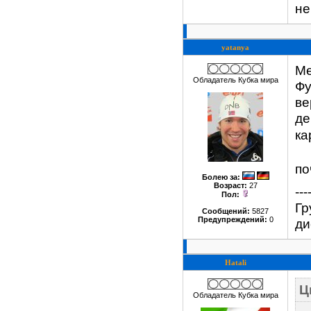
не
yatanya
Ме
Обладатель Кубка мира
Фу
ве
де
ка
по
Болею за
:
Возраст:
27
---
Пол:
Гр
Сообщений:
5827
Предупреждений:
0
ди
Hatali
Ц
Обладатель Кубка мира