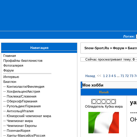
Логин:
Навигация
Snow-Sport.Ru
»
Форум
»
Биат
Главная
Сейчас просматривают тему:
0
-
Профайлы биатлонистов
Фотогалерея
Форум
<<
...
Назад
1
2
3
4
5
71
72
73
7
Интервью
Биатлон
Мое хобби
--
Контиолахти/Финляндия
--
Хохфильцен/Австрия
Hatali
--
Поклюка/Словения
ya
--
Оберхоф/Германия
--
Рупольдинг/Германия
Обладатель Кубка мира
---
--
Антхольц/Италия
--
Юниорский чемпионат мира
ОН
--
Чемпионат мира
--
Чемпионат Европы
--
Пхенчан/Корея
--
Ханты-Мансийск/Россия