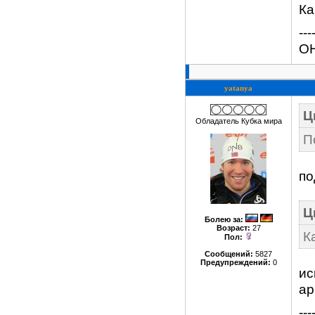
Ка
---
ОН
yatanya
Ц
Обладатель Кубка мира
П
по
Ц
Болею за
:
Возраст:
27
К
Пол:
Сообщений:
5827
Предупреждений:
0
ис
ар
---