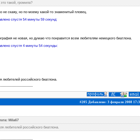
 это такой, громила?
о не скажу, но по-моему какой-то знаменитый пловец.
влено спустя 54 минуты 59 секунд:
графия не новая, но думаю что понравится всем любителям немецкого биатлона.
влено спустя 4 минуты 54 секунды:
я любителей российского биатлона.
---------------------------
#205 Добавлено: 3 февраля 2008 17:3
ата: Mila67
ля любителей российского биатлона.
---------------------------