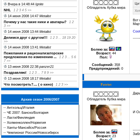
Цит
Вчера в 14:48:44
Ignite
Обладатель Кубка мира
NHL
1
2
3
4
5
>>
Хот
14 июня 2008 14:47
Metalist
Вот 
Почему у нас такие ники и аватары?
1
2
Март
3
>>
Сооб
14 июня 2008 13:44
Metalist
Делимся друг c другом!!!
1
2
3
...
18
19
20
-----
>>
14 июня 2008 13:41
Metalist
Болею за
:
Пожелания и рационализаторские
Возраст:
44
предложения по изменению ...
1
2
3
...
5
6
Пол:
7
>>
Сообщений:
358
13 июня 2008 22:38
panzer21
Предупреждений:
0
Поздравляю!
1
2
3
...
7
8
9
>>
13 июня 2008 18:17
Metalist
Что посмотреть?.... ( о кино)
1
2
3
>>
Patriot
Дар
Обладатель Кубка мира
Архив сезон 2006/2007
--
Антхольц/Италия
И О
--
ЧЕ 2007: Банско/Болгария
--
Лахти/Финляндия
--
Холменколлен/Норвегия
--
Ханты-Мансийск/Россия
-----
Болею за
:
--
Чемпионат России/Новосибирск
Забл
Возраст:
23