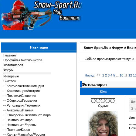
Навигация
Snow-Sport.Ru
»
Форум
»
Биат
Главная
Сейчас просматривают тему:
0
-
Профайлы биатлонистов
Фотогалерея
Форум
<<
...
11
Назад
1
2
3
4
5
10
12
1
Интервью
Биатлон
Фотогалерея
--
Контиолахти/Финляндия
--
Хохфильцен/Австрия
Klen
--
Поклюка/Словения
--
Оберхоф/Германия
Цит
--
Рупольдинг/Германия
Судья
Это
--
Антхольц/Италия
--
Юниорский чемпионат мира
Лив-
--
Чемпионат мира
-----
--
Чемпионат Европы
Пожа
--
Пхенчан/Корея
--
Ханты-Мансийск/Россия