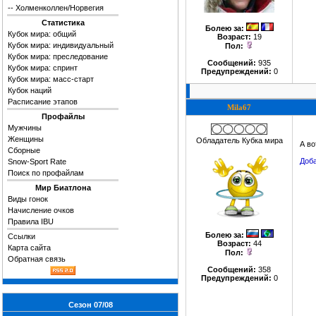
--
Холменколлен/Норвегия
Статистика
Болею за
:
Кубок мира: общий
Возраст:
19
Кубок мира: индивидуальный
Пол:
Кубок мира: преследование
Сообщений:
935
Кубок мира: спринт
Предупреждений:
0
Кубок мира: масс-старт
Кубок наций
Расписание этапов
Mila67
Профайлы
Мужчины
Женщины
Обладатель Кубка мира
А во
Сборные
Доба
Snow-Sport Rate
Поиск по профайлам
Мир Биатлона
Виды гонок
Начисление очков
Правила IBU
Болею за
:
Ссылки
Возраст:
44
Карта сайта
Пол:
Обратная связь
Сообщений:
358
Предупреждений:
0
Сезон 07/08