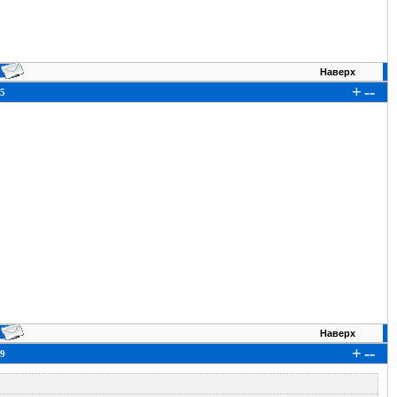
Наверх
+
--
5
Наверх
+
--
9