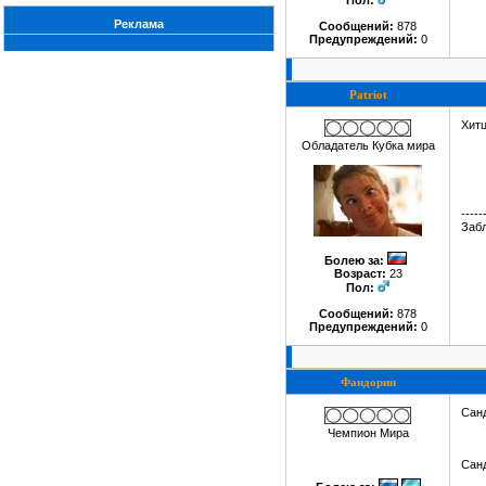
Пол:
Реклама
Сообщений:
878
Предупреждений:
0
Patriot
Хит
Обладатель Кубка мира
-----
Забл
Болею за
:
Возраст:
23
Пол:
Сообщений:
878
Предупреждений:
0
Фандорин
Сан
Чемпион Мира
Сан