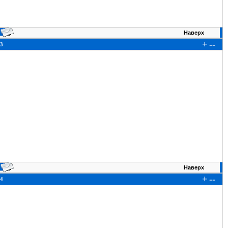
Наверх
+
--
3
Наверх
+
--
4