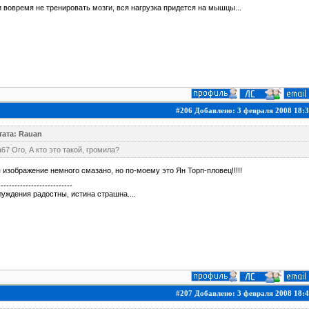
 вовремя не тренировать мозги, вся нагрузка придется на мышцы...
#206 Добавлено: 3 февраля 2008 18:3
тата: Rauan
a67 Ого, А кто это такой, громила?
 изображение немного смазано, но по-моему это Ян Торп-пловец!!!!!
---------------------------
уждения радостны, истина страшна....
#207 Добавлено: 3 февраля 2008 18:4