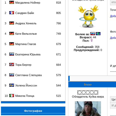
кто
1
Магдалена Нойнер
818
Точн
2
Сандрин Байи
805
Доба
3
Андреа Хенкель
766
Фото
4
Кати Вильхельм
749
Болею за
:
Возраст:
44
Доба
Пол:
5
Мартина Глагов
679
Сообщений:
358
Предупреждений:
0
6
Екатерина Юрьева
671
7
Тора Бергер
664
И дл
-----
8
Светлана Слепцова
579
frezer
9
Хелена Йонссон
544
10
Микела Понца
515
Обладатель Кубка мира
Цит
И д
Фотографии
-----