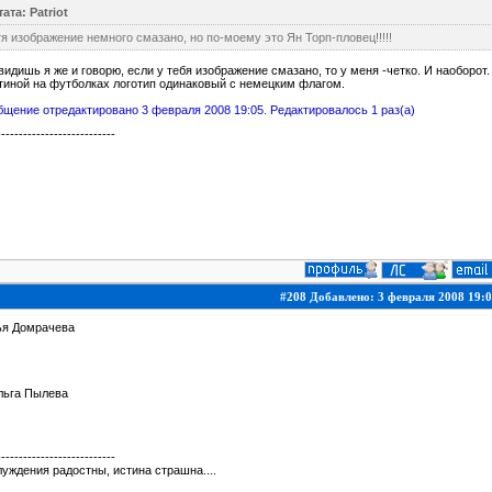
ата: Patriot
я изображение немного смазано, но по-моему это Ян Торп-пловец!!!!!
видишь я же и говорю, если у тебя изображение смазано, то у меня -четко. И наоборот.
иной на футболках логотип одинаковый с немецким флагом.
щение отредактировано 3 февраля 2008 19:05. Редактировалось 1 раз(а)
---------------------------
#208 Добавлено: 3 февраля 2008 19:0
ья Домрачева
льга Пылева
---------------------------
уждения радостны, истина страшна....