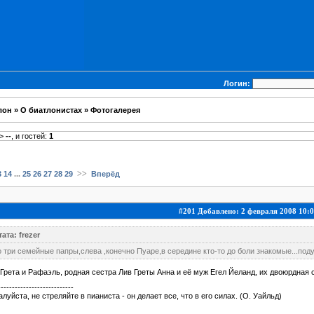
Логин:
лон
»
О биатлонистах
»
Фотогалерея
>
--
, и гостей:
1
...
>>
3
14
25
26
27
28
29
Вперёд
#201 Добавлено: 2 февраля 2008 10:0
ата: frezer
 три семейные папры,слева ,конечно Пуаре,в середине кто-то до боли знакомые...под
Грета и Рафаэль, родная сестра Лив Греты Анна и её муж Егел Йеланд, их двоюрдная
---------------------------
луйста, не стреляйте в пианиста - он делает все, что в его силах. (О. Уайльд)