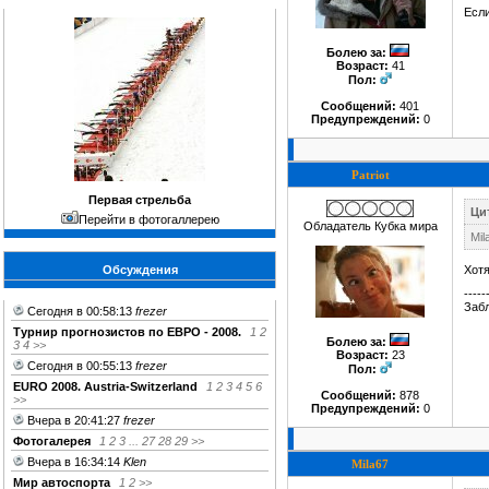
Если
Болею за
:
Возраст:
41
Пол:
Сообщений:
401
Предупреждений:
0
Patriot
Первая стрельба
Ци
Перейти в фотогаллерею
Обладатель Кубка мира
Mil
Обсуждения
Хотя
-----
Забл
Сегодня в 00:58:13
frezer
Турнир прогнозистов по ЕВРО - 2008.
1
2
Болею за
:
3
4
>>
Возраст:
23
Сегодня в 00:55:13
frezer
Пол:
EURO 2008. Austria-Switzerland
1
2
3
4
5
6
Сообщений:
878
>>
Предупреждений:
0
Вчера в 20:41:27
frezer
Фотогалерея
1
2
3
...
27
28
29
>>
Вчера в 16:34:14
Klen
Mila67
Мир автоспорта
1
2
>>