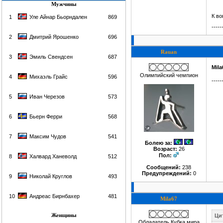
Мужчины
К в
1
Уле Айнар Бьорндален
869
-----
2
Дмитрий Ярошенко
696
Rauan
3
Эмиль Свендсен
687
Mila
Олимпийский чемпион
4
Михаэль Грайс
596
-----
5
Иван Черезов
573
6
Бьерн Ферри
568
7
Максим Чудов
541
Болею за
:
Возраст:
26
Пол:
8
Халвард Ханеволд
512
Сообщений:
238
Предупреждений:
0
9
Николай Круглов
493
10
Андреас Бирнбахер
481
Mila67
Женщины
Ци
Обладатель Кубка мира