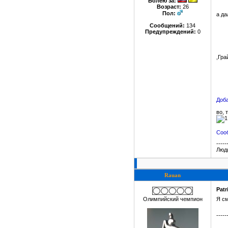
Болею за
:
Возраст:
26
Пол:
а да
Сообщений:
134
Предупреждений:
0
,Гра
Доба
во, 
Сооб
-----
Люди
Rauan
Patr
Олимпийский чемпион
Я см
-----