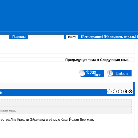
Пароль:
[Регистрация]
[Напомнить пароль?]
Предыдущая тема
::
Следующая тема
+
--
0
умать надо
 сестра Лив Кьешти Эйкеланд и её муж Карл Йохан Бергман.