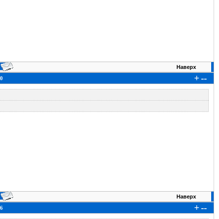
Наверх
+
--
0
Наверх
+
--
6