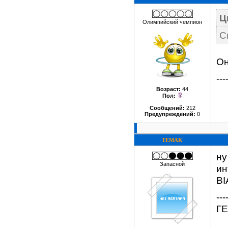
Ц
Олимпийский чемпион
С
Он
---
Возраст:
44
Пол:
Сообщений:
212
Предупреждений:
0
TEMAK
ну
Запасной
ин
B
---
Г