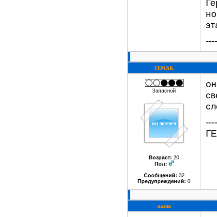
Ге
но
эт
---
TEMAK
он
Запасной
св
сл
---
Г
Возраст:
20
Пол:
Сообщений:
32
Предупреждений:
0
казик