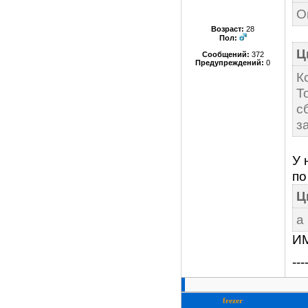
О
Возраст:
28
Пол:
Ц
Сообщений:
372
Предупреждений:
0
К
Т
с
з
У 
по
Ц
а
ИМ
---
frezer