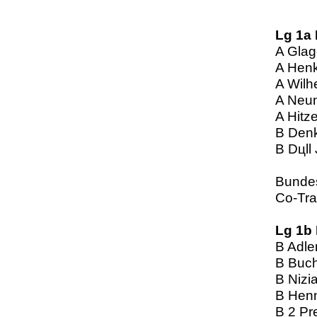
Lg 1a
A Glag
A Henk
A Wilh
A Neu
A Hitze
B Den
B Dцll 
Bundes
Co-Tra
Lg 1b
B Adle
B Buch
B Nizi
B Henn
B 2 Pr