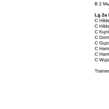
B 2 Mь
Lg 2a
C Hild
C Hild
C Kцn
C Dom
C Gцss
C Ham
C Ham
C Wцtz
Traine