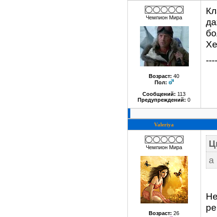
Кл
Чемпион Мира
да
бо
Хе
---
Возраст:
40
Пол:
Сообщений:
113
Предупреждений:
0
Valeriya
Ц
Чемпион Мира
а
Не
ре
Возраст:
26