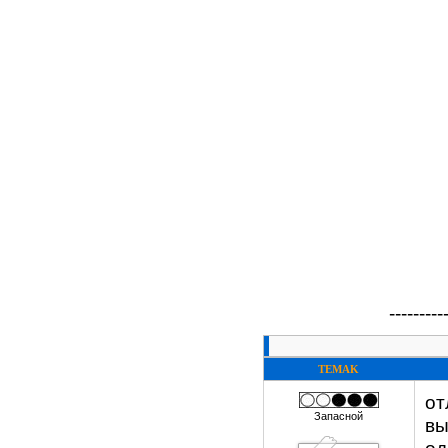
---------
TEMAK
от
Запасной
вы