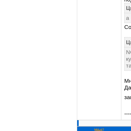
Ц
а
Со
Ц
N
к
т
Мн
Да
за
---
Mila67