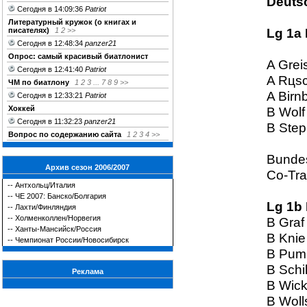
Deuts
Сегодня в 14:09:36
Patriot
Литературный кружок (о книгах и
Lg 1a 
писателях)
1
2
>>
Сегодня в 12:48:34
panzer21
Опрос: cамый красивый биатлонист
A Grei
Сегодня в 12:41:40
Patriot
A Rцsc
ЧМ по биатлону
1
2
3
...
7
8
9
>>
A Birn
Сегодня в 12:33:21
Patriot
Хоккей
B Wolf
Сегодня в 11:32:23
panzer21
B Step
Вопрос по содержанию сайта
1
2
3
4
>>
Bundes
Архив сезон 2006/2007
Co-Tra
--
Антхольц/Италия
--
ЧЕ 2007: Банско/Болгария
Lg 1b
--
Лахти/Финляндия
--
Холменколлен/Норвегия
B Graf
--
Ханты-Мансийск/Россия
B Knie
--
Чемпионат России/Новосибирск
B Pum
B Schil
Реклама
B Wick
B Woll