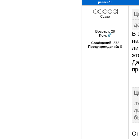
panzer21
Ц
Судья
д
Возраст:
28
В 
Пол:
на
Сообщений:
372
ли
Предупреждений:
0
эт
Да
пр
Ц
.
д
б
Он