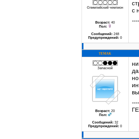
ст
Олимпийский чемпион
с 
---
Возраст:
40
Пол:
Сообщений:
248
Предупреждений:
0
TEMAK
ни
Запасной
да
но
ин
вы
---
Г
Возраст:
20
Пол:
Сообщений:
32
Предупреждений:
0