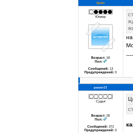
Ignite
с
Юниор
ж
ж
на
Мо
---
Возраст:
18
Пол:
Сообщений:
13
Предупреждений:
0
panzer21
Ц
Судья
с
Возраст:
28
Пол:
ка
Сообщений:
372
Предупреждений:
0