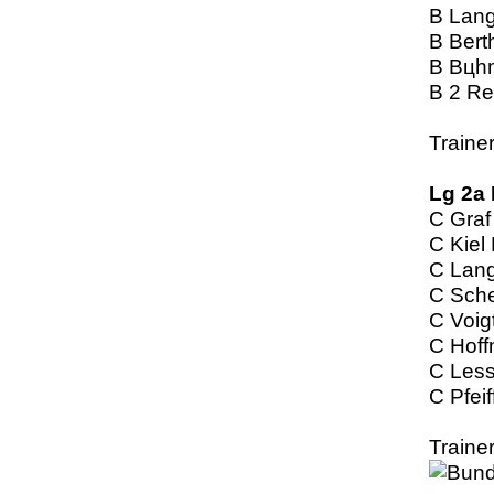
B Lang
B Bert
B Bцh
B 2 Re
Traine
Lg 2a 
C Graf
C Kiel
C Lang
C Sch
C Voig
C Hoff
C Less
C Pfeif
Trainer