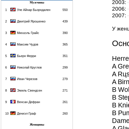
2003:
Мужчины
2006:
1
Уле Айнар Бьорндален
550
2007:
2
Дмитрий Ярошенко
439
У женщ
3
Михаэль Грайс
390
Осно
4
Максим Чудов
365
5
Бьерн Ферри
351
Herr
A Gre
6
Николай Круглов
299
A Rцs
7
Иван Черезов
279
A Bir
B Wol
8
Эмиль Свендсен
271
B Ste
9
Венсан Дефран
261
B Kni
B Pu
10
Дениэл Граф
260
Dam
Женщины
A Gla