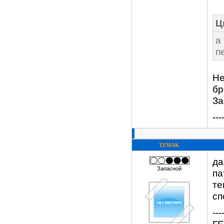
Ц
а
п
Не
бр
За
---
TEMAK
да
Запасной
па
те
сп
---