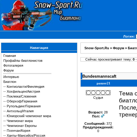
Логин:
Навигация
Snow-Sport.Ru
»
Форум
»
Биат
Главная
Сейчас просматривают тему:
0
-
Профайлы биатлонистов
Фотогалерея
Форум
Bundesmannscaft
Интервью
Биатлон
panzer21
--
Контиолахти/Финляндия
--
Хохфильцен/Австрия
Тема 
--
Поклюка/Словения
Судья
биатло
--
Оберхоф/Германия
Послед
--
Рупольдинг/Германия
--
Антхольц/Италия
Возраст:
28
тренер
--
Юниорский чемпионат мира
Пол:
--
Чемпионат мира
Сообщений:
372
--
Чемпионат Европы
Предупреждений:
--
Пхенчан/Корея
0
--
Ханты-Мансийск/Россия