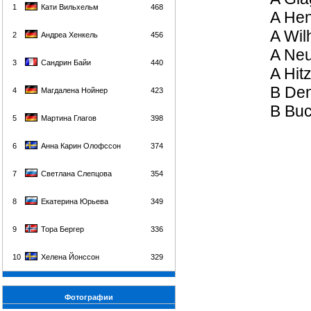
1
Кати Вильхельм
468
A Hen
A Wil
2
Андреа Хенкель
456
A Ne
3
Сандрин Байи
440
A Hit
B Den
4
Магдалена Нойнер
423
B Buc
5
Мартина Глагов
398
6
Анна Карин Олофссон
374
7
Светлана Слепцова
354
8
Екатерина Юрьева
349
9
Тора Бергер
336
10
Хелена Йонссон
329
Фотографии