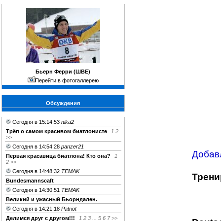
Бьерн Ферри (ШВЕ)
Перейти в фотогаллерею
Обсуждения
Сегодня в 15:14:53
nika2
Трёп о самом красивом биатлонисте
1
2
>>
Сегодня в 14:54:28
panzer21
Добавл
Первая красавица биатлона! Кто она?
1
2
>>
Сегодня в 14:48:32
TEMAK
Трени
Bundesmannscaft
Сегодня в 14:30:51
TEMAK
Великий и ужасный Бьорндален.
Сегодня в 14:21:18
Patriot
Делимся друг c другом!!!
1
2
3
...
5
6
7
>>