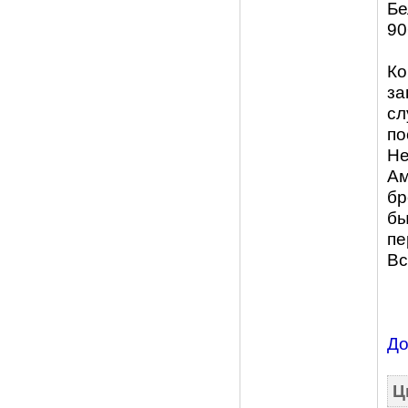
Бе
90
Ко
за
сл
по
Не
Ам
бр
бы
пе
Вс
До
Ц