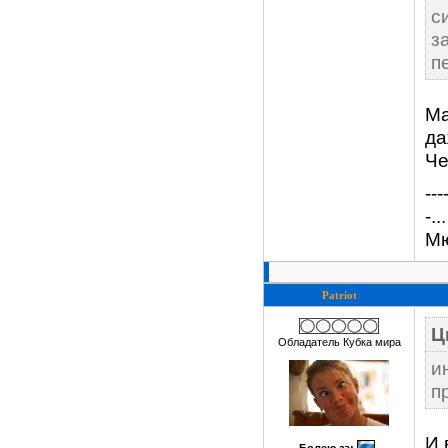
с
з
п
Ма
да
Че
---
-.
Мю
Patriot
Ц
Обладатель Кубка мира
и
п
И 