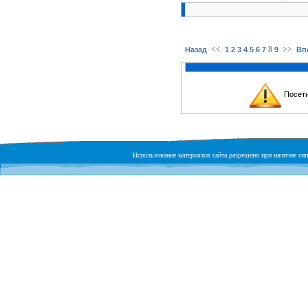
<<
8
>>
Назад
1
2
3
4
5
6
7
9
Вп
Посети
Использование материалов сайта разрешено при наличие гипе