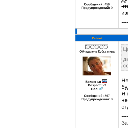
Сообщений:
459
чт
Предупреждений:
0
из
---
Patriot
Ц
Обладатель Кубка мира
д
с
Не
Болею за
:
Возраст:
23
бу
Пол:
Ян
Сообщений:
867
не
Предупреждений:
0
от
---
За