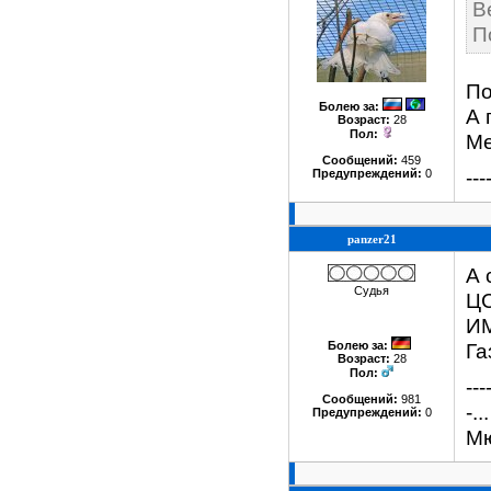
В
П
По
Болею за
:
А 
Возраст:
28
Пол:
Ме
Сообщений:
459
---
Предупреждений:
0
panzer21
А 
Судья
ЦС
ИМ
Болею за
:
Га
Возраст:
28
Пол:
---
Сообщений:
981
-.
Предупреждений:
0
Мю