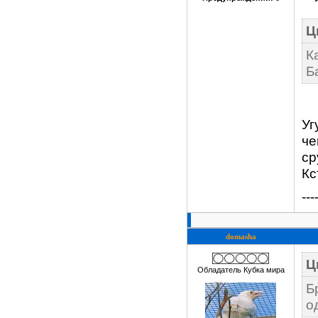
Ц
К
Б
Уг
че
ср
Кс
---
domasha
Ц
Обладатель Кубка мира
Б
о