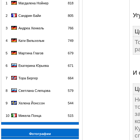
1
Магдалена Нойнер
818
Уг
2
Сандрин Байи
805
3
Андреа Хенкель
766
Ц
Т
4
Кати Вильхельм
749
р
5
Мартина Глагов
679
6
Екатерина Юрьева
671
И 
7
Тора Бергер
664
Ц
8
Светлана Слепцова
579
Н
9
Хелена Йонссон
544
т
з
10
Микела Понца
515
к
К
Фотографии
с