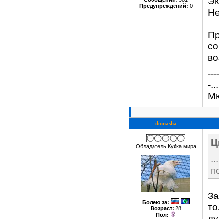
Эк
Сообщений:
981
Предупреждений:
0
Не
Пр
со
во
---
-.
Мю
domasha
Ц
Обладатель Кубка мира
.
п
За
Болею за
:
то
Возраст:
28
Пол:
ду