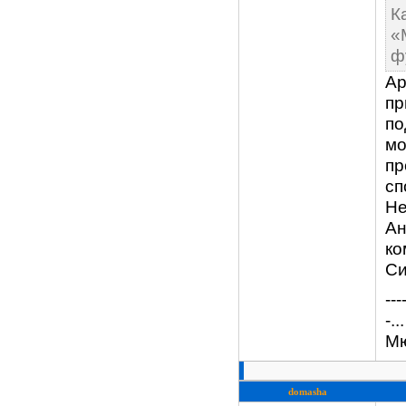
К
«
ф
Ар
пр
по
мо
пр
сп
Не
Ан
ко
Си
---
-.
Мю
domasha