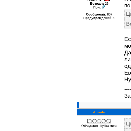
Болею за
:
Возраст:
23
по
Пол:
Ц
Сообщений:
867
Предупреждений:
0
В
Ес
мо
Да
ли
од
Ев
Ну
---
За
domasha
Ц
Обладатель Кубка мира