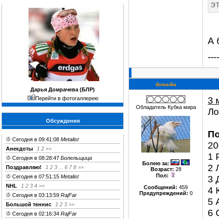
э
А 
---
domasha
Дарья Домрачева (БЛР)
3 
Перейти в фотогаллерею
Обладатель Кубка мира
Ло
Обсуждения
По
Сегодня в 09:41:08
Metalist
20
Анекдоты
1
2
>>
1 
Сегодня в 08:28:47
Болельщица
Болею за
:
2 
Поздравляю!
1
2
3
...
6
7
8
>>
Возраст:
28
Пол:
Сегодня в 07:51:15
Metalist
3 
NHL
1
2
3
4
>>
Сообщений:
459
4 
Предупреждений:
0
Сегодня в 03:13:59
RajFar
5 
Большой теннис
1
2
3
>>
6 
Сегодня в 02:16:34
RajFar