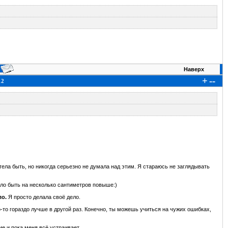
Наверх
+
--
12
ела быть, но никогда серьезно не думала над этим. Я стараюсь не заглядывать
ло быть на несколько сантиметров повыше:)
ло.
Я просто делала своё дело.
то гораздо лучше в другой раз. Конечно, ты можешь учиться на чужих ошибках,
е и пока меня всё устраивает.