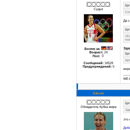
Цит
Судья
Сег
Да с
Цит
«Ес
поа
Эде
Болею за
:
Возраст:
24
Цит
Пол:
Apr
Сообщений:
18528
Предупреждений:
0
мерс
-----
WE 
EderaIt
Цит
Обладатель Кубка мира
Эде
это 
Доба