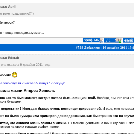
ата: April
я тоже поздравляю))))
бе мерси))
---------------------------
т - вещь непредсказуемая...
#528 Добавлено: 10 декабря 2011 19:
ата: EderaIt
 она сказала 9 декабря 2011 года
 хорошо
влено спустя 7 часов 55 минут 17 секунд:
вила жизни Андреа Хенкель
ню как-то был момент, когда я хотела быть официанткой.
Вообще, я много кем хот
ко в будущее.
 недостатки? Иногда я бываю очень несконцентрированной.
И еще, мне не меша
еня не было кумира или примеров для подражания, как бы странно это не звуча
читаю, что ошибки очень важны в жизни.
Ты можешь учиться на них и сделаешь что-
читься на своих гораздо эффективнее.
еня нет проблем с мотивацией!
Даже тренировки приносят мне огромное удовольстви