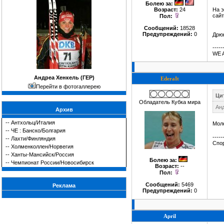
Болею за
:
Возраст:
24
На э
сайт
Пол:
Сообщений:
18528
Предупреждений:
0
Дрюн
-----
WE 
Андреа Хенкель (ГЕР)
EderaIt
Перейти в фотогаллерею
Цит
Обладатель Кубка мира
Ан
Архив
--
Антхольц/Италия
Моло
--
ЧЕ : Банско/Болгария
-----
--
Лахти/Финляндия
Спор
--
Холменколлен/Норвегия
--
Ханты-Мансийск/Россия
Болею за
:
--
Чемпионат России/Новосибирск
Возраст:
--
Пол:
Сообщений:
5469
Реклама
Предупреждений:
0
April