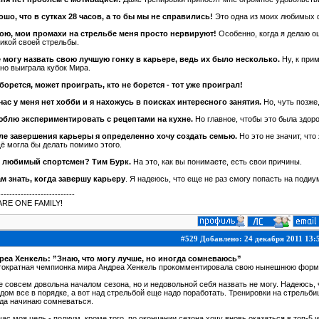
шо, что в сутках 28 часов, а то бы мы не справились!
Это одна из моих любимых ф
ою, мои промахи на стрельбе меня просто нервируют!
Особенно, когда я делаю ош
икой своей стрельбы.
е могу назвать свою лучшую гонку в карьере, ведь их было несколько.
Ну, к прим
,но выиграла кубок Мира.
борется, может проиграть, кто не борется - тот уже проиграл!
час у меня нет хобби и я нахожусь в поисках интересного занятия.
Но, чуть позже,
юблю экспериментировать с рецептами на кухне.
Но главное, чтобы это была здор
ле завершения карьеры я определенно хочу создать семью.
Но это не значит, что
ё могла бы делать помимо этого.
 любимый спортсмен? Тим Бурк.
На это, как вы понимаете, есть свои причины.
ам знать, когда завершу карьеру
. Я надеюсь, что еще не раз смогу попасть на подиу
---------------------------
ARE ONE FAMILY!
#529 Добавлено: 24 декабря 2011 13:
реа Хенкель: ”Знаю, что могу лучше, но иногда сомневаюсь”
гократная чемпионка мира Андреа Хенкель прокомментировала свою нынешнюю форму
е совсем довольна началом сезона, но и недовольной себя назвать не могу. Надеюсь,
дом все в порядке, а вот над стрельбой еще надо поработать. Тренировки на стрельби
да начинаю сомневаться.
ас моя цель - подиум, кроме того, по окончании сезона хочу вновь оказаться в топ-5