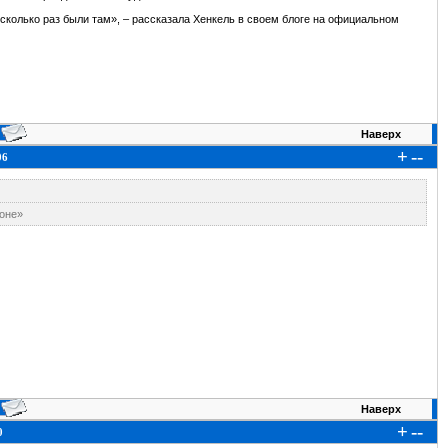
колько раз были там», – рассказала Хенкель в своем блоге на официальном
Наверх
+
--
06
зоне»
Наверх
+
--
0