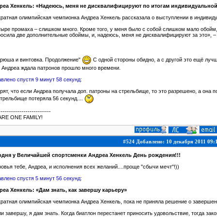
реа Хенкель: «Надеюсь, меня не дисквалифицируют по итогам индивидуальной
ратная олимпийская чемпионка Андреа Хенкель рассказала о выступлении в индивид
ыре промаха – слишком много. Кроме того, у меня было с собой слишком мало обойм,
осила две дополнительные обоймы, и, надеюсь, меня не дисквалифицируют за это», – 
дрюша и винтовка. Продолжение"
С одной стороны обидно, а с другой это ещё лучш
 Андреа ждала патронов прошло много времени.
влено спустя 9 минут 58 секунд:
рят, что если Андреа получала доп. патроны на стрельбище, то это разрешено, а она 
трельбище потеряла 56 секунд....
---------------------------
ARE ONE FAMILY!
#524 Добавлено: 10 декабря 2011 09:
одня у Величайшей спортсменки Андреа Хенкель День рождения!!!
овья тебе, Андреа, и исполнения всех желаний....проще "сбычи мечт"!))
влено спустя 5 минут 56 секунд:
реа Хенкель: «Дам знать, как завершу карьеру»
ратная олимпийская чемпионка Андреа Хенкель, пока не приняла решение о завершен
и завершу, я дам знать. Когда биатлон перестанет приносить удовольствие, тогда зако