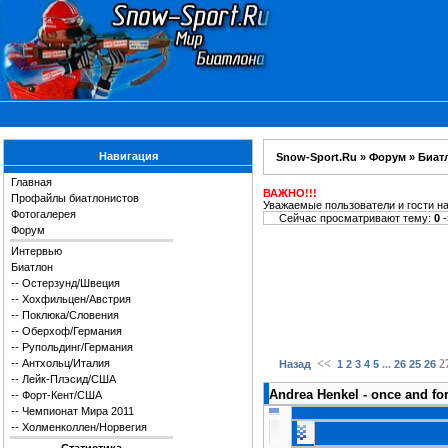
Навигация
Snow-Sport.Ru
»
Форум
»
Биат
Главная
ВАЖНО!!!
Профайлы биатлонистов
Уважаемые пользователи и гости н
Фотогалерея
Сейчас просматривают тему:
0
-
Форум
Интервью
Биатлон
--
Остерзунд/Швеция
--
Хохфильцен/Австрия
--
Поклюка/Словения
--
Оберхоф/Германия
--
Рупольдинг/Германия
--
Антхольц/Италия
<<
...
2
Назад
1
2
3
4
5
26
25
26
--
Лейк-Плэсид/США
Andrea Henkel - once and fo
--
Форт-Кент/США
--
Чемпионат Мира 2011
--
Холменколлен/Норвегия