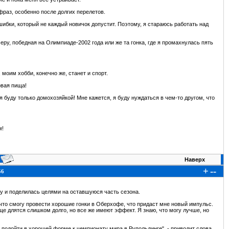
раз, особенно после долгих перелетов.
ибки, который не каждый новичок допустит. Поэтому, я стараюсь работать над
еру, победная на Олимпиаде-2002 года или же та гонка, где я промахнулась пять
 моим хобби, конечно же, станет и спорт.
овая пища!
 я буду только домохозяйкой! Мне кажется, я буду нуждаться в чем-то другом, что
м!
Наверх
+
--
56
 и поделилась целями на оставшуюся часть сезона.
 что смогу провести хорошие гонки в Оберхофе, что придаст мне новый импульс.
ще длятся слишком долго, но все же имеют эффект. Я знаю, что могу лучше, но
 и подойти в хорошей форме к чемпионату мира в Рупольдинге", - приводит слова