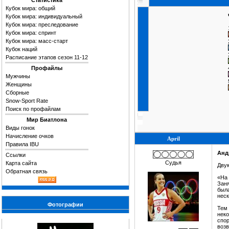
Статистика
Кубок мира: общий
Кубок мира: индивидуальный
Кубок мира: преследование
Кубок мира: спринт
Кубок мира: масс-старт
Кубок наций
Расписание этапов сезон 11-12
Профайлы
Мужчины
Женщины
Сборные
Snow-Sport Rate
Поиск по профайлам
Мир Биатлона
Виды гонок
Начисление очков
April
Правила IBU
Анд
Ссылки
Судья
Карта сайта
Двук
Обратная связь
«На 
Заня
была
неск
Фотографии
Тем 
неко
спор
возв