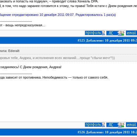
аковать и попасть на подиум», – приводит слова Хенкель DPA.
l
, в том, что надо заранее готовится к этому, ты права! Тебя кстати с Днем рождения
щение отредактировано 10 декабря 2011 09:07. Редактировалось 1 раз(а)
---------------------------
т - вещь непредсказуемая...
#525 Добавлено: 10 декабря 2011 09:
ата: EderaIt
ровья тебе, Андреа, и исполнения всех желаний....проще "сбычи мечт"!))
оединяюсь! С Днем рождения, Андреа!
---------------------------
да зависит от противника. Непобедимость — только от самого себя.
#526 Добавлено: 10 декабря 2011 10: