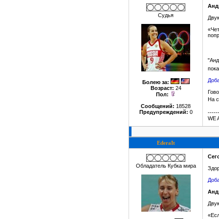
Анд
Судья
Двук
«Чет
попр
"Ан
пока
Доба
Болею за
:
Возраст:
24
Гово
Пол:
На с
Сообщений:
18528
Предупреждений:
0
-----
WE 
EderaIt
Сег
Обладатель Кубка мира
Здор
Доба
Анд
Двук
«Есл