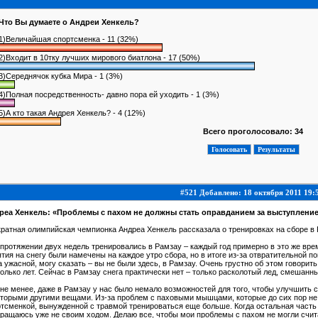
Что Вы думаете о Андреи Хенкель?
1)Величайшая спортсменка - 11 (32%)
2)Входит в 10тку лучших мирового биатлона - 17 (50%)
3)Середнячок кубка Мира - 1 (3%)
4)Полная посредственность- давно пора ей уходить - 1 (3%)
5)А кто такая Андрея Хенкель? - 4 (12%)
Всего проголосовало: 34
#521 Добавлено: 18 октября 2011 19:
реа Хенкель: «Проблемы с пахом не должны стать оправданием за выступление
ратная олимпийская чемпионка Андреа Хенкель рассказала о тренировках на сборе в 
протяжении двух недель тренировались в Рамзау – каждый год примерно в это же вре
тия на снегу были намечены на каждое утро сбора, но в итоге из-за отвратительной п
 ужасной, могу сказать – вы не были здесь, в Рамзау. Очень грустно об этом говорит
олько лет. Сейчас в Рамзау снега практически нет – только расколотый лед, смешанны
не менее, даже в Рамзау у нас было немало возможностей для того, чтобы улучшить
торыми другими вещами. Из-за проблем с паховыми мышцами, которые до сих пор не п
тсменкой, вынужденной с травмой тренироваться еще больше. Когда остальная часть 
ращаюсь уже не своим ходом. Делаю все, чтобы мои проблемы с пахом не могли счит