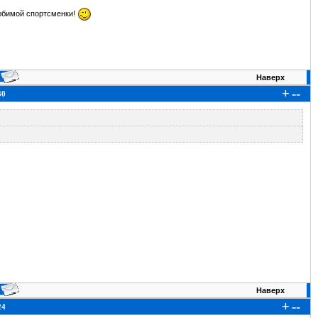
 любимой спортсменки!
Наверх
+
--
30
Наверх
+
--
24