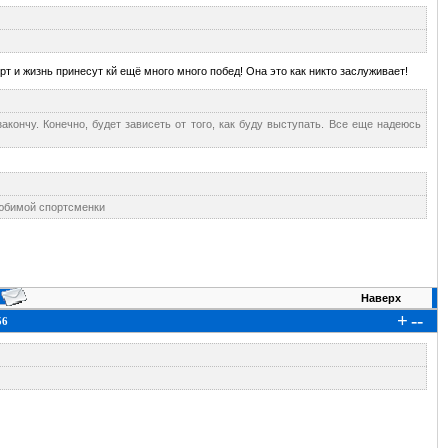
 и жизнь принесут кй ещё много много побед! Она это как никто заслуживает!
закончу. Конечно, будет зависеть от того, как буду выступать. Все еще надеюсь
 любимой спортсменки
Наверх
+
--
56