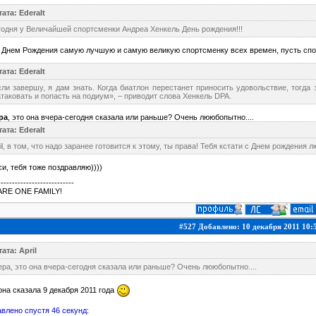
ата: EderaIt
одня у Величайшей спортсменки Андреа Хенкель День рождения!!!
 Днем Рождения самую лучшую и самую великую спортсменку всех времен, пусть спорт
ата: EderaIt
ли завершу, я дам знать. Когда биатлон перестанет приносить удовольствие, тогда 
таковать и попасть на подиум», – приводит слова Хенкель DPA.
ра
, это она вчера-сегодня сказала или раньше? Очень лююбопытно....
ата: EderaIt
il, в том, что надо заранее готовится к этому, ты права! Тебя кстати с Днем рождения
и, тебя тоже поздравляю))))
---------------------------
ARE ONE FAMILY!
#527 Добавлено: 10 декабря 2011 10:
ата: April
ра, это она вчера-сегодня сказала или раньше? Очень лююбопытно....
она сказала 9 декабря 2011 года
влено спустя 46 секунд: