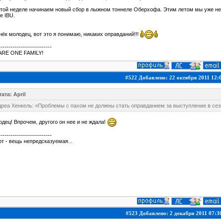
той неделе начинаем новый сбор в лыжном тоннеле Оберхофа. Этим летом мы уже нес
е IBU.
ёк молодец, вот это я понимаю, никаких оправданий!!!
---------------------------
ARE ONE FAMILY!
#522 Добавлено: 22 октября 2011 12:
ата: April
дреа Хенкель: «Проблемы с пахом не должны стать оправданием за выступление в се
дец! Впрочем, другого он нее и не ждала!
---------------------------
т - вещь непредсказуемая...
#523 Добавлено: 2 декабря 2011 07:3