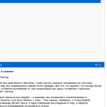
+
--
52
 в сезоне»
Рамзау.
мя мы приезжали в Австрию, чтобы начать лыжные тренировки на глетчере.
огоды мы поднимались наверх всего дважды. Для тех, кто думает, что погода летом
ь, особенно вспоминая то, как плодотворно мы здесь готовились прошлые
й с грязью.
 свою физическую форму – к примеру, мы занимались скалолазанием и
рошли, я не могу бежать с горы – тем самым, наверное, я стала первой
команды бегают круги, я одна совершаю восхождения в гору, а обратно
аться оправданием за неудачи в сезоне.