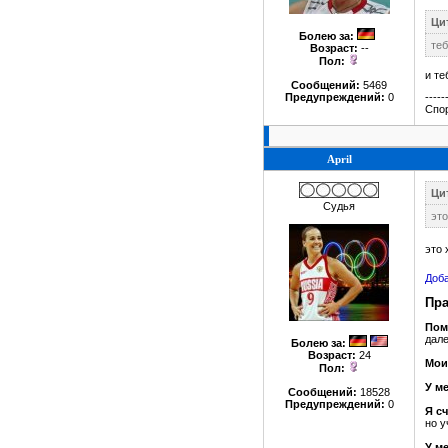
Цит
Болею за
:
теб
Возраст:
--
Пол:
и те
Сообщений:
5469
Предупреждений:
0
-----
Спор
April
Цит
Судья
это
это
Доба
Пра
Пом
дале
Болею за
:
Возраст:
24
Мои
Пол:
У м
Сообщений:
18528
Предупреждений:
0
Я с
но у
У м