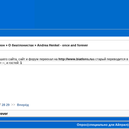
лон
»
О биатлонистах
»
Andrea Henkel - once and forever
ашего сайта, сайт и форум переехал на
http://www.biatlons.ru
а старый переводится в
>
--
, и гостей:
1
7
>>
28
29
Вперёд
rever
Опрос(специально для Айприл)