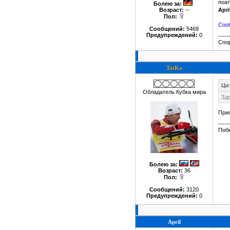
поат
Болею за
:
Apri
Возраст:
--
Пол:
Сооб
Сообщений:
5469
Предупреждений:
0
-----
Спор
TatKa
Цит
Обладатель Кубка мира
Здо
Прис
-----
Побе
Болею за
:
Возраст:
36
Пол:
Сообщений:
3120
Предупреждений:
0
April