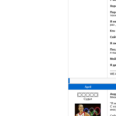
Хоро
Пор
техн
Я н
раз 
Кто 
Сей
Я л
Пос
я ещ
Мой
Я д
-----
WE 
April
Анд
Мно
Судья
"Я н
С хо
иног
Сейч