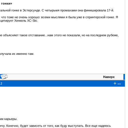
 гонки»
уальной гонке в Эстерсунде. С четырьмя промахами она финишировала 17-й.
 что тоже не очень хорошо: всеми мыслями я была уже в спринтерской гонке. Я
цитирует Хенкель XC-Ski.
е объясняет такое отставание...нам этого не показали, но на последнем рубеже,
получала их именно там.
Наверх
+
--
12
ии карьеры.
нчу. Конечно, будет зависеть от того, как буду выступать. Все еще надеюсь