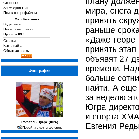
плану должен
Сборные
Snow-Sport Rate
мира, снега д
Поиск по профайлам
принять окру
Мир Биатлона
Виды гонок
раньше срока
Начисление очков
Правила IBU
«Даже теорет
Ссылки
Карта сайта
принять этап
Обратная связь
объявят 27 де
времени. Над
Фотографии
больше сотни
найти. А еще
за неделю эт
Югра директо
и спорта ХМА
Рафаэль Пуаре (ФРА)
Евгения Редь
Перейти в фотогаллерею