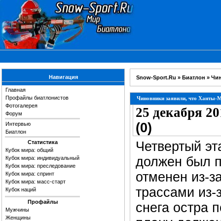
Навигация
Snow-Sport.Ru
»
Биатлон
» Чин
Главная
Профайлы биатлонистов
Чиновники заявили, что Ханты-М
Фотогалерея
25 декабря 20
Форум
(0)
Интервью
Биатлон
Статистика
Четвертый эт
Кубок мира: общий
должен был п
Кубок мира: индивидуальный
Кубок мира: преследование
отменен из-з
Кубок мира: спринт
Кубок мира: масс-старт
трассами из-
Кубок наций
Профайлы
снега остра 
Мужчины
Женщины