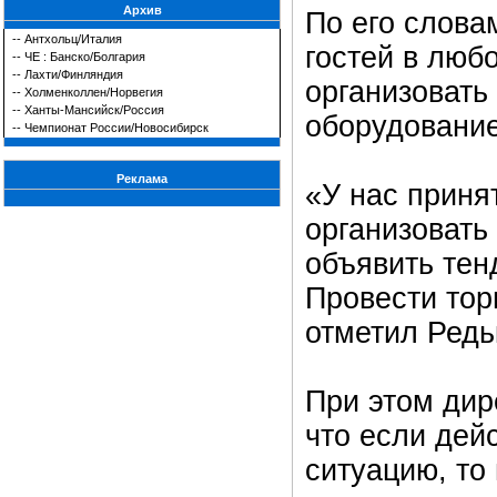
Архив
По его слова
--
Антхольц/Италия
гостей в люб
--
ЧЕ : Банско/Болгария
--
Лахти/Финляндия
организовать
--
Холменколлен/Норвегия
--
Ханты-Мансийск/Россия
оборудование
--
Чемпионат России/Новосибирск
Реклама
«У нас приня
организовать
объявить тен
Провести тор
отметил Редь
При этом дир
что если дей
ситуацию, то