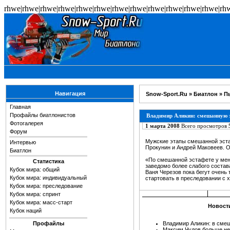
rhwe|rhwe|rhwe|rhwe|rhwe|rhwe|rhwe|rhwe|rhwe|rhwe|rhwe|rhwe|rh
Навигация
Snow-Sport.Ru
»
Биатлон
»
П
Главная
Профайлы биатлонистов
Владимир Аликин: смешанную эс
Фотогалерея
1 марта 2008
Всего просмотров
Форум
Мужские этапы смешанной эстаф
Интервью
Прокунин и Андрей Маковеев. 
Биатлон
«По смешанной эстафете у меня
Статистика
заведомо более слабого состав
Кубок мира: общий
Ваня Черезов пока бегут очень
Кубок мира: индивидуальный
стартовать в преследовании с 
Кубок мира: преследование
Кубок мира: спринт
Кубок мира: масс-старт
Новости
Кубок наций
Профайлы
Владимир Аликин: в смеш
Максим Чудов больше не 