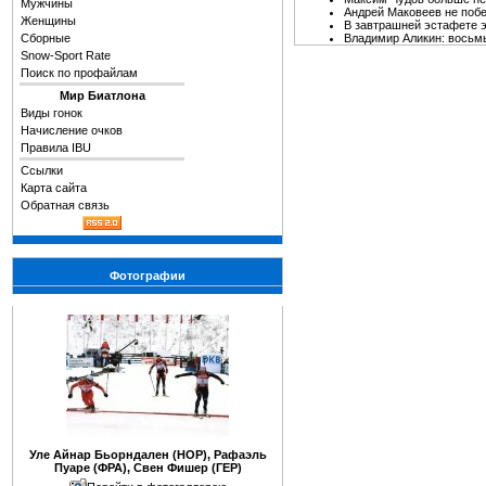
Мужчины
Андрей Маковеев не побеж
Женщины
В завтрашней эстафете эт
Сборные
Владимир Аликин: восьмы
Snow-Sport Rate
Поиск по профайлам
Мир Биатлона
Виды гонок
Начисление очков
Правила IBU
Ссылки
Карта сайта
Обратная связь
Фотографии
Уле Айнар Бьорндален (НОР), Рафаэль
Пуаре (ФРА), Свен Фишер (ГЕР)