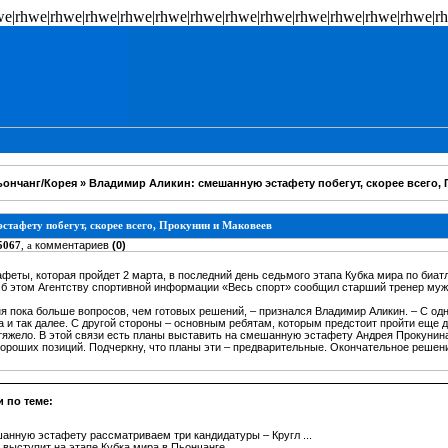
we|rhwe|rhwe|rhwe|rhwe|rhwe|rhwe|rhwe|rhwe|rhwe|rhwe|rhwe|rhwe|r
ьончанг/Корея
» Владимир Аликин: смешанную эстафету побегут, скорее всего,
тафету побегут, скорее всего, Прокунин и Маковеев
5067
, а
комментариев
(0)
еты, которая пройдет 2 марта, в последний день седьмого этапа Кубка мира по биатл
Об этом Агентству спортивной информации «Весь спорт» сообщил старший тренер му
 пока больше вопросов, чем готовых решений, – признался Владимир Аликин. – С одн
а и так далее. С другой стороны – основным ребятам, которым предстоит пройти еще
 тяжело. В этой связи есть планы выставить на смешанную эстафету Андрея Прокунин
хороших позиций. Подчеркну, что планы эти – предварительные. Окончательное решени
 по теме:
анную эстафету рассматриваем три кандидатуры – Кругл ...
выступит на этапе Кубка мира в Пьончанге