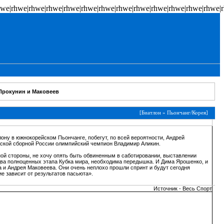
hwe|rhwe|rhwe|rhwe|rhwe|rhwe|rhwe|rhwe|rhwe|rhwe|rhwe|rhwe|rhwe|
 Прокунин и Маковеев
[
Биатлон
»
Пьончанг/Корея
]
ону в южнокорейском Пьончанге, побегут, по всей вероятности, Андрей
жской сборной России олимпийский чемпион Владимир Аликин.
ой стороны, не хочу опять быть обвиненным в саботировании, выставлении
 два полноценных этапа Кубка мира, необходима передышка. И Дима Ярошенко, и
а и Андрея Маковеева. Они очень неплохо прошли спринт и будут сегодня
е зависит от результатов пасьюта».
Источник - Весь Спорт