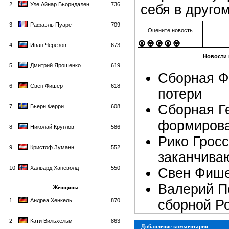
2
Уле Айнар Бьорндален
736
себя в другом
3
Рафаэль Пуаре
709
Оцените новость
4
Иван Черезов
673
Новости 
5
Дмитрий Ярошенко
619
Сборная Ф
6
Свен Фишер
618
потери
Сборная Г
7
Бьерн Ферри
608
формирова
8
Николай Круглов
586
Рико Грос
9
Кристоф Зуманн
552
заканчива
10
Халвард Ханеволд
550
Свен Фише
Валерий П
Женщины
1
Андреа Хенкель
870
сборной Р
2
Кати Вильхельм
863
Добавление комментария