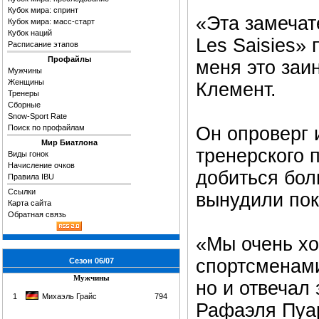
Кубок мира: спринт
«Эта замечат
Кубок мира: масс-старт
Кубок наций
Les Saisies»
Расписание этапов
Профайлы
меня это заи
Мужчины
Женщины
Клемент.
Тренеры
Сборные
Snow-Sport Rate
Поиск по профайлам
Он опроверг 
Мир Биатлона
тренерского п
Виды гонок
Начисление очков
добиться бол
Правила IBU
Ссылки
вынудили пок
Карта сайта
Обратная связь
«Мы очень хо
спортсменами
Сезон 06/07
Мужчины
но и отвечал
1
Михаэль Грайс
794
Рафаэля Пуар