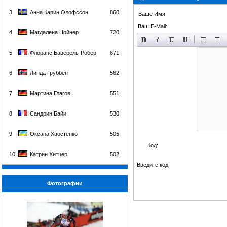
3
Анна Карин Олофссон
860
Ваше Имя:
Ваш E-Mail:
4
Магдалена Нойнер
720
5
Флоранс Баверель-Робер
671
6
Линда Груббен
562
7
Мартина Глагов
551
8
Сандрин Байи
530
9
Оксана Хвостенко
505
Код:
10
Катрин Хитцер
502
Введите код
Фотографии