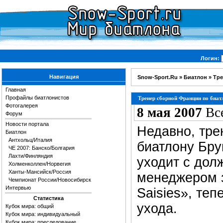
Логин:
Навигация
Snow-Sport.Ru
»
Биатлон
» Тре
Главная
Профайлы биатлонистов
Тренер сборной Франции по биат
Фотогалерея
8 мая 2007
Вс
Форум
Новости портала
Недавно,
тре
Биатлон
Антхольц/Италия
биатлону Бру
ЧЕ 2007: Банско/Болгария
Лахти/Финляндия
уходит с дол
Холменколлен/Норвегия
Ханты-Мансийск/Россия
менеджером з
Чемпионат России/Новосибирск
Интервью
Saisies», те
Статистика
ухода.
Кубок мира: общий
Кубок мира: индивидуальный
Кубок мира: преследование