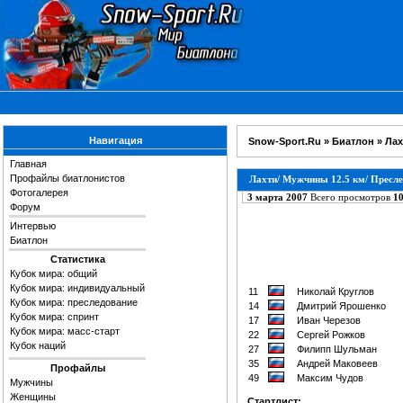
Навигация
Snow-Sport.Ru
»
Биатлон
»
Лах
Главная
Профайлы биатлонистов
Лахти/ Мужчины 12.5 км/ Пресл
Фотогалерея
3 марта 2007
Всего просмотров
1
Форум
Интервью
Биатлон
Статистика
Кубок мира: общий
Кубок мира: индивидуальный
11
Николай Круглов
Кубок мира: преследование
14
Дмитрий Ярошенко
Кубок мира: спринт
17
Иван Черезов
Кубок мира: масс-старт
22
Сергей Рожков
Кубок наций
27
Филипп Шульман
35
Андрей Маковеев
Профайлы
49
Максим Чудов
Мужчины
Женщины
Стартлист: