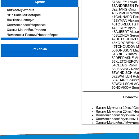
Архив
37
BAILEY Lowell
38
ANDRESEN Fr
39
ZHANG Qing
--
Антхольц/Италия
40
SIMMEN Matthi
--
ЧЕ : Банско/Болгария
41
CANNARD Ferr
--
Лахти/Финляндия
42
SYMAN Alexan
43
TOBRELUTS In
--
Холменколлен/Норвегия
44
FERRY Björn
--
Ханты-Мансийск/Россия
45
AUBERT Alexa
--
Чемпионат России/Новосибирск
46
SEDNEV Sergu
47
DE LORENZI Ch
48
KOROBEYNIKOV
49
TCHOUDOV M
Реклама
50
JONSSON Mag
51
BRICIS Ilmars
52
DEFRASNE Vin
53
KLETCHEROV M
54
CLEGG Robin
55
LESSING Rola
56
WINDISCH Mar
57
ZWAHLEN Rol
58
AIDAROV Alexe
59
WOLLSCHLÄGE
60
NOVIKOV Serg
Новости 
Лахти/ Мужчины 10 км/ Сп
Лахти/ Мужчины 20 км/ Ин
Холменколлен/ Мужчины 2
Холменколлен/ Мужчины 12
Ханты-Мансийск / Мужчины