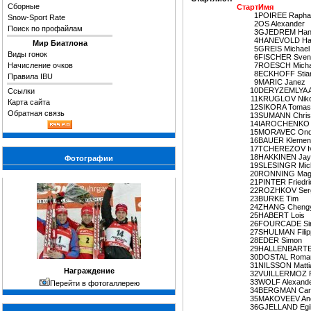
Сборные
Старт
Имя
1
POIREE Rapha
Snow-Sport Rate
2
OS Alexander
Поиск по профайлам
3
GJEDREM Hans
4
HANEVOLD Hal
Мир Биатлона
5
GREIS Michael
Виды гонок
6
FISCHER Sven
Начисление очков
7
ROESCH Micha
8
ECKHOFF Stia
Правила IBU
9
MARIC Janez
10
DERYZEMLYA A
Ссылки
11
KRUGLOV Niko
Карта сайта
12
SIKORA Tomas
Обратная связь
13
SUMANN Chris
14
IAROCHENKO D
15
MORAVEC Ond
16
BAUER Klemen
17
TCHEREZOV I
18
HAKKINEN Jay
Фотографии
19
SLESINGR Mic
20
RONNING Magn
21
PINTER Friedri
22
ROZHKOV Ser
23
BURKE Tim
24
ZHANG Cheng
25
HABERT Lois
26
FOURCADE Si
27
SHULMAN Filip
28
EDER Simon
29
HALLENBARTE
30
DOSTAL Roma
31
NILSSON Mattia
Награждение
32
VUILLERMOZ R
33
WOLF Alexand
Перейти в фотогаллерею
34
BERGMAN Carl
35
MAKOVEEV And
36
GJELLAND Egi