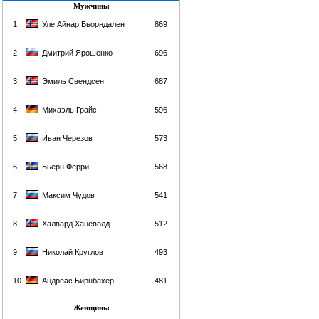
Мужчины
1
Уле Айнар Бьорндален
869
2
Дмитрий Ярошенко
696
3
Эмиль Свендсен
687
4
Михаэль Грайс
596
5
Иван Черезов
573
6
Бьерн Ферри
568
7
Максим Чудов
541
8
Халвард Ханеволд
512
9
Николай Круглов
493
10
Андреас Бирнбахер
481
Женщины