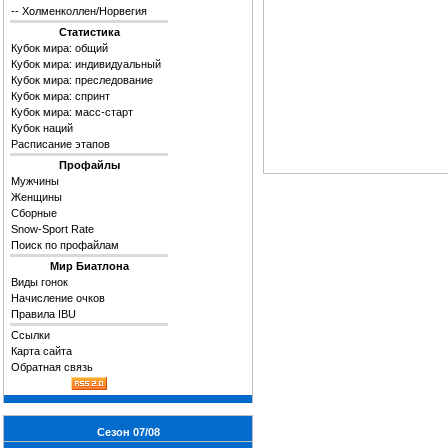
--
Холменколлен/Норвегия
Статистика
Кубок мира: общий
Кубок мира: индивидуальный
Кубок мира: преследование
Кубок мира: спринт
Кубок мира: масс-старт
Кубок наций
Расписание этапов
Профайлы
Мужчины
Женщины
Сборные
Snow-Sport Rate
Поиск по профайлам
Мир Биатлона
Виды гонок
Начисление очков
Правила IBU
Ссылки
Карта сайта
Обратная связь
Сезон 07/08