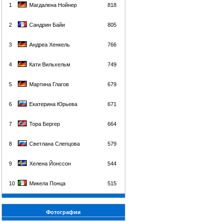
1
Магдалена Нойнер
818
2
Сандрин Байи
805
3
Андреа Хенкель
766
4
Кати Вильхельм
749
5
Мартина Глагов
679
6
Екатерина Юрьева
671
7
Тора Бергер
664
8
Светлана Слепцова
579
9
Хелена Йонссон
544
10
Микела Понца
515
Фотографии