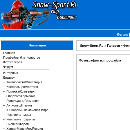
Логин:
Навигация
Snow-Sport.Ru
»
Галерея
» Фот
Главная
Профайлы биатлонистов
Фотографии из профайла
Фотогалерея
Форум
Интервью
Биатлон
--
Контиолахти/Финляндия
--
Хохфильцен/Австрия
--
Поклюка/Словения
--
Оберхоф/Германия
--
Рупольдинг/Германия
--
Антхольц/Италия
--
Юниорский чемпионат мира
--
Чемпионат мира
--
Чемпионат Европы
--
Пхенчан/Корея
--
Ханты-Мансийск/Россия