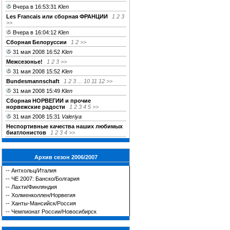
Вчера в 16:53:31
Klen
Les Franсais или сборная ФРАНЦИИ
1
2
3
>>
Вчера в 16:04:12
Klen
Сборная Белоруссии
1
2
>>
31 мая 2008 16:52
Klen
Межсезонье!
1
2
3
>>
31 мая 2008 15:52
Klen
Bundesmannschaft
1
2
3
...
10
11
12
>>
31 мая 2008 15:49
Klen
Сборная НОРВЕГИИ и прочие
норвежские радости
1
2
3
4
5
>>
31 мая 2008 15:31
Valeriya
Неспортивные качества наших любимых
биатлонистов
1
2
3
4
>>
Архив сезон 2006/2007
--
Антхольц/Италия
--
ЧЕ 2007: Банско/Болгария
--
Лахти/Финляндия
--
Холменколлен/Норвегия
--
Ханты-Мансийск/Россия
--
Чемпионат России/Новосибирск