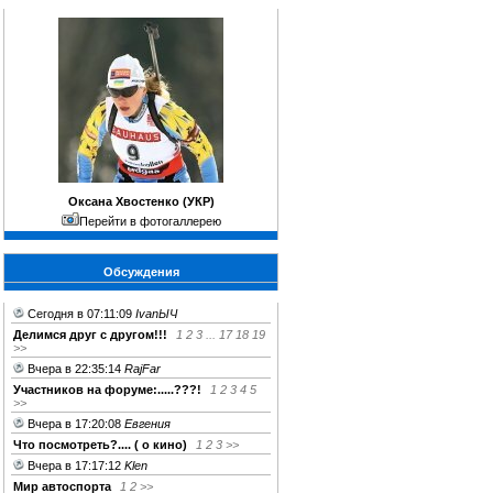
Оксана Хвостенко (УКР)
Перейти в фотогаллерею
Обсуждения
Сегодня в 07:11:09
IvanЫЧ
Делимся друг c другом!!!
1
2
3
...
17
18
19
>>
Вчера в 22:35:14
RajFar
Участников на форуме:.....???!
1
2
3
4
5
>>
Вчера в 17:20:08
Евгения
Что посмотреть?.... ( о кино)
1
2
3
>>
Вчера в 17:17:12
Klen
Мир автоспорта
1
2
>>