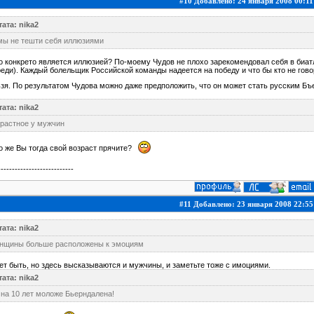
#10 Добавлено: 24 января 2008 00:11
ата: nika2
мы не тешти себя иллюзиями
о конкрето является иллюзией? По-моему Чудов не плохо зарекомендовал себя в биатл
еди). Каждый болельщик Российской команды надеется на победу и что бы кто не гово
зя. По результатом Чудова можно даже предположить, что он может стать русским Б
ата: nika2
зрастное у мужчин
о же Вы тогда свой возраст прячите?
---------------------------
#11 Добавлено: 23 января 2008 22:55
ата: nika2
нщины больше расположены к эмоциям
т быть, но здесь высказываются и мужчины, и заметьте тоже с имоциями.
ата: nika2
на 10 лет моложе Бьерндалена!