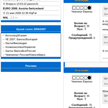
болельщик
Вчера в 13:53:22
panzer21
EURO 2008. Austria-Switzerland
Цит
Чемпион Европы
21 мая 2008 22:38
RajFar
Да
NHL
1
2
>>
А чт
Болею за
:
впер
Возраст:
35
Архив сезон 2006/2007
Пол:
нель
Сообщений:
76
--
Антхольц/Италия
Цит
Предупреждений:
0
--
ЧЕ 2007: Банско/Болгария
во
--
Лахти/Финляндия
--
Холменколлен/Норвегия
--
Ханты-Мансийск/Россия
А чт
--
Чемпионат России/Новосибирск
-----
Реклама
болельщик
Цит
Чемпион Европы
Же
Може
Болею за
:
Цит
Возраст:
35
Пол:
Он 
Сообщений:
76
Предупреждений:
0