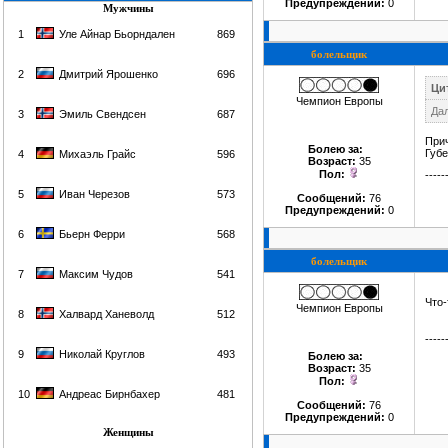
Предупреждений:
0
Мужчины
1
Уле Айнар Бьорндален
869
болельщик
2
Дмитрий Ярошенко
696
Ци
Чемпион Европы
Да
3
Эмиль Свендсен
687
Прич
Болею за
:
Губе
4
Михаэль Грайс
596
Возраст:
35
Пол:
-----
5
Иван Черезов
573
Сообщений:
76
Предупреждений:
0
6
Бьерн Ферри
568
болельщик
7
Максим Чудов
541
Что-
Чемпион Европы
8
Халвард Ханеволд
512
-----
9
Николай Круглов
493
Болею за
:
Возраст:
35
Пол:
10
Андреас Бирнбахер
481
Сообщений:
76
Предупреждений:
0
Женщины