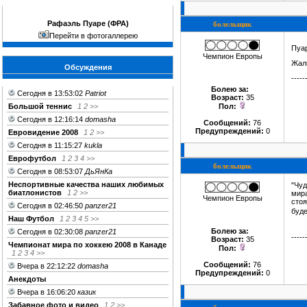
Рафаэль Пуаре (ФРА)
болельщик
Перейти в фотогаллерею
Пуа
Чемпион Европы
Жаль
Обсуждения
-----
Болею за
:
Сегодня в 13:53:02
Patriot
Возраст:
35
Большой теннис
1
2
>>
Пол:
Сегодня в 12:16:14
domasha
Сообщений:
76
Предупреждений:
0
Евровидение 2008
1
2
>>
Сегодня в 11:15:27
kukla
Еврофутбол
1
2
3
4
>>
болельщик
Сегодня в 08:53:07
ДьЯнКа
Неспортивные качества наших любимых
"Чуд
биатлонистов
1
2
>>
мира
Чемпион Европы
стоя
Сегодня в 02:46:50
panzer21
буде
Наш Футбол
1
2
3
4
5
>>
Болею за
:
Сегодня в 02:30:08
panzer21
-----
Возраст:
35
Чемпионат мира по хоккею 2008 в Канаде
Пол:
1
2
3
4
>>
Сообщений:
76
Вчера в 22:12:22
domasha
Предупреждений:
0
Анекдоты
Вчера в 16:06:20
казик
Забавное фото и видео
1
2
>>