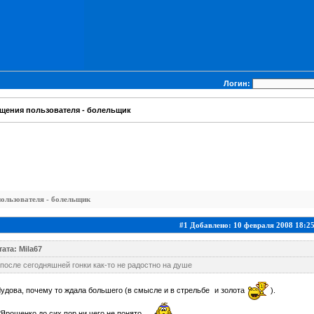
Логин:
щения пользователя - болельщик
ользователя - болельщик
#1 Добавлено: 10 февраля 2008 18:2
ата: Mila67
после сегодняшней гонки как-то не радостно на душе
удова, почему то ждала большего (в смысле и в стрельбе
и золота
).
Ярошенко до сих пор ни чего не понято.