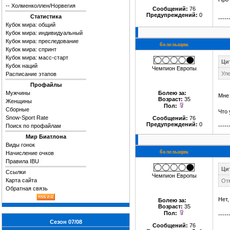
--
Холменколлен/Норвегия
Сообщений:
76
Предупреждений:
0
Статистика
-----
Кубок мира: общий
Кубок мира: индивидуальный
Кубок мира: преследование
болельщик
Кубок мира: спринт
Кубок мира: масс-старт
Цит
Кубок наций
Чемпион Европы
Уле
Расписание этапов
Профайлы
Мужчины
Болею за
:
Мне 
Возраст:
35
Женщины
Пол:
Сборные
Что 
Snow-Sport Rate
Сообщений:
76
Предупреждений:
0
Поиск по профайлам
-----
Мир Биатлона
Виды гонок
болельщик
Начисление очков
Правила IBU
Ци
Ссылки
Чемпион Европы
Карта сайта
Отм
Обратная связь
Нет,
Болею за
:
Возраст:
35
Пол:
-----
Сезон 07/08
Сообщений:
76