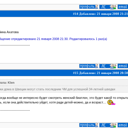
#14 Добавлено: 21 января 2008 21:21
бина Ахатова
щение отредактировано 21 января 2008 21:30. Редактировалось 1 раз(а)
---------------------------
#15 Добавлено: 21 января 2008 20:50
ата: Klen
нки дома в Швеции могут стать последним ЧМ для успешной 34-летней шведки
огда вообще не интересно будет смотреть женский биатлон, это будет какой то откры
, если она действительно уйдет, хотя ради детей-можно, да и возраст....
---------------------------