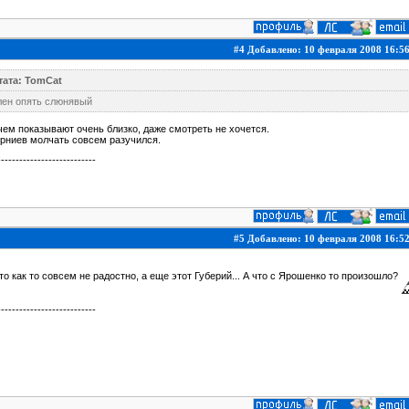
#4 Добавлено: 10 февраля 2008 16:5
тата: TomCat
лен опять слюнявый
ем показывают очень близко, даже смотреть не хочется.
рниев молчать совсем разучился.
---------------------------
#5 Добавлено: 10 февраля 2008 16:5
то как то совсем не радостно, а еще этот Губерий... А что с Ярошенко то произошло?
---------------------------