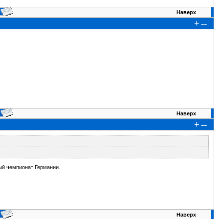
Наверх
+
--
Наверх
+
--
тый чемпионат Германии.
Наверх