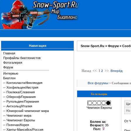
Навигация
Snow-Sport.Ru
»
Форум
»
Сооб
Главная
Профайлы биатлонистов
Фотогалерея
Форум
Назад
<<
1
>>
2
Вперёд
Интервью
Биатлон
--
Контиолахти/Финляндия
Все форумы
> Сообщения п
--
Хохфильцен/Австрия
--
Поклюка/Словения
болельщик
--
Оберхоф/Германия
--
Рупольдинг/Германия
Цит
--
Антхольц/Италия
Чемпион Европы
Но 
--
Юниорский чемпионат мира
--
Чемпионат мира
--
Чемпионат Европы
От Ч
Болею за
:
--
Пхенчан/Корея
Возраст:
35
Пол:
--
Ханты-Мансийск/Россия
Про 