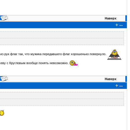
Наверх
+
--
6
с) из рук флаг так, что мужика передавшего флаг хорошенько повернуло.
Гусеву с Кругловым вообще понять невозможно.
Наверх
+
--
8