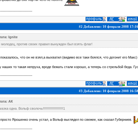
---------------------------
#2 Добавлено: 10 февраля 2008 17:1
ата: Ignite
 молодец, против своих правил вынужден был взять флаг!
показалось, что он не взял,а выхватил (видимо все таки боялся, что догонит его Мак
у наших то такая непруха, вроде бежать стали хорошо, а теперь со стрельбой беда. 
---------------------------
#3 Добавлено: 10 февраля 2008 16:5
тата: АК
азка одна. Вольф сволочь!!!!!!!!!!!!!!!!!!!!!!1
 просто Ярошенко очень устал, а Вольф выглядел по свежее, как сказал Губерниев.
---------------------------