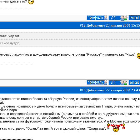
и чем здесь это?
---------------------------
#12 Добавлено: 23 января 2008 15:15
ата: xapsat
сское чудо",
-моему лаконично и доходчиво-сразу видно, что наш "Русское" и понятно кто "Чудо"
---------------------------
#13 Добавлено: 22 января 2008 23:43
атлоне естественно болею за сборную России, из иностранцев в этом сезоне почему то
а).
ше очень нравилось и даже болели всей семьей за семейство Пуаре, очень жаль, что 
йная пара.
ась в спортивной школе с хоккейным (в смысла с шайбой и на льду)уклоном , так что
ьшилось, но игры с участие сборной России все равно смотрю.
а занятий сына футболом, тоже начала потихоньку втягиваться. А в Москве еще много 
 как ни странно "болею" за нег. А вот муж ярый фанат "Спартака".
---------------------------