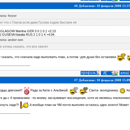
#6 Добавлено: 10 февраля 2008 15:3
ата: frezer
от что с Глагов,если даже Гусева ходом быстрее её
 GLAGOW Martina GER 0 0 1 0 1 +2:13.
5 GUSEVA Natalia RUS 2 1 0 1 4 +4:04.
тата: ander-sen
е хочеш сказать, что все хватит.
 сказать, что сначала надо выполнить план, а потом -для души без остановки
---------------------------
#7 Добавлено: 10 февраля 2008 15:0
дцы девчоки!!!
Рада за Катю с Альбиной.
Света- молодчинка.
Хе
е да с 4 промахами - по моему заслуживает восхищения, хотя не являюсь поклоннико
хнуть надо?!
А вообще план на ЧМ почти выполен осталось одно золото! Может 
---------------------------