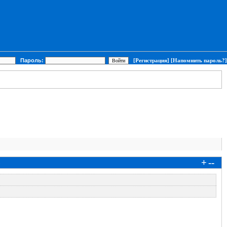
Пароль:
[Регистрация]
[Напомнить пароль?]
+
--
5