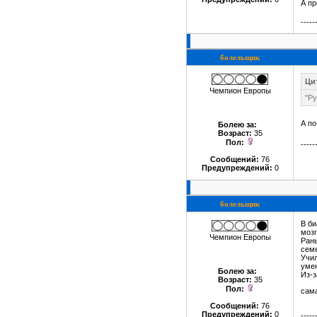
А пр
-----
болельщик
Цит
Чемпион Европы
"Ру
А по
Болею за
:
Возраст:
35
Пол:
-----
Сообщений:
76
Предупреждений:
0
болельщик
В би
мозг
Чемпион Европы
Рань
семе
Учил
умен
Болею за
:
Из-з
Возраст:
35
Пол:
сама
Сообщений:
76
Предупреждений:
0
-----