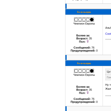
болельщик
Чемпион Европы
Аль
Сооб
Болею за
:
Возраст:
35
-----
Пол:
Сообщений:
76
Предупреждений:
0
болельщик
Цит
Чемпион Европы
Го
Ну т
Болею за
:
Жаль
Возраст:
35
Пол:
-----
Сообщений:
76
Предупреждений:
0