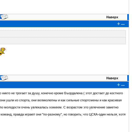
Наверх
+
--
Наверх
+
--
 никто не трогает за душу, конечно кроме Бъордалена ( этот достает до костного
они ушли из спорта, они великолепны и как сильные спортсмены и как красивая
 по молодости очень увлекалась хоккеем. С возрастом это увлечение заметно
команд, правда играют они "по-разному", но говорить, что ЦСКА-один нельзя, хотя