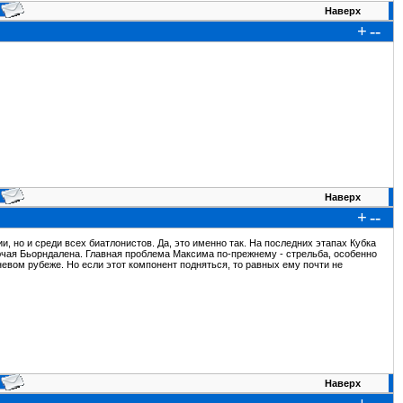
Наверх
+
--
Наверх
+
--
и, но и среди всех биатлонистов. Да, это именно так. На последних этапах Кубка
ючая Бьорндалена. Главная проблема Максима по-прежнему - стрельба, особенно
невом рубеже. Но если этот компонент подняться, то равных ему почти не
Наверх