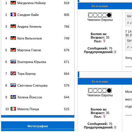
1
Магдалена Нойнер
818
болельщик
2
Сандрин Байи
805
Цит
Чемпион Европы
А в
3
Андреа Хенкель
766
7 14
Болею за
:
30 2
Возраст:
35
4
Кати Вильхельм
749
Ци
Пол:
И ч
Сообщений:
76
5
Мартина Глагов
679
Предупреждений:
0
Хочу
6
Екатерина Юрьева
671
-----
7
Тора Бергер
664
болельщик
8
Светлана Слепцова
579
Моло
Чемпион Европы
9
Хелена Йонссон
544
мест
отдо
10
Микела Понца
515
Болею за
:
Возраст:
35
-----
Пол:
Сообщений:
76
Фотографии
Предупреждений:
0