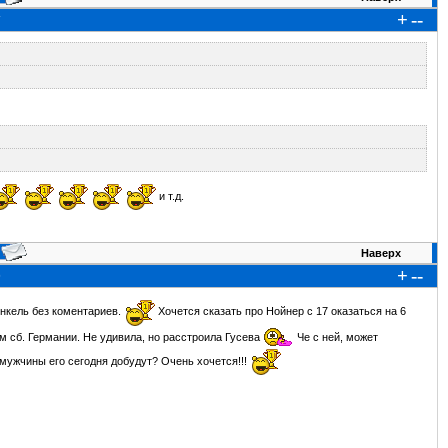
+
--
7
и т.д.
Наверх
+
--
9
нкель без коментариев.
Хочется сказать про Нойнер с 17 оказаться на 6
м сб. Германии. Не удивила, но расстроила Гусева
Че с ней, может
мужчины его сегодня добудут? Очень хочется!!!