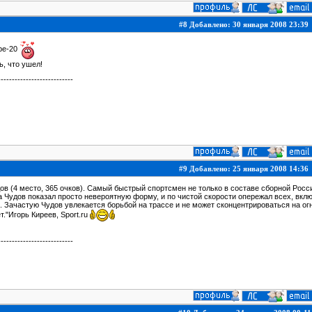
#8 Добавлено: 30 января 2008 23:39
ре-20
, что ушел!
---------------------------
#9 Добавлено: 25 января 2008 14:36
ов (4 место, 365 очков). Самый быстрый спортсмен не только в составе сборной Росси
 Чудов показал просто невероятную форму, и по чистой скорости опережал всех, вкл
. Зачастую Чудов увлекается борьбой на трассе и не может сконцентрироваться на ог
т."Игорь Киреев, Sport.ru
---------------------------