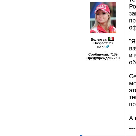
Ро
за
пр
оф
Болею за
:
"Я
Возраст:
23
вз
Пол:
и 
Сообщений:
7189
Предупреждений:
0
об
Се
мо
эт
те
пр
А 
---