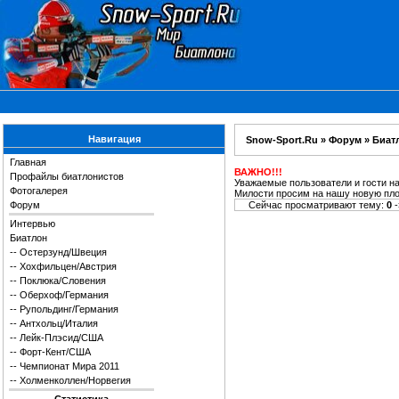
Навигация
Snow-Sport.Ru
»
Форум
»
Биат
Главная
ВАЖНО!!!
Профайлы биатлонистов
Уважаемые пользователи и гости н
Фотогалерея
Милости просим на нашу новую пл
Форум
Сейчас просматривают тему:
0
-
Интервью
Биатлон
--
Остерзунд/Швеция
--
Хохфильцен/Австрия
--
Поклюка/Словения
--
Оберхоф/Германия
--
Рупольдинг/Германия
--
Антхольц/Италия
--
Лейк-Плэсид/США
--
Форт-Кент/США
--
Чемпионат Мира 2011
--
Холменколлен/Норвегия