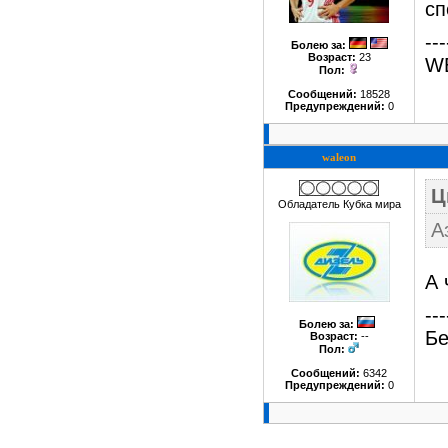
сп
---
Болею за
:
Возраст:
23
W
Пол:
Сообщений:
18528
Предупреждений:
0
waleon
Ц
Обладатель Кубка мира
А
А 
---
Болею за
:
Бе
Возраст:
--
Пол:
Сообщений:
6342
Предупреждений:
0