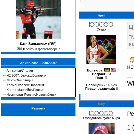
April
Ц
Судья
"
к
Кати Вильхельм (ГЕР)
Перейти в фотогаллерею
Архив сезон 2006/2007
не
Болею за
:
--
Антхольц/Италия
Возраст:
23
---
--
ЧЕ 2007: Банско/Болгария
Пол:
--
Лахти/Финляндия
W
--
Холменколлен/Норвегия
Сообщений:
18528
Предупреждений:
0
--
Ханты-Мансийск/Россия
--
Чемпионат России/Новосибирск
Italy
Реклама
Ре
Обладатель Кубка мира
1 