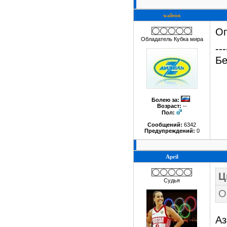
waleon
Оп
Обладатель Кубка мира
---
Бе
Болею за
:
Возраст:
--
Пол:
Сообщений:
6342
Предупреждений:
0
April
Ц
Судья
О
Аз