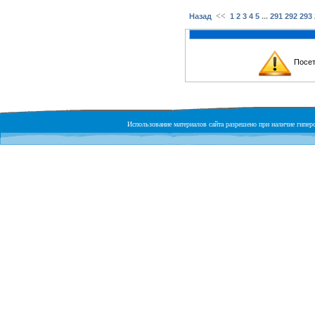
<<
...
Назад
1
2
3
4
5
291
292
293
Посет
Использование материалов сайта разрешено при наличие гиперс