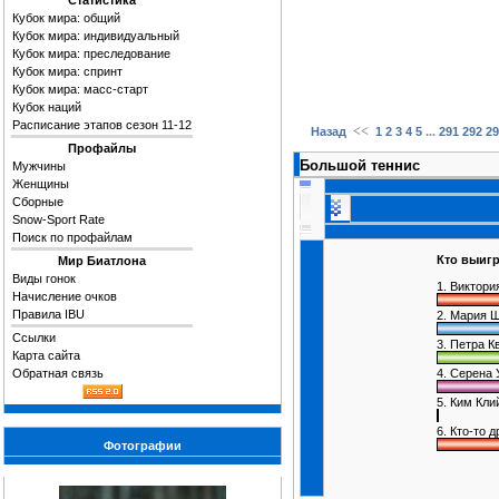
Статистика
Кубок мира: общий
Кубок мира: индивидуальный
Кубок мира: преследование
Кубок мира: спринт
Кубок мира: масс-старт
Кубок наций
Расписание этапов сезон 11-12
<<
...
Назад
1
2
3
4
5
291
292
29
Профайлы
Большой теннис
Мужчины
Женщины
Сборные
Snow-Sport Rate
Поиск по профайлам
Кто выиг
Мир Биатлона
Виды гонок
1. Виктори
Начисление очков
Правила IBU
2. Мария Ш
Ссылки
3. Петра К
Карта сайта
Обратная связь
4. Серена 
5. Ким Кли
6. Кто-то 
Фотографии