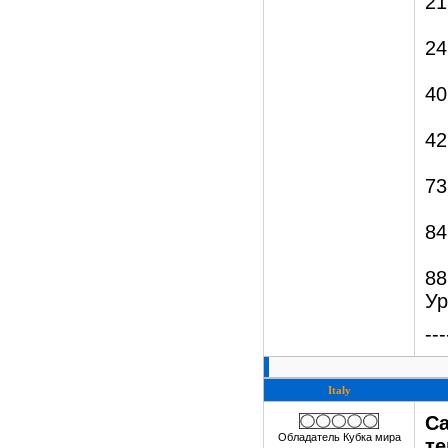
21
24
40
42
73
84
88
Ур
---
Italy
Са
Обладатель Кубка мира
те