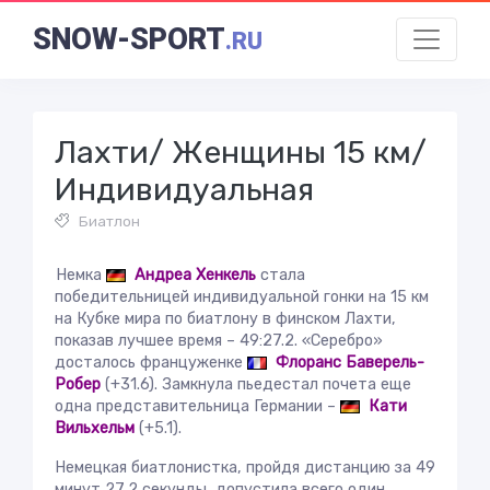
SNOW-SPORT
.RU
Лахти/ Женщины 15 км/
Индивидуальная
Биатлон
Немка
Андреа Хенкель
стала
победительницей индивидуальной гонки на 15 км
на Кубке мира по биатлону в финском Лахти,
показав лучшее время – 49:27.2. «Серебро»
досталось француженке
Флоранс Баверель-
Робер
(+31.6). Замкнула пьедестал почета еще
одна представительница Германии –
Кати
Вильхельм
(+5.1).
Немецкая биатлонистка, пройдя дистанцию за 49
минут 27,2 секунды, допустила всего один