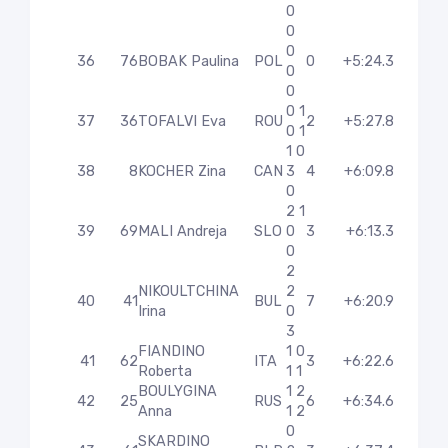
0
0
0
36
76
BOBAK Paulina
POL
0
+5:24.3
0
0
0 1
37
36
TOFALVI Eva
ROU
2
+5:27.8
0 1
1 0
38
8
KOCHER Zina
CAN
3
4
+6:09.8
0
2 1
39
69
MALI Andreja
SLO
0
3
+6:13.3
0
2
NIKOULTCHINA
2
40
41
BUL
7
+6:20.9
Irina
0
3
FIANDINO
1 0
41
62
ITA
3
+6:22.6
Roberta
1 1
BOULYGINA
1 2
42
25
RUS
6
+6:34.6
Anna
1 2
0
SKARDINO