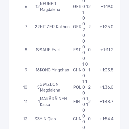
0
NEUNER
6
12
GER
0 1
2
+1:19.0
Magdalena
1
0
0
7
22
HITZER Kathrin
GER
2
+1:25.0
2
0
0
0
8
19
SAUE Eveli
EST
0
+1:31.2
0
0
1 0
9
16
KONG Yingchao
CHN
0
1
+1:33.5
0
1 1
GWIZDON
10
5
POL
0
2
+1:36.0
Magdalena
0
MÄKÄRÄINEN
0 1
11
1
FIN
2
+1:48.7
Kaisa
0 1
0
0
12
33
YIN Qiao
CHN
0
+1:54.4
0
0