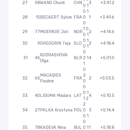
27
58
WANG Chunli
CHN
3
+3:41.2
0 1
0 1
28
15
BECAERT Sylvie
FRA
0
1
+3:49.6
0
1 0
29
77
MOERKVE Jori
NOR
2
+4:14.6
0 1
0 1
30
9
GREGORIN Teja
SLO
2
+4:18.4
0 1
0
KUDRASHOVA
31
45
BLR
2 1
4
+5:01.0
Olga
1
0
MACABIES
2
32
65
FRA
2
+5:03.5
Pauline
0
0
0 1
33
40
LIDUMA Madara
LAT
4
+5:10.5
1 2
2
34
27
PALKA Krystyna
POL
0
3
+5:14.4
0 1
0
35
78
KADEVA Nina
BUL
0 1
1
+5:18.8