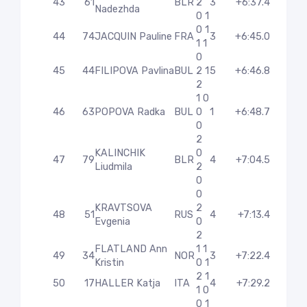
43
61
BLR
2
3
+6:37.4
Nadezhda
0 1
0 1
44
74
JACQUIN Pauline
FRA
3
+6:45.0
1 1
0
45
44
FILIPOVA Pavlina
BUL
2 1
5
+6:46.8
2
1 0
46
63
POPOVA Radka
BUL
0
1
+6:48.7
0
2
KALINCHIK
0
47
79
BLR
4
+7:04.5
Liudmila
2
0
0
KRAVTSOVA
2
48
51
RUS
4
+7:13.4
Evgenia
0
2
FLATLAND Ann
1 1
49
34
NOR
3
+7:22.4
Kristin
0 1
2 1
50
17
HALLER Katja
ITA
4
+7:29.2
1 0
0 1