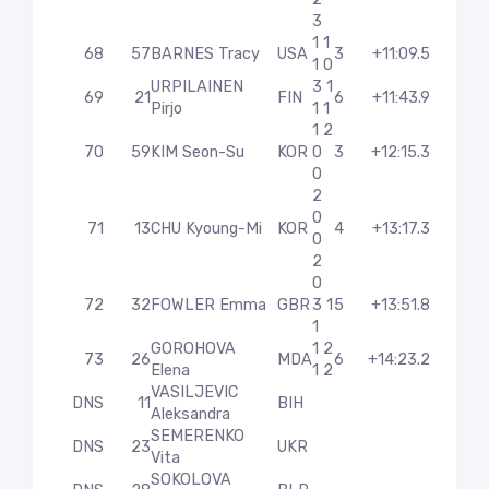
3
1 1
68
57
BARNES Tracy
USA
3
+11:09.5
1 0
URPILAINEN
3 1
69
21
FIN
6
+11:43.9
Pirjo
1 1
1 2
70
59
KIM Seon-Su
KOR
0
3
+12:15.3
0
2
0
71
13
CHU Kyoung-Mi
KOR
4
+13:17.3
0
2
0
72
32
FOWLER Emma
GBR
3 1
5
+13:51.8
1
GOROHOVA
1 2
73
26
MDA
6
+14:23.2
Elena
1 2
VASILJEVIC
DNS
11
BIH
Aleksandra
SEMERENKO
DNS
23
UKR
Vita
SOKOLOVA