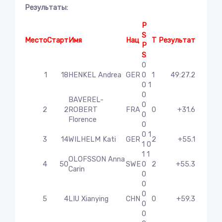
Результаты:
P
S
Место
Старт
Имя
Нац
T
Результат
P
S
0
1
18
HENKEL Andrea
GER
0
1
49:27.2
0 1
0
BAVEREL-
0
2
2
ROBERT
FRA
0
+31.6
0
Florence
0
0 1
3
14
WILHELM Kati
GER
2
+55.1
1 0
1 1
OLOFSSON Anna
4
50
SWE
0
2
+55.3
Carin
0
0
0
5
4
LIU Xianying
CHN
0
+59.3
0
0