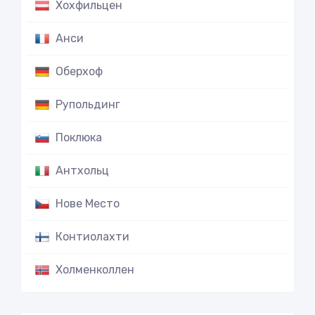
Хохфильцен
Анси
Оберхоф
Рупольдинг
Поклюка
Антхольц
Нове Место
Контиолахти
Холменколлен