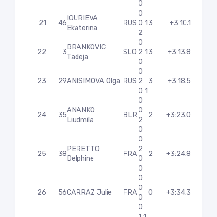
0
0
IOURIEVA
21
46
RUS
0 1
3
+3:10.1
Ekaterina
2
0
BRANKOVIC
22
3
SLO
2 1
3
+3:13.8
Tadeja
0
0
23
29
ANISIMOVA Olga
RUS
2
3
+3:18.5
0 1
0
ANANKO
0
24
35
BLR
2
+3:23.0
Liudmila
2
0
0
PERETTO
2
25
38
FRA
2
+3:24.8
Delphine
0
0
0
0
26
56
CARRAZ Julie
FRA
0
+3:34.3
0
0
1 1