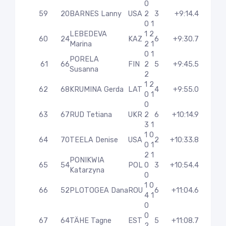
0
59
20
BARNES Lanny
USA
2
3
+9:14.4
0 1
LEBEDEVA
1 2
60
24
KAZ
6
+9:30.7
Marina
2 1
0 1
PORELA
61
66
FIN
2
5
+9:45.5
Susanna
2
1 2
62
68
KRUMINA Gerda
LAT
4
+9:55.0
0 1
0
63
67
RUD Tetiana
UKR
2
6
+10:14.9
3 1
1 0
64
70
TEELA Denise
USA
2
+10:33.8
0 1
2 1
PONIKWIA
65
54
POL
0
3
+10:54.4
Katarzyna
0
1 0
66
52
PLOTOGEA Dana
ROU
6
+11:04.6
4 1
0
0
67
64
TÄHE Tagne
EST
5
+11:08.7
2