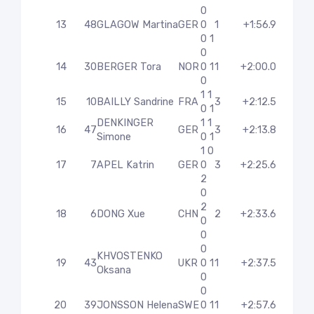
0
13
48
GLAGOW Martina
GER
0
1
+1:56.9
0 1
0
14
30
BERGER Tora
NOR
0 1
1
+2:00.0
0
1 1
15
10
BAILLY Sandrine
FRA
3
+2:12.5
0 1
DENKINGER
1 1
16
47
GER
3
+2:13.8
Simone
0 1
1 0
17
7
APEL Katrin
GER
0
3
+2:25.6
2
0
2
18
6
DONG Xue
CHN
2
+2:33.6
0
0
0
KHVOSTENKO
19
43
UKR
0 1
1
+2:37.5
Oksana
0
0
20
39
JONSSON Helena
SWE
0 1
1
+2:57.6