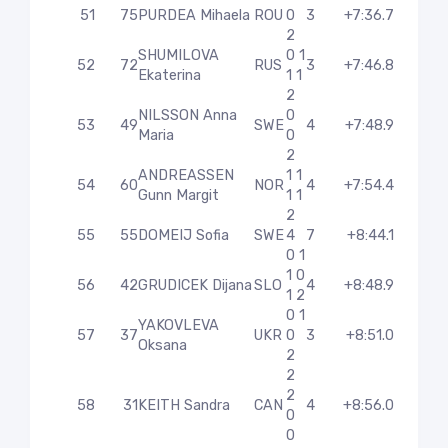
51
75
PURDEA Mihaela
ROU
0
3
+7:36.7
2
SHUMILOVA
0 1
52
72
RUS
3
+7:46.8
Ekaterina
1 1
2
NILSSON Anna
0
53
49
SWE
4
+7:48.9
Maria
0
2
ANDREASSEN
1 1
54
60
NOR
4
+7:54.4
Gunn Margit
1 1
2
55
55
DOMEIJ Sofia
SWE
4
7
+8:44.1
0 1
1 0
56
42
GRUDICEK Dijana
SLO
4
+8:48.9
1 2
0 1
YAKOVLEVA
57
37
UKR
0
3
+8:51.0
Oksana
2
2
2
58
31
KEITH Sandra
CAN
4
+8:56.0
0
0