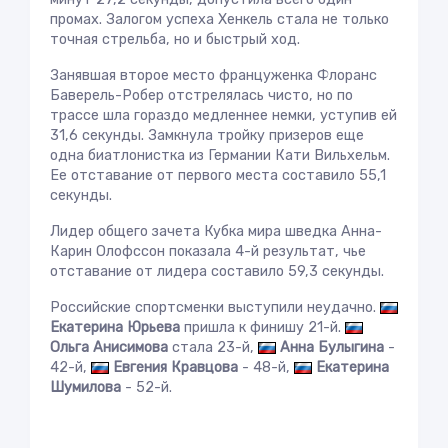
промах. Залогом успеха Хенкель стала не только
точная стрельба, но и быстрый ход.
Занявшая второе место француженка Флоранс
Баверель-Робер отстрелялась чисто, но по
трассе шла гораздо медленнее немки, уступив ей
31,6 секунды. Замкнула тройку призеров еще
одна биатлонистка из Германии Кати Вильхельм.
Ее отставание от первого места составило 55,1
секунды.
Лидер общего зачета Кубка мира шведка Анна-
Карин Олофссон показала 4-й результат, чье
отставание от лидера составило 59,3 секунды.
Российские спортсменки выступили неудачно.
Екатерина Юрьева
пришла к финишу 21-й.
Ольга Анисимова
стала 23-й,
Анна Булыгина
-
42-й,
Евгения Кравцова
- 48-й,
Екатерина
Шумилова
- 52-й.