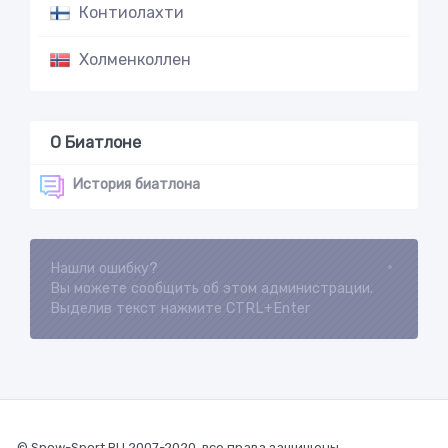
Контиолахти
Холменколлен
О Биатлоне
История биатлона
Нашли ошибку?
Loading...
Вы можете сообщить об этом администрации.
Выделив текст нажмите CTRL+Enter
© Snow-Sport.RU 2007-2020. все права защищены.