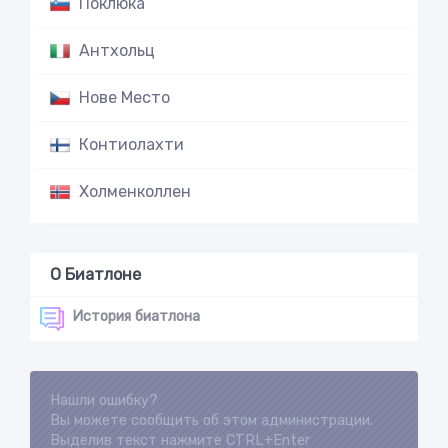
Поклюка
Антхольц
Нове Место
Контиолахти
Холменколлен
О Биатлоне
История биатлона
Нашли ошибку?
Loading...
Вы можете сообщить об этом администрации.
Выделив текст нажмите CTRL+Enter