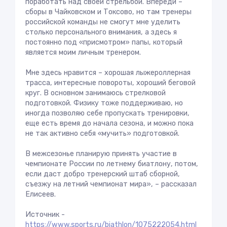
поработать над своей стрельбой. Впереди –
сборы в Чайковском и Токсово, но там тренеры
российской команды не смогут мне уделить
столько персонального внимания, а здесь я
постоянно под «присмотром» папы, который
является моим личным тренером.
Мне здесь нравится – хорошая лыжероллерная
трасса, интересные повороты, хороший беговой
круг. В основном занимаюсь стрелковой
подготовкой. Физику тоже поддерживаю, но
иногда позволяю себе пропускать тренировки,
еще есть время до начала сезона, и можно пока
не так активно себя «мучить» подготовкой.
В межсезонье планирую принять участие в
чемпионате России по летнему биатлону, потом,
если даст добро тренерский штаб сборной,
съезжу на летний чемпионат мира», – рассказал
Елисеев.
Источник -
https://www.sports.ru/biathlon/1075222054.html