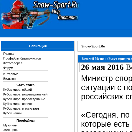
Навигация
Snow-Sport.Ru
Главная
Профайлы биатлонистов
Виталий Мутко: «Будут юридичес
Фотогалерея
26 мая 2016
В
Форум
Интервью
Министр спор
Биатлон
Статистика
ситуации с п
Кубок мира: общий
российских с
Кубок мира: индивидуальный
Кубок мира: преследование
Кубок мира: спринт
Кубок мира: масс-старт
«Сегодня, по
Кубок наций
Профайлы
которые есть 
Мужчины
Женщины