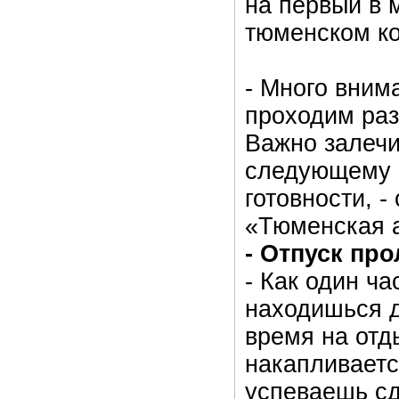
на первый в 
тюменском к
- Много вним
проходим ра
Важно залечи
следующему с
готовности, 
«Тюменская 
- Отпуск пр
- Как один ча
находишься д
время на отд
накапливаетс
успеваешь сде