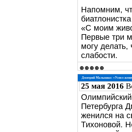
Напомним, ч
биатлонистка
«С моим живо
Первые три м
могу делать, 
слабости.
Дмитрий Малышко: «Успел женит
25 мая 2016
В
Олимпийский 
Петербурга Д
женился на с
Тихоновой. Н