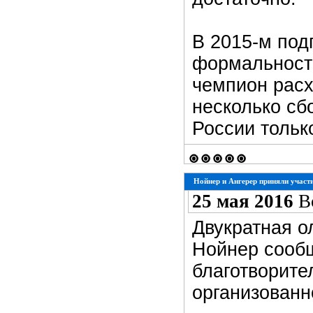
В 2015-м под
формальност
чемпион расх
несколько сб
России тольк
Нойнер и Ангерер приняли участ
25 мая 2016
В
Двукратная 
Нойнер сообщ
благотворите
организован