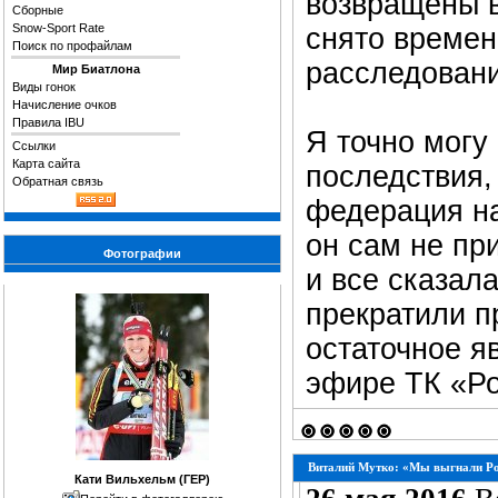
возвращены в
Сборные
Snow-Sport Rate
снято времен
Поиск по профайлам
расследовани
Мир Биатлона
Виды гонок
Начисление очков
Правила IBU
Я точно могу
Ссылки
Карта сайта
последствия,
Обратная связь
федерация на
он сам не пр
Фотографии
и все сказал
прекратили п
остаточное яв
эфире ТК «Ро
Виталий Мутко: «Мы выгнали Род
Кати Вильхельм (ГЕР)