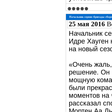
Начальник сервис-бригады сборн
25 мая 2016
В
Начальник се
Идре Хауген 
на новый сез
«Очень жаль,
решение. Он 
мощную коман
были прекрас
моментов на 
рассказал сп
Мортен Аа Дь