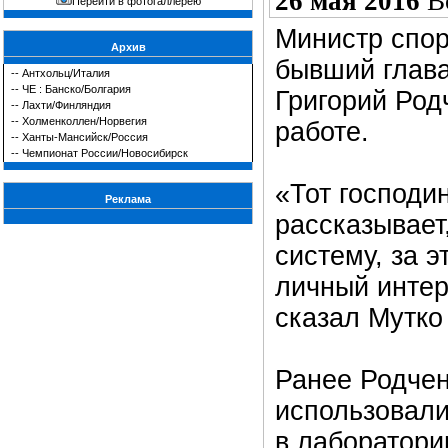
26 мая 2016
В
Перейти в фотогаллерею
Министр спор
Архив
бывший глава
--
Антхольц/Италия
--
ЧЕ : Банско/Болгария
Григорий Род
--
Лахти/Финляндия
--
Холменколлен/Норвегия
работе.
--
Ханты-Мансийск/Россия
--
Чемпионат России/Новосибирск
«Тот господин
Реклама
рассказывает
систему, за э
личный интер
сказал Мутко
Ранее Родчен
использовали
в лаборатори