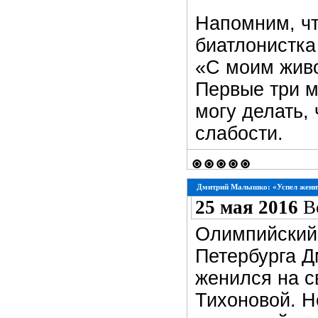
Напомним, ч
биатлонистка
«С моим живо
Первые три м
могу делать, 
слабости.
Дмитрий Малышко: «Успел женит
25 мая 2016
В
Олимпийский 
Петербурга Д
женился на с
Тихоновой. Н