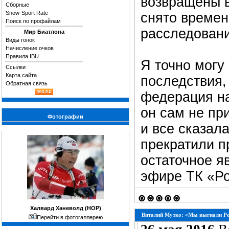
возвращены в
Сборные
Snow-Sport Rate
снято времен
Поиск по профайлам
расследовани
Мир Биатлона
Виды гонок
Начисление очков
Правила IBU
Я точно могу
Ссылки
Карта сайта
последствия,
Обратная связь
федерация на
он сам не пр
Фотографии
и все сказал
прекратили п
остаточное яв
эфире ТК «Ро
Халвард Ханеволд (НОР)
Виталий Мутко: «Мы выгнали Род
Перейти в фотогаллерею