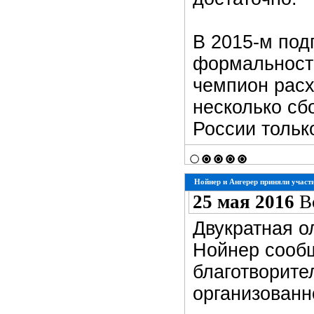
В 2015-м под
формальност
чемпион расх
несколько сб
России тольк
Нойнер и Ангерер приняли участ
25 мая 2016
В
Двукратная 
Нойнер сообщ
благотворите
организован