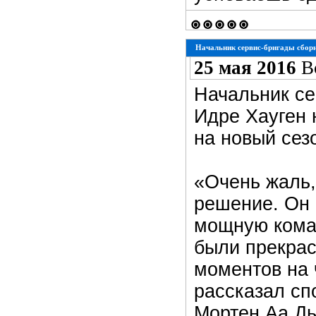
Начальник сервис-бригады сборн
25 мая 2016
В
Начальник се
Идре Хауген 
на новый сез
«Очень жаль,
решение. Он 
мощную коман
были прекрас
моментов на 
рассказал сп
Мортен Аа Дь