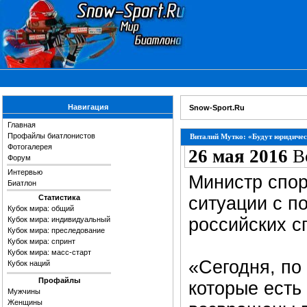
Навигация
Snow-Sport.Ru
Главная
Профайлы биатлонистов
Виталий Мутко: «Будут юридичес
Фотогалерея
26 мая 2016
В
Форум
Интервью
Министр спор
Биатлон
Статистика
ситуации с п
Кубок мира: общий
российских с
Кубок мира: индивидуальный
Кубок мира: преследование
Кубок мира: спринт
Кубок мира: масс-старт
«Сегодня, по
Кубок наций
Профайлы
которые есть 
Мужчины
Женщины