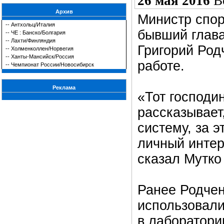
26 мая 2016
В
Архив
Министр спор
--
Антхольц/Италия
бывший глава
--
ЧЕ : Банско/Болгария
--
Лахти/Финляндия
Григорий Род
--
Холменколлен/Норвегия
--
Ханты-Мансийск/Россия
работе.
--
Чемпионат России/Новосибирск
Реклама
«Тот господин
рассказывает
систему, за э
личный интер
сказал Мутко
Ранее Родчен
использовали
в лаборатори