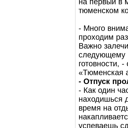
на первый в 
тюменском к
- Много вним
проходим ра
Важно залечи
следующему с
готовности, 
«Тюменская 
- Отпуск пр
- Как один ча
находишься д
время на отд
накапливаетс
успеваешь сде